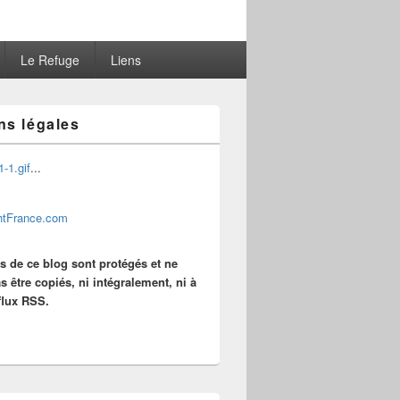
Le Refuge
Liens
ns légales
...
es de ce blog sont protégés et ne
s être copiés, ni intégralement, ni à
 flux RSS.