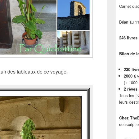
Carnet d’
Bilan au 11
246 livres
Bilan de l
230 livr
 l’un des tableaux de ce voyage.
2000 €
v
(+ 1000
2 rêves
Tous les li
leurs desti
Chez TheB
souscriptio