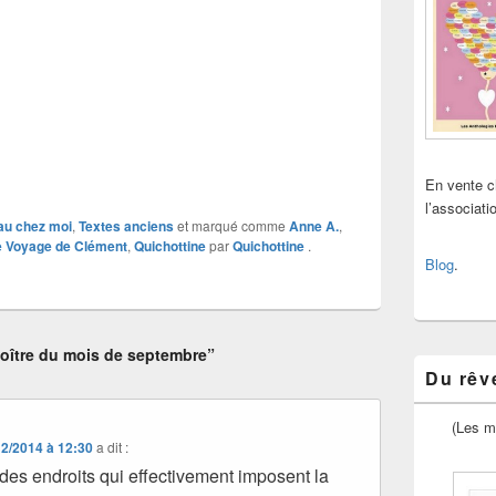
En vente 
l’associat
u chez moi
,
Textes anciens
et marqué comme
Anne A.
,
e Voyage de Clément
,
Quichottine
par
Quichottine
.
Blog
.
oître du mois de septembre”
Du rêve
(Les m
12/2014 à 12:30
a dit :
 des endroits qui effectivement imposent la