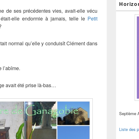
Horizo
une de ses précédentes vies, avait-elle vécu
était-elle endormie à jamais, telle le
Petit
?
l était normal qu’elle y conduisît Clément dans
 l’abîme.
e avait été prise là-bas…
Septième 
Liste des p