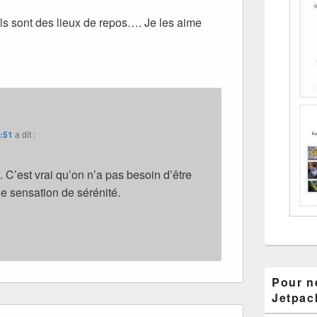
ils sont des lieux de repos…. Je les aime
8:51
a dit :
. C’est vrai qu’on n’a pas besoin d’être
e sensation de sérénité.
Pour ne
Jetpac