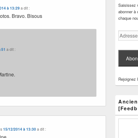
Saisissez 
014 à 13:29
a dit :
abonner à c
hotos. Bravo. Bisous
chaque nouv
Adresse
e-
mail
8:51
a dit :
Abon
artine.
Rejoignez 
Ancien
[Feedb
ns
15/12/2014 à 13:30
a dit :
ine