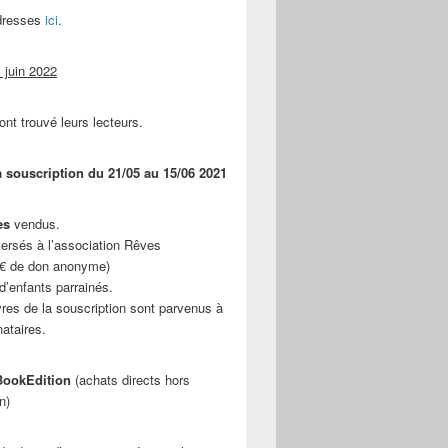
adresses
ici
.
 juin 2022
ont trouvé leurs lecteurs.
a souscription du 21/05 au 15/06 2021
es
vendus.
ersés à l’association Rêves
 € de don anonyme)
d’enfants parrainés.
vres de la souscription sont parvenus à
nataires.
ookEdition
(achats directs hors
n)