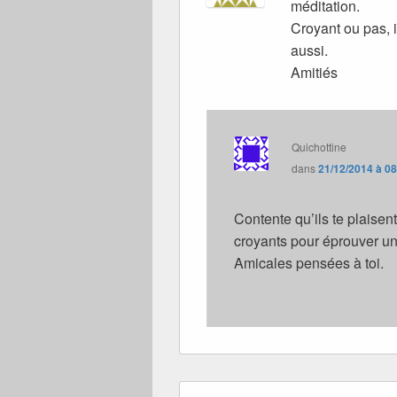
méditation.
Croyant ou pas, 
aussi.
Amitiés
Quichottine
dans
21/12/2014 à 0
Contente qu’ils te plaisent
croyants pour éprouver un
Amicales pensées à toi.