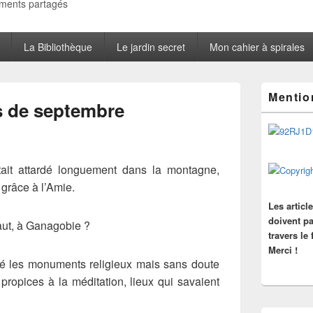
oments partagés
La Bibliothèque
Le jardin secret
Mon cahier à spirales
Zone
Mentio
principale
is de septembre
de
widget
pour
la
barre
tait attardé longuement dans la montagne,
latérale
grâce à l’Amie.
Les articl
doivent pa
haut, à Ganagobie ?
travers le
Merci !
imé les monuments religieux mais sans doute
x propices à la méditation, lieux qui savaient