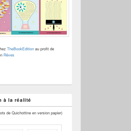
chez
TheBookEdition
au profit de
ion
Rêves
 à la réalité
ots de Quichottine en version papier)