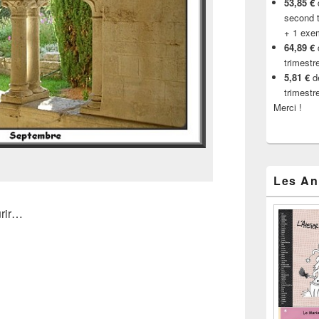
53,85 €
d
second t
+ 1 exe
64,89 €
trimestr
5,81 €
de
trimestr
Merci !
Les An
urir…