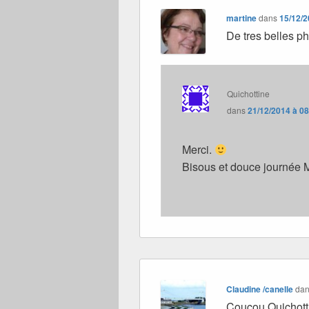
martine
dans
15/12/2
De tres belles p
Quichottine
dans
21/12/2014 à 0
Merci.
Bisous et douce journée M
Claudine /canelle
da
Coucou Quichott