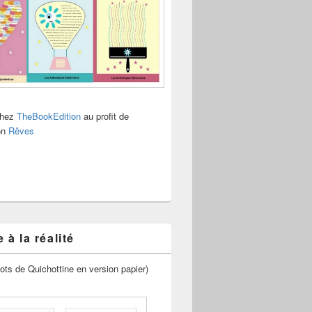
chez
TheBookEdition
au profit de
ion
Rêves
 à la réalité
ots de Quichottine en version papier)