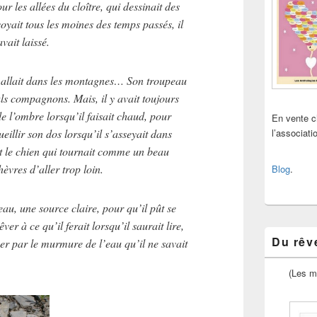
our les allées du cloître, qui dessinait des
oyait tous les moines des temps passés, il
avait laissé.
 Il allait dans les montagnes… Son troupeau
uls compagnons. Mais, il y avait toujours
e l’ombre lorsqu’il faisait chaud, pour
En vente 
ueillir son dos lorsqu’il s’asseyait dans
l’associat
it le chien qui tournait comme un beau
èvres d’aller trop loin.
Blog
.
seau, une source claire, pour qu’il pût se
ver à ce qu’il ferait lorsqu’il saurait lire,
Du rêve
rcer par le murmure de l’eau qu’il ne savait
(Les m