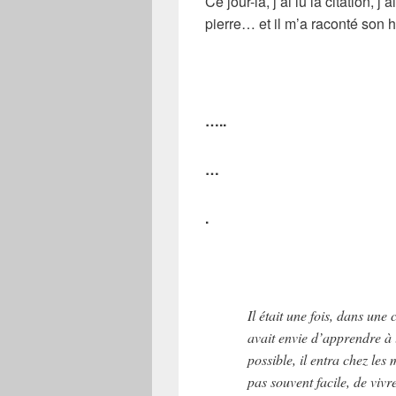
Ce jour-là, j’ai lu la citation, 
pierre… et il m’a raconté son hi
…..
…
.
Il était une fois, dans un
avait envie d’apprendre à l
possible, il entra chez les 
pas souvent facile, de viv