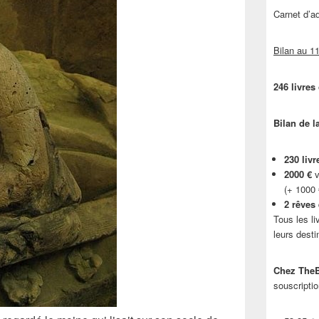
Carnet d’
Bilan au 11
246 livres
Bilan de l
230 livr
2000 €
v
(+ 1000
2 rêves
Tous les li
leurs desti
Chez TheB
souscriptio