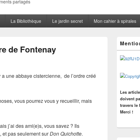
oments partagés
La Bibliothèque
Le jardin secret
Mon cahier à spirales
Zone
Mentio
principale
rre de Fontenay
de
widget
pour
la
barre
 a une abbaye cistercienne, de l’ordre créé
latérale
Les articl
doivent pa
hoses, vous pourrez vous y recueillir, mais
travers le
Merci !
ais j’ai des ami(e)s, vous savez ? Ils
, et pas seulement sur
Don Quichotte
.