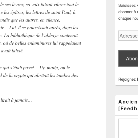
e ses lèvres, sa voix faisait vibrer tout le
Saisissez 
e les épîtres, les lettres de saint Paul, à
abonner à c
chaque nouv
andis que les autres, en silence,
r… Lui, il se nourrissait après, dans les
Adresse
ire. La bibliothèque de l’abbaye contenait
e-
, où de belles enluminures lui rappelaient
mail
avait laissé.
Abon
e qui s’était passé… Un matin, on le
 de la crypte qui abritait les tombes des
Rejoignez 
y lirait à jamais…
Ancien
[Feedb