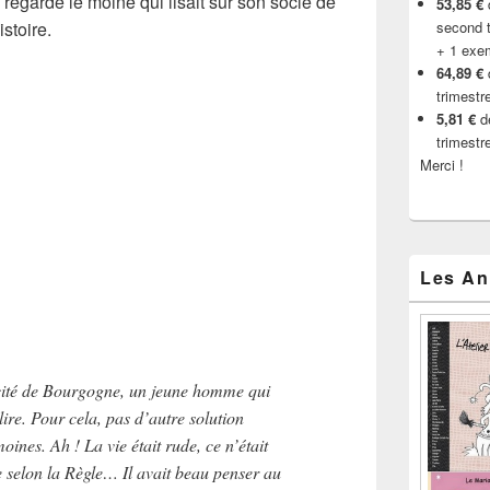
j’ai regardé le moine qui lisait sur son socle de
53,85 €
d
stoire.
second t
+ 1 exe
64,89 €
trimestr
5,81 €
de
trimestr
Merci !
Les An
e cité de Bourgogne, un jeune homme qui
ire. Pour cela, pas d’autre solution
moines. Ah ! La vie était rude, ce n’était
re selon la Règle… Il avait beau penser au