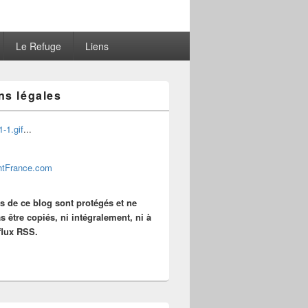
Le Refuge
Liens
ns légales
...
es de ce blog sont protégés et ne
s être copiés, ni intégralement, ni à
 flux RSS.