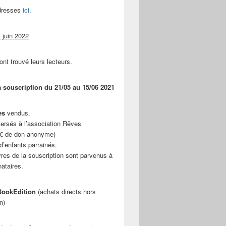
adresses
ici
.
 juin 2022
ont trouvé leurs lecteurs.
a souscription du 21/05 au 15/06 2021
es
vendus.
ersés à l’association Rêves
 € de don anonyme)
d’enfants parrainés.
vres de la souscription sont parvenus à
nataires.
ookEdition
(achats directs hors
n)