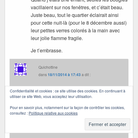
vacillaient sur nos fenêtres, et c’était beau.
Juste beau, tout le quartier éclairait ainsi
pour cette nuit-là (pour le 8 décembre aussi)
leur petites verres colorés à la main avec
leur jolie flamme fragile.
Je t’embrasse.
Quichottine
dans
18/11/2014 à 17:43
a dit :
Confidentialité et cookies : ce site utilise des cookies. En continuant à
De petites lumières qui tremblent aux fenêtres…
utiliser ce site Web, vous acceptez leur utilisation.
c’était si joli !
Qu’ajouter à tes mots sinon le grand merci pour ce
Pour en savoir plus, notamment sur la façon de contrôler les cookies,
consultez :
Politique relative aux cookies
partage ?
Je t’embrasse, Polly. Passe une douce soirée.