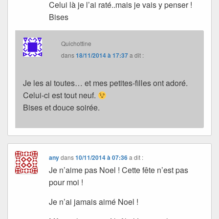
Celui là je l’ai raté..mais je vais y penser !
Bises
Quichottine
dans
18/11/2014 à 17:37
a dit :
Je les ai toutes… et mes petites-filles ont adoré.
Celui-ci est tout neuf.
Bises et douce soirée.
any
dans
10/11/2014 à 07:36
a dit :
Je n’aime pas Noel ! Cette fête n’est pas
pour moi !
Je n’ai jamais aimé Noel !