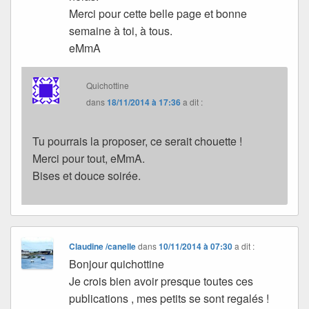
Merci pour cette belle page et bonne
semaine à toi, à tous.
eMmA
Quichottine
dans
18/11/2014 à 17:36
a dit :
Tu pourrais la proposer, ce serait chouette !
Merci pour tout, eMmA.
Bises et douce soirée.
Claudine /canelle
dans
10/11/2014 à 07:30
a dit :
Bonjour quichottine
Je crois bien avoir presque toutes ces
publications , mes petits se sont regalés !