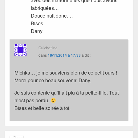
avec des marionnettes que nous avions
fabriquées…
Douce nuit donc….
Bises
Dany
Quichottine
dans
18/11/2014 à 17:33
a dit :
Michka… je me souviens bien de ce petit ours !
Merci pour ce beau souvenir, Dany.
Je suis contente qu’il ait plu à ta petite-fille. Tout
n’est pas perdu.
Bises et belle soirée à toi.