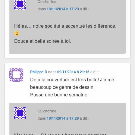
Quichottine
dans
18/11/2014 à 17:29
a dit :
Hélas… notre société a accentué les différence.
Douce et belle soirée à toi.
Philippe D
dans
09/11/2014 à 21:16
a dit :
Déjà la couverture est très belle! J’aime
beaucoup ce genre de dessin.
Passe une bonne semaine.
Quichottine
dans
18/11/2014 à 17:29
a dit :