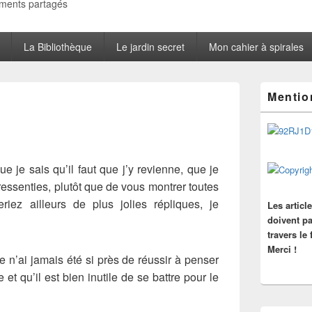
oments partagés
La Bibliothèque
Le jardin secret
Mon cahier à spirales
Zone
Mentio
principale
de
widget
pour
la
barre
que je sais qu’il faut que j’y revienne, que je
latérale
essenties, plutôt que de vous montrer toutes
iez ailleurs de plus jolies répliques, je
Les articl
doivent pa
travers le
Merci !
 n’ai jamais été si près de réussir à penser
 et qu’il est bien inutile de se battre pour le