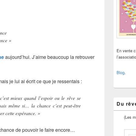
ance
ance »
En vente 
ne
aujourd’hui. J’aime beaucoup la retrouver
l’associat
Blog
.
ais je lui ai écrit ce que je ressentais :
 c’est mieux quand l’espoir ou le rêve se
Du rêve
ais même si… la chance c’est peut-être
er cette espérance. »
(Les m
chance de pouvoir le faire encore…