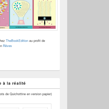
chez
TheBookEdition
au profit de
ion
Rêves
 à la réalité
ots de Quichottine en version papier)