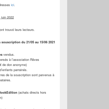
adresses
ici
.
 juin 2022
ont trouvé leurs lecteurs.
a souscription du 21/05 au 15/06 2021
es
vendus.
ersés à l’association Rêves
 € de don anonyme)
d’enfants parrainés.
vres de la souscription sont parvenus à
nataires.
ookEdition
(achats directs hors
n)