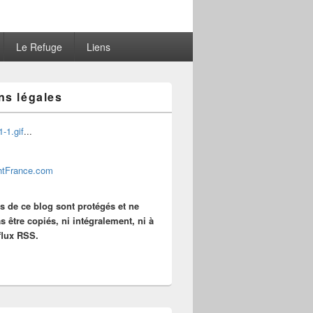
Le Refuge
Liens
ns légales
...
es de ce blog sont protégés et ne
s être copiés, ni intégralement, ni à
 flux RSS.