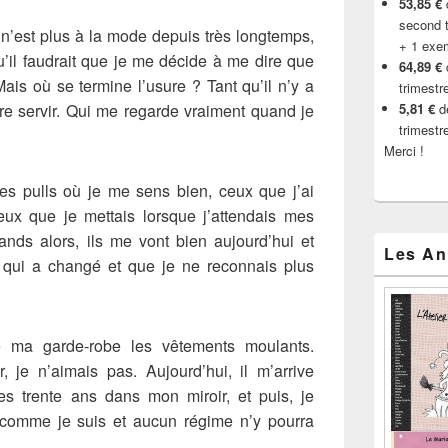
53,85 €
d
second t
n’est plus à la mode depuis très longtemps,
+ 1 exe
u’il faudrait que je me décide à me dire que
64,89 €
ais où se termine l’usure ? Tant qu’il n’y a
trimestr
re servir. Qui me regarde vraiment quand je
5,81 €
de
trimestr
Merci !
 les pulls où je me sens bien, ceux que j’ai
eux que je mettais lorsque j’attendais mes
rands alors, ils me vont bien aujourd’hui et
Les An
qui a changé et que je ne reconnais plus
e ma garde-robe les vêtements moulants.
, je n’aimais pas. Aujourd’hui, il m’arrive
es trente ans dans mon miroir, et puis, je
 comme je suis et aucun régime n’y pourra