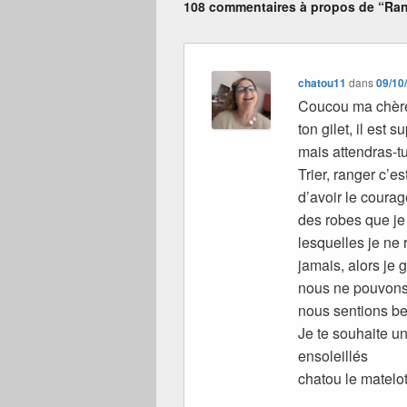
108 commentaires à propos de “Ra
chatou11
dans
09/10
Coucou ma chère 
ton gilet, il est
mais attendras-tu 
Trier, ranger c’e
d’avoir le courag
des robes que je 
lesquelles je ne r
jamais, alors je g
nous ne pouvons p
nous sentions bell
Je te souhaite un
ensoleillés
chatou le matelot