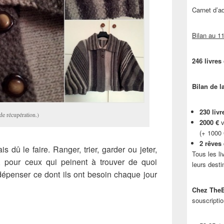
Carnet d’
Bilan au 11
246 livres
Bilan de l
230 livr
de récupération.)
2000 €
v
(+ 1000
2 rêves
is dû le faire. Ranger, trier, garder ou jeter,
Tous les li
, pour ceux qui peinent à trouver de quoi
leurs desti
épenser ce dont ils ont besoin chaque jour
Chez TheB
souscriptio