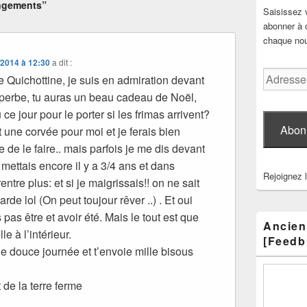
ngements”
Saisissez 
abonner à c
chaque nouv
/2014 à 12:30
a dit :
Adresse
Quichottine, je suis en admiration devant
e-
 superbe, tu auras un beau cadeau de Noël,
mail
ce jour pour le porter si les frimas arrivent?
Abon
st une corvée pour moi et je ferais bien
e de le faire.. mais parfois je me dis devant
mettais encore il y a 3/4 ans et dans
Rejoignez 
entre plus: et si je maigrissais!! on ne sait
arde lol (On peut toujour rêver ..) . Et oui
as être et avoir été. Mais le tout est que
Ancien
e à l’intérieur.
[Feedb
e douce journée et t’envoie mille bisous
 de la terre ferme