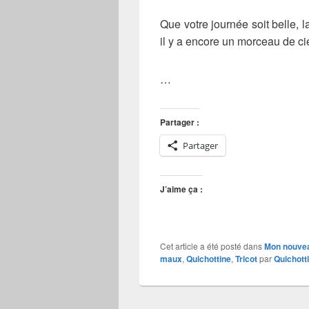
Que votre journée soit belle, l
il y a encore un morceau de cie
…
Partager :
Partager
J’aime ça :
Cet article a été posté dans
Mon nouvea
maux
,
Quichottine
,
Tricot
par
Quichott