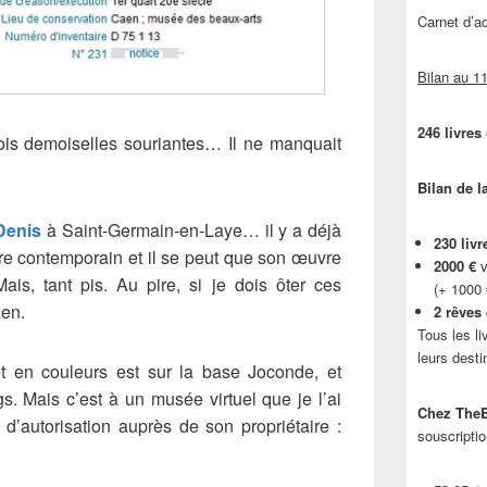
Carnet d’
Bilan au 11
246 livres
rois demoiselles souriantes… Il ne manquait
Bilan de l
Denis
à Saint-Germain-en-Laye… il y a déjà
230 livr
re contemporain et il se peut que son œuvre
2000 €
v
ais, tant pis. Au pire, si je dois ôter ces
(+ 1000
aen.
2 rêves
Tous les li
leurs desti
t en couleurs est sur la base Joconde, et
s. Mais c’est à un musée virtuel que je l’ai
Chez TheB
d’autorisation auprès de son propriétaire :
souscriptio