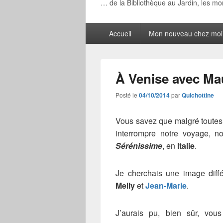
… de la Bibliothèque au Jardin, les m
Menu
Accueil
Mon nouveau chez moi
principal
À Venise avec Ma
Posté le
04/10/2014
par
Quichottine
Vous savez que malgré toutes
interrompre notre voyage, 
Sérénissime
, en
Italie
.
Je cherchais une image diff
Melly
et
Jean-Marie
.
J’aurais pu, bien sûr, vou