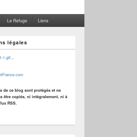
Le Refuge
Liens
ns légales
...
es de ce blog sont protégés et ne
s être copiés, ni intégralement, ni à
 flux RSS.