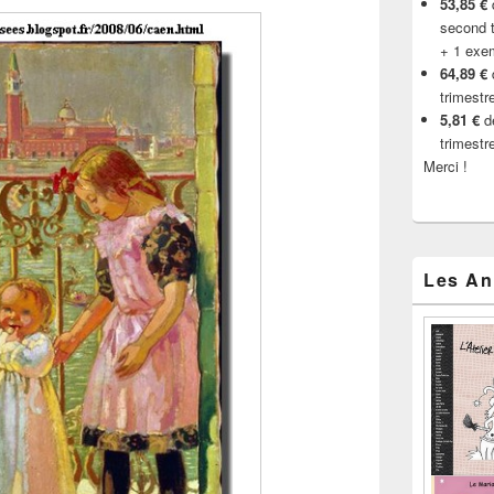
53,85 €
d
second t
+ 1 exe
64,89 €
trimestr
5,81 €
de
trimestr
Merci !
Les An