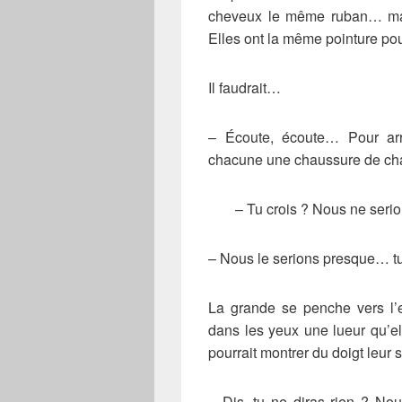
cheveux le même ruban… mais
Elles ont la même pointure po
Il faudrait…
– Écoute, écoute… Pour arra
chacune une chaussure de c
– Tu crois ? Nous ne serio
– Nous le serions presque… tu
La grande se penche vers l’e
dans les yeux une lueur qu’el
pourrait montrer du doigt leur 
– Dis, tu ne diras rien ? Nou