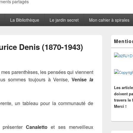
oments partagés
La Bibliothèque
Le jardin secret
Mon cahier à spirales
Zone
Mentio
principale
urice Denis (1870-1943)
de
widget
pour
la
barre
 mes parenthèses, les pensées qui viennent
latérale
nous sommes toujours à Venise,
Venise
la
Les articl
doivent pa
travers le
érente, un tableau pour la communauté de
Merci !
s présenter
Canaletto
et ses merveilleux