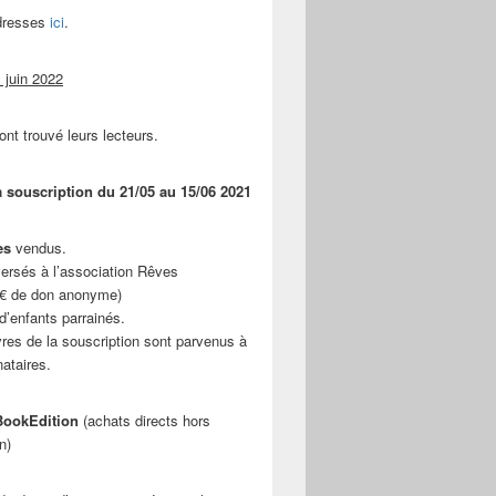
adresses
ici
.
 juin 2022
ont trouvé leurs lecteurs.
a souscription du 21/05 au 15/06 2021
es
vendus.
ersés à l’association Rêves
 € de don anonyme)
d’enfants parrainés.
vres de la souscription sont parvenus à
nataires.
ookEdition
(achats directs hors
n)