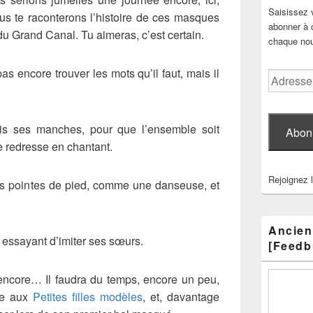
Saisissez 
ous te raconterons l’histoire de ces masques
abonner à c
du Grand Canal. Tu aimeras, c’est certain.
chaque nouv
pas encore trouver les mots qu’il faut, mais il
Adresse
e-
mail
ois ses manches, pour que l’ensemble soit
Abon
e redresse en chantant.
Rejoignez 
es pointes de pied, comme une danseuse, et
Ancien
 essayant d’imiter ses sœurs.
[Feedb
e encore… Il faudra du temps, encore un peu,
le aux
Petites filles modèles
, et, davantage