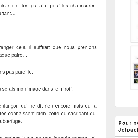
 n’ont rien pu faire pour les chaussures.
urtant…
nger cela il suffirait que nous prenions
haque paire…
ns pas pareille.
 serais mon image dans le miroir.
nfançon qui ne dit rien encore mais qui a
les connaissent bien, celle du sacripant qui
subterfuge.
Pour ne
Jetpac
s serions jumelles une journée encore, ici,