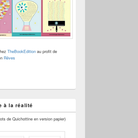
chez
TheBookEdition
au profit de
ion
Rêves
 à la réalité
ots de Quichottine en version papier)