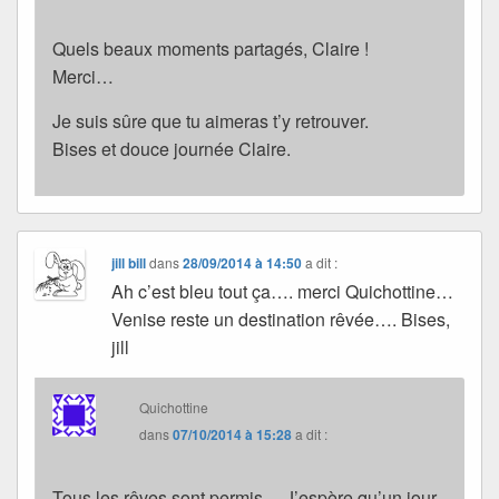
Quels beaux moments partagés, Claire !
Merci…
Je suis sûre que tu aimeras t’y retrouver.
Bises et douce journée Claire.
jill bill
dans
28/09/2014 à 14:50
a dit :
Ah c’est bleu tout ça…. merci Quichottine…
Venise reste un destination rêvée…. Bises,
jill
Quichottine
dans
07/10/2014 à 15:28
a dit :
Tous les rêves sont permis… J’espère qu’un jour