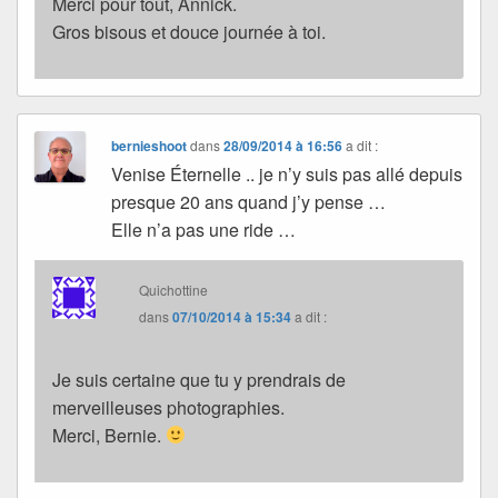
Merci pour tout, Annick.
Gros bisous et douce journée à toi.
bernieshoot
dans
28/09/2014 à 16:56
a dit :
Venise Éternelle .. je n’y suis pas allé depuis
presque 20 ans quand j’y pense …
Elle n’a pas une ride …
Quichottine
dans
07/10/2014 à 15:34
a dit :
Je suis certaine que tu y prendrais de
merveilleuses photographies.
Merci, Bernie.