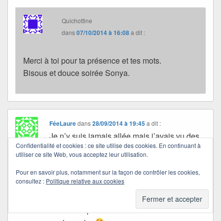
Quichottine
dans
07/10/2014 à 16:08
a dit :
Merci à toi pour ta présence et tes mots.
Bisous et douce soirée Sonya.
FéeLaure
dans
28/09/2014 à 19:45
a dit :
Je n’y suis jamais allée mais j’avais vu des
Confidentialité et cookies : ce site utilise des cookies. En continuant à
photos d’amis qui s’étaient rendu à Venise
utiliser ce site Web, vous acceptez leur utilisation.
et Burano, c’est magnifique toutes ces
maisons colorées j’adore. le tour en gondole
Pour en savoir plus, notamment sur la façon de contrôler les cookies,
consultez :
Politique relative aux cookies
est exhorbitant c’est dommage
Un grand merci pour être passée chez mon
amie Véro pour lui souhaiter son