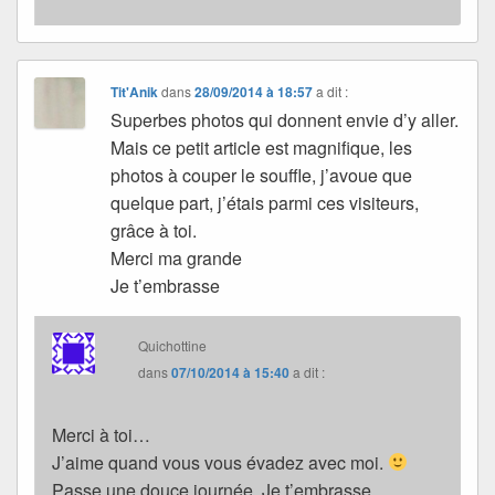
Tit'Anik
dans
28/09/2014 à 18:57
a dit :
Superbes photos qui donnent envie d’y aller.
Mais ce petit article est magnifique, les
photos à couper le souffle, j’avoue que
quelque part, j’étais parmi ces visiteurs,
grâce à toi.
Merci ma grande
Je t’embrasse
Quichottine
dans
07/10/2014 à 15:40
a dit :
Merci à toi…
J’aime quand vous vous évadez avec moi.
Passe une douce journée. Je t’embrasse.