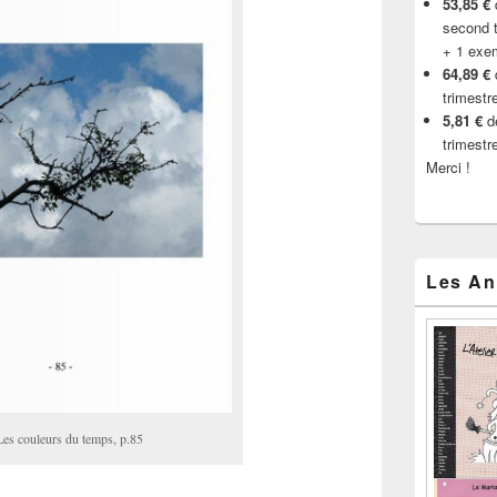
53,85 €
d
second t
+ 1 exe
64,89 €
trimestr
5,81 €
de
trimestr
Merci !
Les An
Les couleurs du temps, p.85