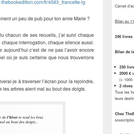
.thebookedition.com/fr/4583_francette-lg
Carnet d’
lement un peu de pub pour ton amie Marie ?
Bilan au 11
lu chacun de ses recueils, j’ai suivi chaque
246 livres
chaque interrogation, chaque silence aussi.
e aujourd’hui c’est de ne pas l’avoir encore
Bilan de l
el où je suis certaine que nous trouverions
230 livr
2000 €
v
(+ 1000
iverai-je à traverser l’écran pour la rejoindre,
2 rêves
e les arbres aient mal au bout des doigts.
Tous les li
leurs desti
Chez TheB
souscriptio