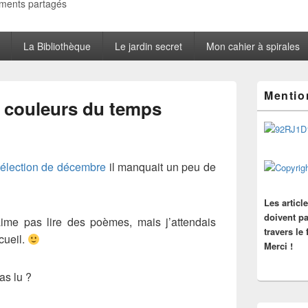
oments partagés
La Bibliothèque
Le jardin secret
Mon cahier à spirales
Zone
Mentio
principale
s couleurs du temps
de
widget
pour
la
barre
élection de décembre
il manquait un peu de
latérale
Les articl
doivent pa
ime pas lire des poèmes, mais j’attendais
travers le
cueil.
Merci !
as lu ?