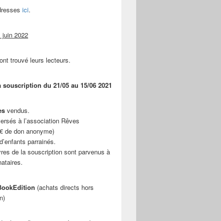
adresses
ici
.
 juin 2022
ont trouvé leurs lecteurs.
a souscription du 21/05 au 15/06 2021
es
vendus.
ersés à l’association Rêves
 € de don anonyme)
d’enfants parrainés.
vres de la souscription sont parvenus à
nataires.
ookEdition
(achats directs hors
n)