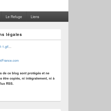
Le Refuge
Liens
ns légales
...
es de ce blog sont protégés et ne
s être copiés, ni intégralement, ni à
 flux RSS.