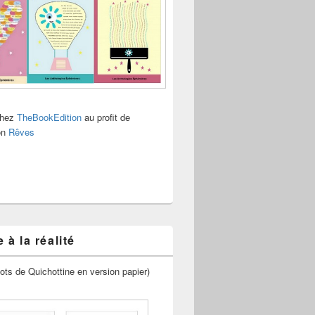
chez
TheBookEdition
au profit de
ion
Rêves
 à la réalité
ots de Quichottine en version papier)