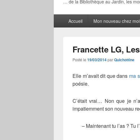
… de la Bibliothèque au Jardin, les m
Menu
Accueil
Mon nouveau chez moi
principal
Francette LG, Le
Posté le
19/03/2014
par
Quichottine
Elle m’avait dit que dans
ma s
poésie.
C’était vrai… Non que je n’a
impatiemment son nouveau re
– Maintenant tu l’as ? Tu l’