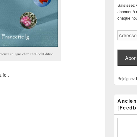
Saisissez 
abonner à c
chaque nouv
Adresse
e-
mail
 recueil en ligne chez TheBookEdition
Abon
 ici.
Rejoignez 
Ancien
[Feedb