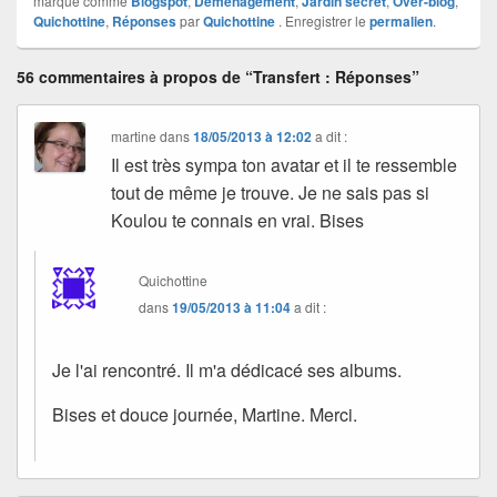
marqué comme
Blogspot
,
Déménagement
,
Jardin secret
,
Over-blog
,
Quichottine
,
Réponses
par
Quichottine
. Enregistrer le
permalien
.
56 commentaires à propos de “Transfert : Réponses”
martine
dans
18/05/2013 à 12:02
a dit :
Il est très sympa ton avatar et il te ressemble
tout de même je trouve. Je ne sais pas si
Koulou te connais en vrai. Bises
Quichottine
dans
19/05/2013 à 11:04
a dit :
Je l'ai rencontré. Il m'a dédicacé ses albums.
Bises et douce journée, Martine. Merci.