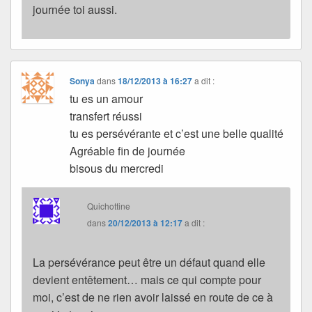
journée toi aussi.
Sonya
dans
18/12/2013 à 16:27
a dit :
tu es un amour
transfert réussi
tu es persévérante et c’est une belle qualité
Agréable fin de journée
bisous du mercredi
Quichottine
dans
20/12/2013 à 12:17
a dit :
La persévérance peut être un défaut quand elle
devient entêtement… mais ce qui compte pour
moi, c’est de ne rien avoir laissé en route de ce à