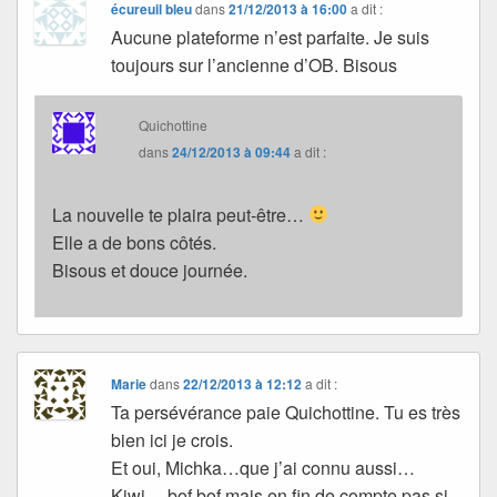
écureuil bleu
dans
21/12/2013 à 16:00
a dit :
Aucune plateforme n’est parfaite. Je suis
toujours sur l’ancienne d’OB. Bisous
Quichottine
dans
24/12/2013 à 09:44
a dit :
La nouvelle te plaira peut-être…
Elle a de bons côtés.
Bisous et douce journée.
Marie
dans
22/12/2013 à 12:12
a dit :
Ta persévérance paie Quichottine. Tu es très
bien ici je crois.
Et oui, Michka…que j’ai connu aussi…
Kiwi… bof bof mais en fin de compte pas si