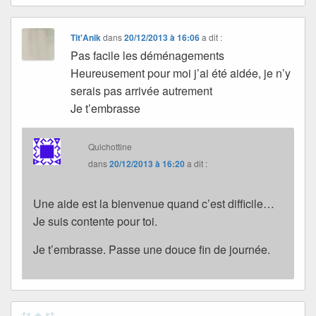
Tit'Anik
dans
20/12/2013 à 16:06
a dit :
Pas facile les déménagements
Heureusement pour moi j’ai été aidée, je n’y
serais pas arrivée autrement
Je t’embrasse
Quichottine
dans
20/12/2013 à 16:20
a dit :
Une aide est la bienvenue quand c’est difficile…
Je suis contente pour toi.
Je t’embrasse. Passe une douce fin de journée.