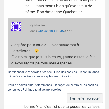
mal… mais moins bien qu’avant tout de
même. Bon dimanche Quichottine.
Quichottine
dans
24/12/2013 à 09:45
a dit :
J’espère pour tous qu’ils continueront à
l’améliorer…
C’est vrai que je suis bien ici, j’aime assez le fait
d’avoir regroupé tous mes espaces.
Bisous et doux Noël à toi.
Confidentialité et cookies : ce site utilise des cookies. En continuant à
utiliser ce site Web, vous acceptez leur utilisation.
Pour en savoir plus, notamment sur la façon de contrôler les cookies,
consultez :
Politique relative aux cookies
jackline/plinett
dans
23/12/2013 à 10:22
a dit :
Coucou Quichottine..alors, cette fois c’est la
bonne ?…..c’est ici que tu poses tes valises