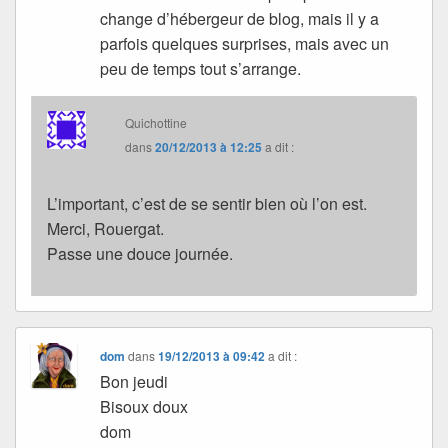
change d’hébergeur de blog, mais il y a
parfois quelques surprises, mais avec un
peu de temps tout s’arrange.
Quichottine
dans
20/12/2013 à 12:25
a dit :
L’important, c’est de se sentir bien où l’on est.
Merci, Rouergat.
Passe une douce journée.
dom
dans
19/12/2013 à 09:42
a dit :
Bon jeudi
Bisoux doux
dom