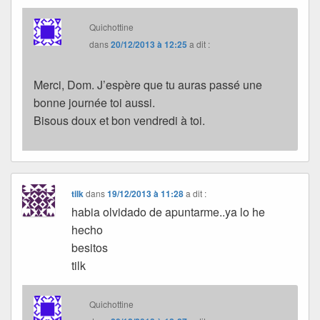
Quichottine
dans
20/12/2013 à 12:25
a dit :
Merci, Dom. J’espère que tu auras passé une
bonne journée toi aussi.
Bisous doux et bon vendredi à toi.
tilk
dans
19/12/2013 à 11:28
a dit :
habia olvidado de apuntarme..ya lo he
hecho
besitos
tilk
Quichottine