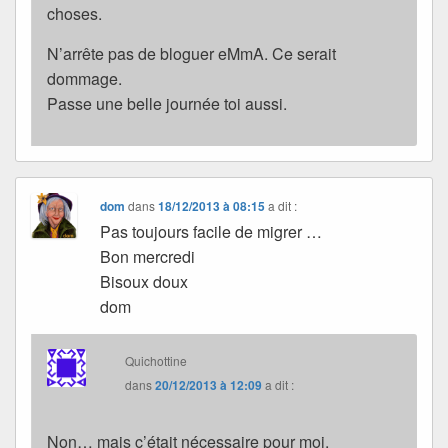
choses.
N’arrête pas de bloguer eMmA. Ce serait
dommage.
Passe une belle journée toi aussi.
dom
dans
18/12/2013 à 08:15
a dit :
Pas toujours facile de migrer …
Bon mercredi
Bisoux doux
dom
Quichottine
dans
20/12/2013 à 12:09
a dit :
Non… mais c’était nécessaire pour moi.