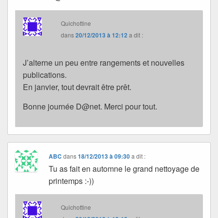
Quichottine
dans
20/12/2013 à 12:12
a dit :
J’alterne un peu entre rangements et nouvelles
publications.
En janvier, tout devrait être prêt.
Bonne journée D@net. Merci pour tout.
ABC
dans
18/12/2013 à 09:30
a dit :
Tu as fait en automne le grand nettoyage de
printemps :-))
Quichottine