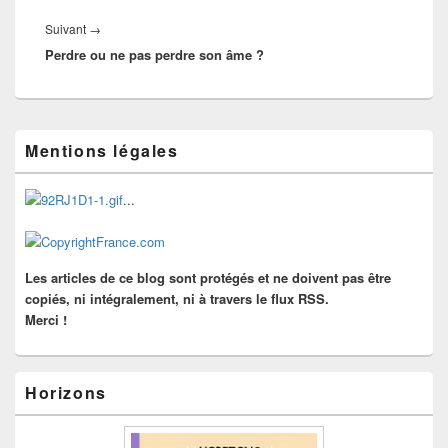
Article
Suivant
→
Perdre ou ne pas perdre son âme ?
suivant :
Zone
Mentions légales
principale
de
widget
...
pour
la
barre
latérale
Les articles de ce blog sont protégés et ne doivent pas être
copiés, ni intégralement, ni à travers le flux RSS.
Merci !
Horizons