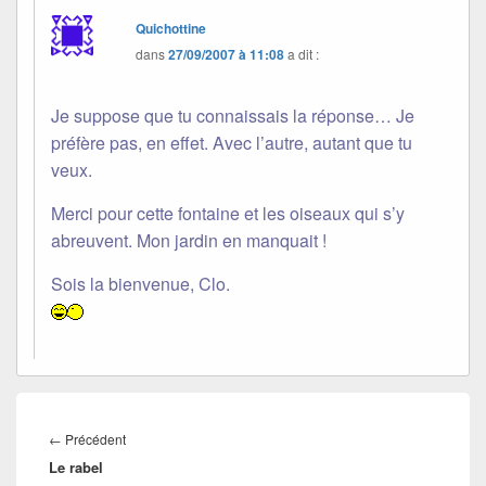
Quichottine
dans
27/09/2007 à 11:08
a dit :
Je suppose que tu connaissais la réponse… Je
préfère pas, en effet. Avec l’autre, autant que tu
veux.
Merci pour cette fontaine et les oiseaux qui s’y
abreuvent. Mon jardin en manquait !
Sois la bienvenue, Clo.
Navigation
de
Article
←
Précédent
l’article
Le rabel
précédent :