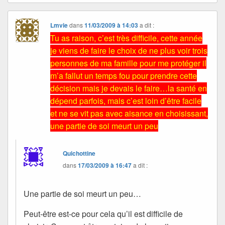
Lmvie
dans
11/03/2009 à 14:03
a dit :
Tu as raison, c’est très difficile, cette année
je viens de faire le choix de ne plus voir trois
personnes de ma famille pour me protéger il
m’a fallut un temps fou pour prendre cette
décision mais je devais le faire…la santé en
dépend parfois, mais c’est loin d’être facile
et ne se vit pas avec aisance en choisissant,
une partie de soi meurt un peu
Quichottine
dans
17/03/2009 à 16:47
a dit :
Une partie de soi meurt un peu…
Peut-être est-ce pour cela qu’il est difficile de