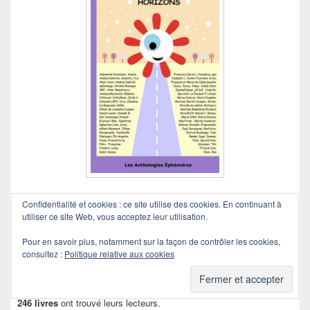
Septième Anthologie Éphémère.
Confidentialité et cookies : ce site utilise des cookies. En continuant à
utiliser ce site Web, vous acceptez leur utilisation.
Liste des participants
actualisée le 15/05/2021
Pour en savoir plus, notamment sur la façon de contrôler les cookies,
Carnet d’adresses
ici
.
consultez :
Politique relative aux cookies
Bilan au 11 juin 2022
246 livres
ont trouvé leurs lecteurs.