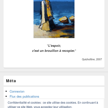
"
L'espoir,
c'est un brouillon à recopier.
"
Quichottine, 2007
Méta
Connexion
Flux des publications
Flux des commentaires
Confidentialité et cookies : ce site utilise des cookies. En continuant à
Site de WordPress-FR
utiliser ce site Web, vous acceptez leur utilisation.