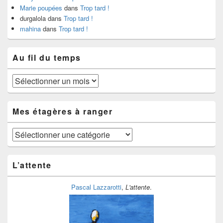
Marie poupées
dans
Trop tard !
durgalola
dans
Trop tard !
mahina
dans
Trop tard !
Au fil du temps
Au
fil
du
temps
Mes étagères à ranger
Mes
étagères
à
ranger
L’attente
Pascal Lazzarotti
,
L'attente
.