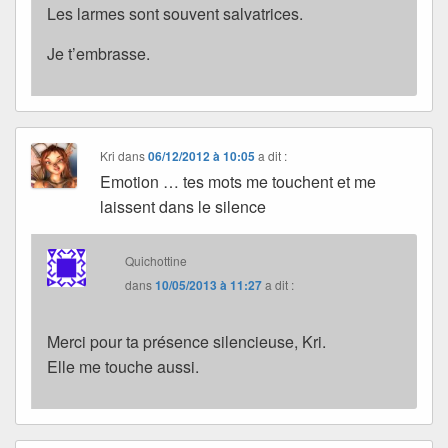
Les larmes sont souvent salvatrices.
Je t’embrasse.
Kri
dans
06/12/2012 à 10:05
a dit :
Emotion … tes mots me touchent et me
laissent dans le silence
Quichottine
dans
10/05/2013 à 11:27
a dit :
Merci pour ta présence silencieuse, Kri.
Elle me touche aussi.