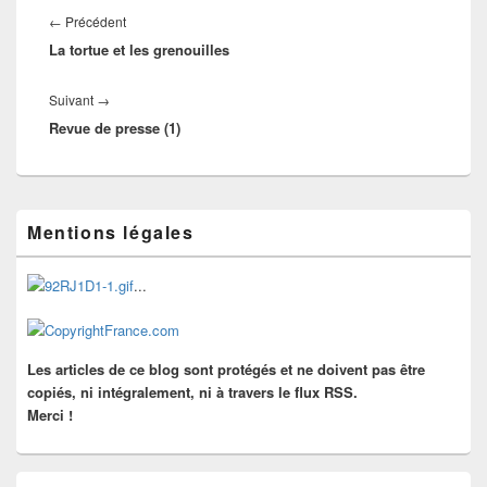
de
Article
←
Précédent
l’article
La tortue et les grenouilles
précédent :
Article
Suivant
→
Revue de presse (1)
suivant :
Zone
Mentions légales
principale
de
widget
...
pour
la
barre
latérale
Les articles de ce blog sont protégés et ne doivent pas être
copiés, ni intégralement, ni à travers le flux RSS.
Merci !