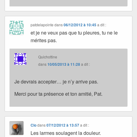
patdelapointe
dans
06/12/2012 à 10:45
a dit :
et je ne veux pas que tu pleures, tu ne le
mérites pas.
Quichottine
dans
10/05/2013 à 11:28
a dit :
Je devrais accepter… je n’y arrive pas.
Merci pour ta présence et ton amitié, Pat.
Clo
dans
07/12/2012 à 13:57
a dit :
Les larmes soulagent la douleur.