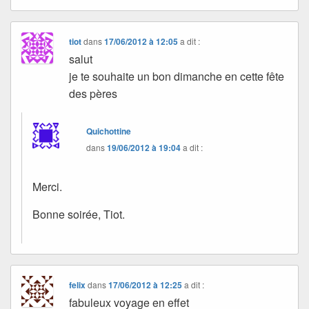
tiot
dans
17/06/2012 à 12:05
a dit :
salut
je te souhaite un bon dimanche en cette fête
des pères
Quichottine
dans
19/06/2012 à 19:04
a dit :
Merci.
Bonne soirée, Tiot.
felix
dans
17/06/2012 à 12:25
a dit :
fabuleux voyage en effet