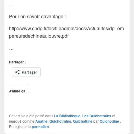
…
Pour en savoir davantage :
http://www.cndp.fr/tdc/fileadmin/docs/Actualites/dp_em
pereursdechineaulouvre.pdf
…
Partager :
Partager
J’aime ça :
Cet article a été posté dans
La Bibliothèque
,
Les Quichotrains
et
marqué comme
Agathe
,
Quichotrains
,
Quichottine
par
Quichottine
.
Enregistrer le
permalien
.