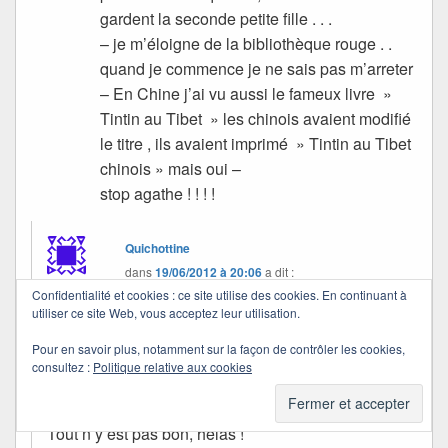
gardent la seconde petite fille . . .
– je m’éloigne de la bibliothèque rouge . .
quand je commence je ne sais pas m’arreter
– En Chine j’ai vu aussi le fameux livre »
Tintin au Tibet » les chinois avaient modifié
le titre , ils avaient imprimé » Tintin au Tibet
chinois » mais oui –
stop agathe ! ! ! !
Quichottine
dans
19/06/2012 à 20:06
a dit :
Confidentialité et cookies : ce site utilise des cookies. En continuant à
utiliser ce site Web, vous acceptez leur utilisation.
C’est vraiment gentil d’avoir apporté toutes ces
Pour en savoir plus, notamment sur la façon de contrôler les cookies,
précisions…
consultez :
Politique relative aux cookies
Tu connais bien la Chine et ses modes de vie.
Tout n’y est pas bon, hélas !