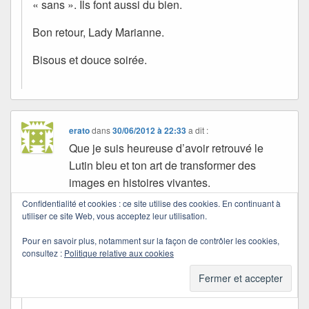
« sans ». Ils font aussi du bien.
Bon retour, Lady Marianne.
Bisous et douce soirée.
erato
dans
30/06/2012 à 22:33
a dit :
Que je suis heureuse d’avoir retrouvé le
Lutin bleu et ton art de transformer des
images en histoires vivantes.
Merci pour ce moment de rêve.
Confidentialité et cookies : ce site utilise des cookies. En continuant à
Belle soirée, bises Quichottine et un petit
utiliser ce site Web, vous acceptez leur utilisation.
bisou au Lutin bleu!
Pour en savoir plus, notamment sur la façon de contrôler les cookies,
consultez :
Politique relative aux cookies
Quichottine
dans
30/06/2012 à 22:55
a dit :