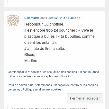
Cinémartie
dans
06/12/2011 à 14:48
a dit :
Rebonjour Quichottine,
Il est encore trop tôt pour crier : « Vive le
plastique à bulles ! » (à bubulles, comme
disent les enfants).
J’ai hâte de lire la suite.
Bises,
Martine
Confidentialité et cookies : ce site utilise des cookies. En continuant à
Quichottine
utiliser ce site Web, vous acceptez leur utilisation.
dans
16/09/2012 à 10:43
a dit :
Pour en savoir plus, notamment sur la façon de contrôler les cookies,
consultez :
Politique relative aux cookies
Depuis tu l’as lue…
Mais merci, beaucoup, beaucoup, d’avoir été là