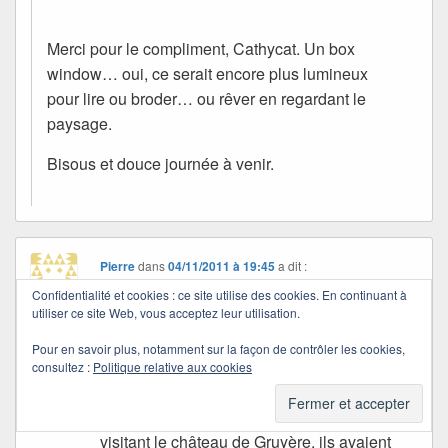
Merci pour le compliment, Cathycat. Un box
window… oui, ce serait encore plus lumineux
pour lire ou broder… ou rêver en regardant le
paysage.
Bisous et douce journée à venir.
Pierre
dans
04/11/2011 à 19:45
a dit :
Les embrasures de fenêtres devaient être
Confidentialité et cookies : ce site utilise des cookies. En continuant à
utiliser ce site Web, vous acceptez leur utilisation.
des lieux de lecture des belles dames en
attente : « Anne ma soeur Anne ne vois-tu
Pour en savoir plus, notamment sur la façon de contrôler les cookies,
rien venir? » des lieux de rêverie et comme
consultez :
Politique relative aux cookies
tu le fais si bien des lieux de conte, oui ça
manque dans nos logis modernes, en
visitant le château de Gruyère, ils avaient