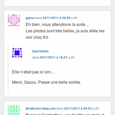
gazou
dans
04/11/2011 à 08:58
a dit :
Eh bien, nous attendrons la suite…
Les photos sont très belles, je suis allée les
voir chez Kri
Quichottine
dans
04/11/2011 à 18:57
a dit :
Elle n’était pas si loin…
Merci, Gazou. Passe une belle soirée.
jill-bill.over-blog.com
dans
04/11/2011 à 09:33
a dit :
Bonjour Quichottine, une fenêtre en mots et