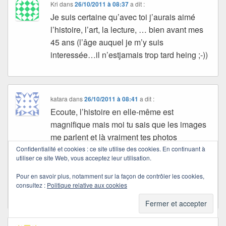
Kri
dans
26/10/2011 à 08:37
a dit :
Je suis certaine qu’avec toi j’aurais aimé
l’histoire, l’art, la lecture, … bien avant mes
45 ans (l’âge auquel je m’y suis
interessée…il n’estjamais trop tard heing ;-))
katara
dans
26/10/2011 à 08:41
a dit :
Ecoute, l’histoire en elle-même est
magnifique mais moi tu sais que les images
me parlent et là vraiment tes photos
Quichottine !!!! ah la la tes photos !!!! mais
Confidentialité et cookies : ce site utilise des cookies. En continuant à
utiliser ce site Web, vous acceptez leur utilisation.
c’est du grandiose pour l’imaginaire !!! moi je
m’évade dès la première avec ce petit
Pour en savoir plus, notamment sur la façon de contrôler les cookies,
consultez :
Politique relative aux cookies
angelot. bises