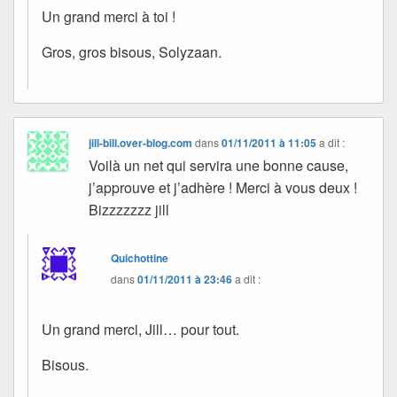
Un grand merci à toi !
Gros, gros bisous, Solyzaan.
jill-bill.over-blog.com
dans
01/11/2011 à 11:05
a dit :
Voilà un net qui servira une bonne cause,
j’approuve et j’adhère ! Merci à vous deux !
Bizzzzzzz jill
Quichottine
dans
01/11/2011 à 23:46
a dit :
Un grand merci, Jill… pour tout.
Bisous.