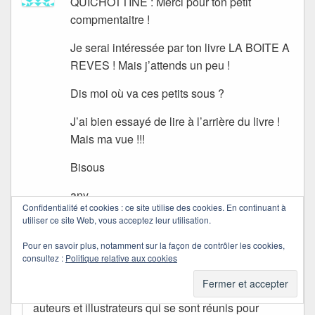
QUICHOTTINE : Merci pour ton petit
compmentaitre !
Je serai intéressée par ton livre LA BOITE A
REVES ! Mais j’attends un peu !
Dis moi où va ces petits sous ?
J’ai bien essayé de lire à l’arrière du livre !
Mais ma vue !!!
Bisous
any
Confidentialité et cookies : ce site utilise des cookies. En continuant à
utiliser ce site Web, vous acceptez leur utilisation.
Quichottine
Pour en savoir plus, notamment sur la façon de contrôler les cookies,
dans
04/11/2011 à 21:27
a dit :
consultez :
Politique relative aux cookies
Ce livre n’est pas le mien mais celui de 68
auteurs et illustrateurs qui se sont réunis pour