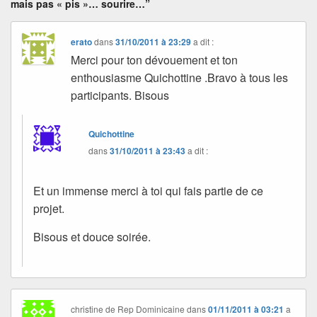
mais pas « pis »… sourire…”
erato
dans
31/10/2011 à 23:29
a dit :
Merci pour ton dévouement et ton
enthousiasme Quichottine .Bravo à tous les
participants. Bisous
Quichottine
dans
31/10/2011 à 23:43
a dit :
Et un immense merci à toi qui fais partie de ce
projet.
Bisous et douce soirée.
christine de Rep Dominicaine
dans
01/11/2011 à 03:21
a