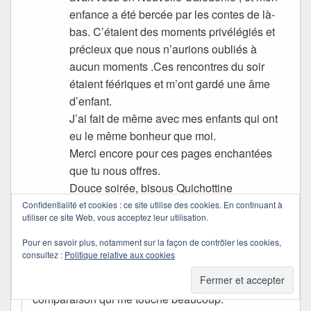
enfance a été bercée par les contes de là-
bas. C’étaient des moments privélégiés et
précieux que nous n’aurions oubliés à
aucun moments .Ces rencontres du soir
étaient féériques et m’ont gardé une âme
d’enfant.
J’ai fait de même avec mes enfants qui ont
eu le même bonheur que moi.
Merci encore pour ces pages enchantées
que tu nous offres.
Douce soirée, bisous Quichottine
Confidentialité et cookies : ce site utilise des cookies. En continuant à
utiliser ce site Web, vous acceptez leur utilisation.
Quichottine
dans
24/01/2012 à 17:51
a dit :
Pour en savoir plus, notamment sur la façon de contrôler les cookies,
consultez :
Politique relative aux cookies
Je n’ai pas à en être fâchée… c’est une
comparaison qui me touche beaucoup.