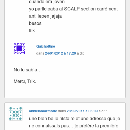
cuando era joven
yo participaba al SCALP section carrément
anti lepen jajaja
besos
tilk
Quichottine
dans
24/01/2012 à 17:29
a dit :
No lo sabia…
Merci, Tilk.
annielamarmotte
dans
28/09/2011 à 06:09
a dit :
une bien belle histoire et une adresse que je
ne connaissais pas… je préfère la première