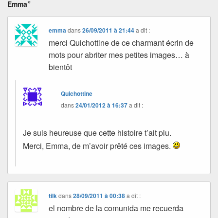
Emma”
emma
dans
26/09/2011 à 21:44
a dit :
merci Quichottine de ce charmant écrin de
mots pour abriter mes petites images… à
bientôt
Quichottine
dans
24/01/2012 à 16:37
a dit :
Je suis heureuse que cette histoire t’ait plu.
Merci, Emma, de m’avoir prêté ces images.
tilk
dans
28/09/2011 à 00:38
a dit :
el nombre de la comunida me recuerda