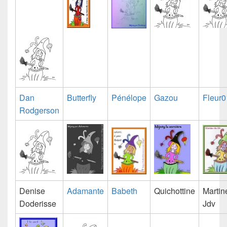
Dan
Butterfly
Pénélope
Gazou
Fleur0
Rodgerson
Denise
Adamante
Babeth
Quichottine
Martin
Doderisse
Jdv