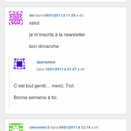
tiot
dans
09/01/2011 à 11:59
a dit :
salut
je m’inscrits à ta newsletter
bon dimanche
Quichottine
dans
10/01/2011 à 01:27
a dit :
C’est tout gentil… merci, Tiot.
Bonne semaine à toi.
chevrette13
dans
09/01/2011 à 12:19
a dit :