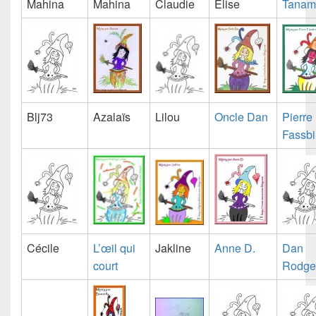
Mahina
Mahina
Claudie
Elise
Tanam
Blj73
Azalaïs
Lilou
Oncle Dan
Pierre
Fassb
Cécile
L’œil qui
Jakline
Anne D.
Dan
court
Rodge