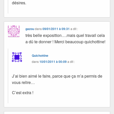
désires.
gazou
dans
09/01/2011 à 09:31
a dit :
très belle exposition….mais quel travail cela
a dû te donner ! Merci beaucoup quichottine!
Quichottine
dans
10/01/2011 à 00:09
a dit :
J’ai bien aimé le faire, parce que ça m’a permis de
vous relire…
C’est extra !