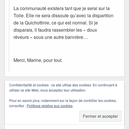
La communauté existera tant que je serai sur la
Toile. Elle ne sera dissoute qu’avec la disparition
de la Quichottinie, ce qui est normal. Si je
disparais, il faudra rassembler les « doux
rêveurs » sous une autre bannière…
Merci, Marine, pour tout.
Confidentialité et cookies : ce site utilise des cookies. En continuant à
polly
dans
30/10/2010 à 21:06
a dit :
utiliser ce site Web, vous acceptez leur utilisation.
Tu sais comme je n’écris plus guère sur mon
Pour en savoir plus, notamment sur la façon de contrôler les cookies,
blog, je peux mettre certains des textes que
consultez :
Politique relative aux cookies
tu as aimés dans ces doux rêveurs. A toi de
les choisir… euh! si tu veux.