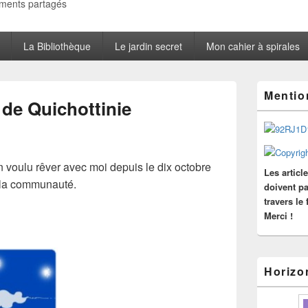
oments partagés
La Bibliothèque
Le jardin secret
Mon cahier à spirales
Zone
Mentio
principale
 de Quichottinie
de
widget
pour
la
barre
ien voulu rêver avec moi depuis le dix octobre
Les articl
latérale
e la communauté.
doivent pa
travers le
Merci !
Horizo