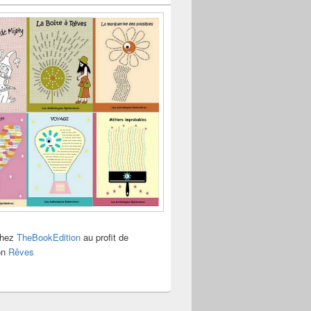
chez
TheBookEdition
au profit de
ion
Rêves