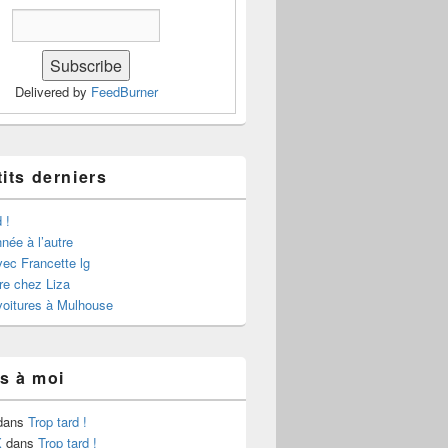
Delivered by
FeedBurner
its derniers
 !
née à l’autre
ec Francette lg
re chez Liza
voitures à Mulhouse
s à moi
dans
Trop tard !
X
dans
Trop tard !