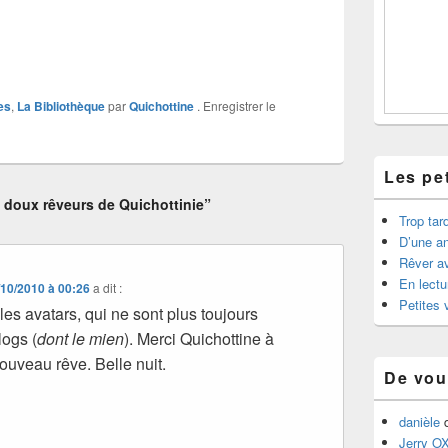
es
,
La Bibliothèque
par
Quichottine
. Enregistrer le
Les pet
 doux rêveurs de Quichottinie”
Trop tard
D’une an
Rêver av
En lectu
/10/2010 à 00:26
a dit :
Petites 
es avatars, qui ne sont plus toujours
logs (
dont le mien
). Merci Quichottine à
ouveau rêve. Belle nuit.
De vou
danièle
Jerry O