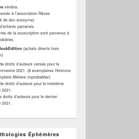
es
vendus.
ersés à l’association Rêves
 € de don anonyme)
d’enfants parrainés.
vres de la souscription sont parvenus à
nataires.
ookEdition
(achats directs hors
n)
e droits d’auteurs versés pour le
rimestre 2021. (8 exemplaires
Horizons
mplaire
Métiers improbables
)
de droits d’auteurs pour le troisième
e 2021.
 droits d’auteurs pour le dernier
e 2021.
thologies Éphémères