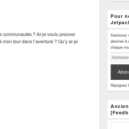
Pour ne
Jetpac
es communautés ? Ai-je voulu prouver
Saisissez 
 mon tour dans l’aventure ? Qu’y ai-je
abonner à c
chaque nouv
Adresse
e-
mail
Abon
Rejoignez 
Ancien
[Feedb