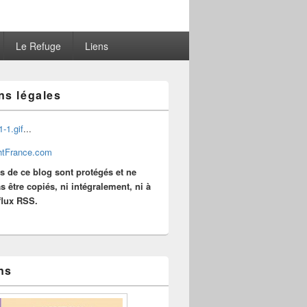
Le Refuge
Liens
ns légales
...
es de ce blog sont protégés et ne
s être copiés, ni intégralement, ni à
 flux RSS.
ns