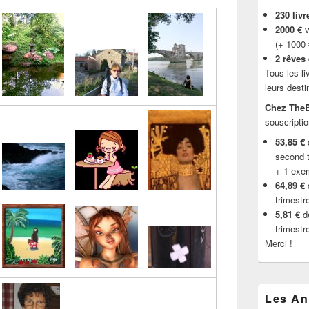
230 livr
2000 €
v
(+ 1000
2 rêves
Tous les li
leurs desti
Chez TheB
souscriptio
53,85 €
d
second t
+ 1 exe
64,89 €
trimestr
5,81 €
de
trimestr
Merci !
Les An