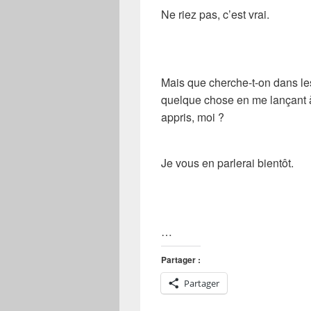
Ne riez pas, c’est vrai.
Mais que cherche-t-on dans l
quelque chose en me lançant à
appris, moi ?
Je vous en parlerai bientôt.
…
Partager :
Partager