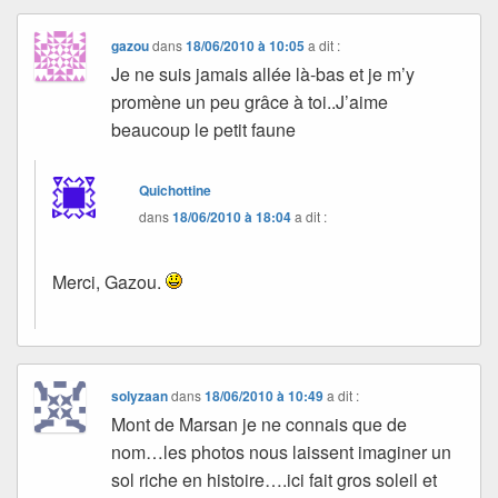
gazou
dans
18/06/2010 à 10:05
a dit :
Je ne suis jamais allée là-bas et je m’y
promène un peu grâce à toi..J’aime
beaucoup le petit faune
Quichottine
dans
18/06/2010 à 18:04
a dit :
Merci, Gazou.
solyzaan
dans
18/06/2010 à 10:49
a dit :
Mont de Marsan je ne connais que de
nom…les photos nous laissent imaginer un
sol riche en histoire….ici fait gros soleil et