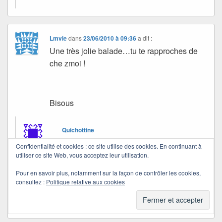
Lmvie
dans
23/06/2010 à 09:36
a dit :
Une très jolie balade…tu te rapproches de
che zmoi !
Bisous
Quichottine
dans
23/06/2010 à 19:05
a dit :
Confidentialité et cookies : ce site utilise des cookies. En continuant à
utiliser ce site Web, vous acceptez leur utilisation.
Qui sait si je ne suis pas passée tout près ?
Pour en savoir plus, notamment sur la façon de contrôler les cookies,
consultez :
Politique relative aux cookies
Bisous et bonne soirée, Lmvie. Merci.