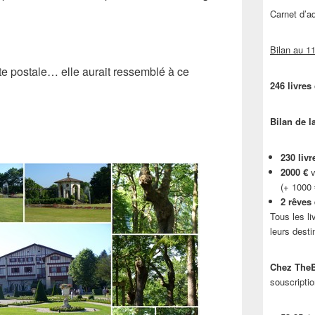
Carnet d’
Bilan au 11
rte postale… elle aurait ressemblé à ce
246 livres
Bilan de l
230 livr
2000 €
v
(+ 1000
2 rêves
Tous les li
leurs desti
Chez TheB
souscriptio