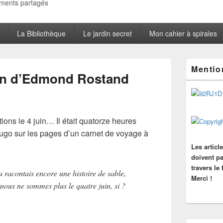
oments partagés
La Bibliothèque
Le jardin secret
Mon cahier à spirales
Zone
Mentio
principale
on d’Edmond Rostand
de
widget
pour
la
barre
ons le 4 juin… Il était quatorze heures
latérale
Hugo sur les pages d’un carnet de voyage à
Les articl
doivent pa
travers le
 racontais encore une histoire de sable,
Merci !
nous ne sommes plus le quatre juin, si ?