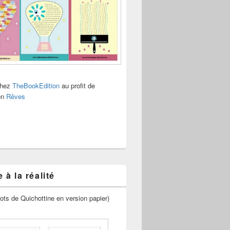
chez
TheBookEdition
au profit de
ion
Rêves
 à la réalité
ots de Quichottine en version papier)