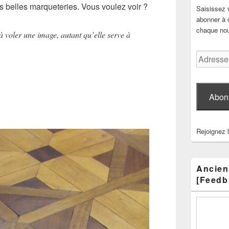
rès belles marqueteries. Vous voulez voir ?
Saisissez 
abonner à c
chaque nouv
 voler une image, autant qu’elle serve à
Adresse
e-
mail
Abon
Rejoignez 
Ancien
[Feedb