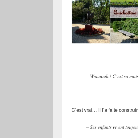
– Wouaouh ! C’est sa mais
C’est vrai… Il l’a faite construi
– Ses enfants vivent toujou