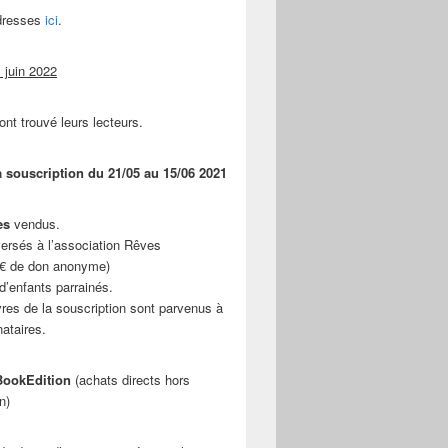
adresses
ici
.
 juin 2022
ont trouvé leurs lecteurs.
a souscription du 21/05 au 15/06 2021
es
vendus.
ersés à l’association Rêves
 € de don anonyme)
d’enfants parrainés.
vres de la souscription sont parvenus à
nataires.
ookEdition
(achats directs hors
n)