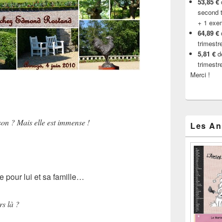
53,85 €
d
second t
+ 1 exe
64,89 €
trimestr
5,81 €
de
trimestr
Merci !
on ? Mais elle est immense !
Les An
re pour lui et sa famille…
rs là ?