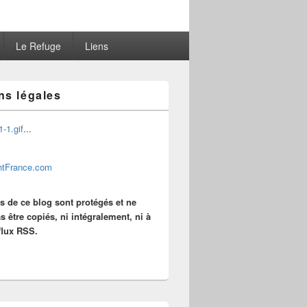
Le Refuge
Liens
ns légales
...
es de ce blog sont protégés et ne
s être copiés, ni intégralement, ni à
 flux RSS.