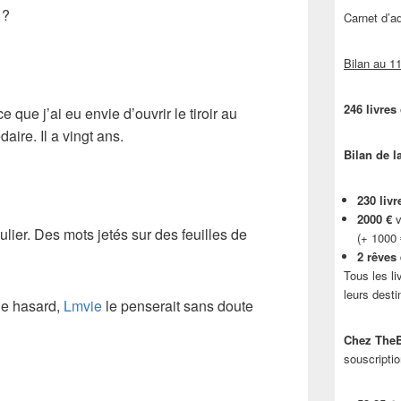
 ?
Carnet d’
Bilan au 11
246 livres
 que j’ai eu envie d’ouvrir le tiroir au
daire
. Il a vingt ans.
Bilan de l
230 livr
2000 €
v
ulier. Des mots jetés sur des feuilles de
(+ 1000
2 rêves
Tous les li
leurs desti
 de hasard,
Lmvie
le penserait sans doute
Chez TheB
souscriptio