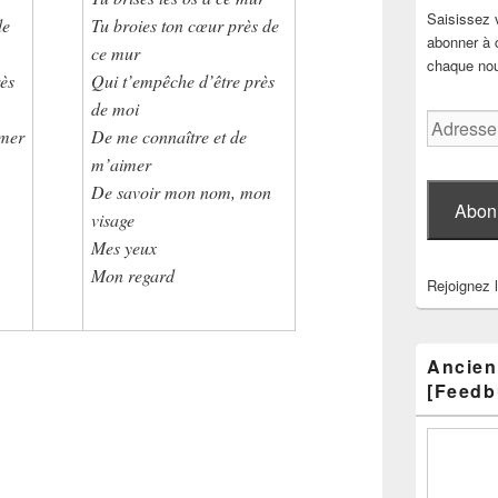
Saisissez 
de
Tu broies ton cœur près de
abonner à c
ce mur
chaque nouv
ès
Qui t’empêche d’être près
de moi
Adresse
imer
De me connaître et de
e-
m’aimer
mail
De savoir mon nom, mon
Abon
visage
Mes yeux
Mon regard
Rejoignez 
Ancien
[Feedb