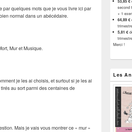
53,85 €
d
second t
ée par quelques mots que je vous livre ici par
+ 1 exe
t bien normal dans un abécédaire.
64,89 €
trimestr
5,81 €
de
trimestr
Merci !
ort, Mur et Musique.
Les An
nt je les ai choisis, et surtout si je les ai
tirés au sort parmi des centaines de
estion. Mais je vais vous montrer ce « mur »