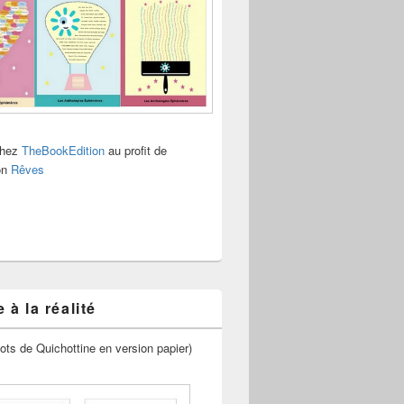
chez
TheBookEdition
au profit de
ion
Rêves
 à la réalité
ots de Quichottine en version papier)