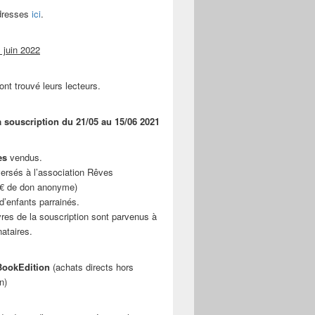
adresses
ici
.
 juin 2022
ont trouvé leurs lecteurs.
a souscription du 21/05 au 15/06 2021
es
vendus.
ersés à l’association Rêves
 € de don anonyme)
d’enfants parrainés.
vres de la souscription sont parvenus à
nataires.
ookEdition
(achats directs hors
n)