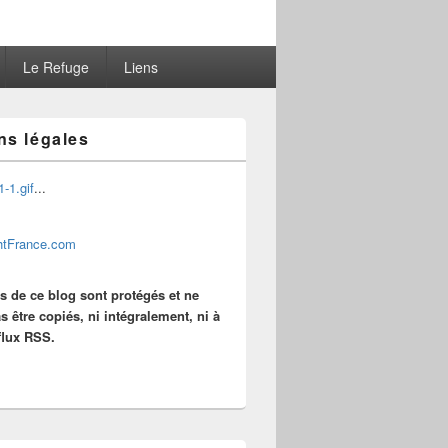
Le Refuge
Liens
ns légales
...
es de ce blog sont protégés et ne
s être copiés, ni intégralement, ni à
 flux RSS.