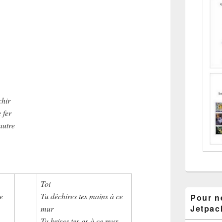
chir
 fer
autre
Toi
e
Tu déchires tes mains à ce
Pour ne
Jetpac
mur
Tu brises tes os à ce mur