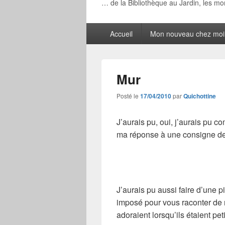
… de la Bibliothèque au Jardin, les m
Menu
Accueil
Mon nouveau chez moi
principal
Mur
Posté le
17/04/2010
par
Quichottine
J’aurais pu, oui, j’aurais pu c
ma réponse à une consigne d
J’aurais pu aussi faire d’une p
imposé pour vous raconter de 
adoraient lorsqu’ils étaient peti