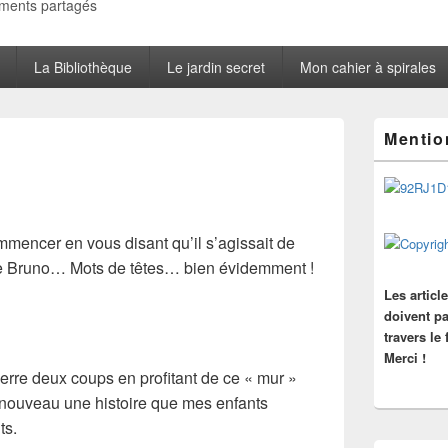
oments partagés
La Bibliothèque
Le jardin secret
Mon cahier à spirales
Zone
Mentio
principale
de
widget
pour
la
barre
ommencer en vous disant qu’il s’agissait de
latérale
e Bruno… Mots de têtes… bien évidemment !
Les articl
doivent pa
travers le
Merci !
ierre deux coups en profitant de ce « mur »
nouveau une histoire que mes enfants
ts.