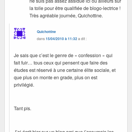
ne suis pas assez assidue ici ou ailleurs sur
la toile pour être qualifiée de blogo-lectrice !
Très agréable journée, Quichottine.
Quichottine
dans
15/04/2010 à 11:32
a dit :
Je sais que c’est le genre de « confession » qui
fait fuir… tous ceux qui pensent que faire des
études est réservé à une certaine élite sociale, et
que plus on monte en grade, plus on est
privilégié.
Tant pis.
J’ai écrit hier sur un blog ami que j’assumais les