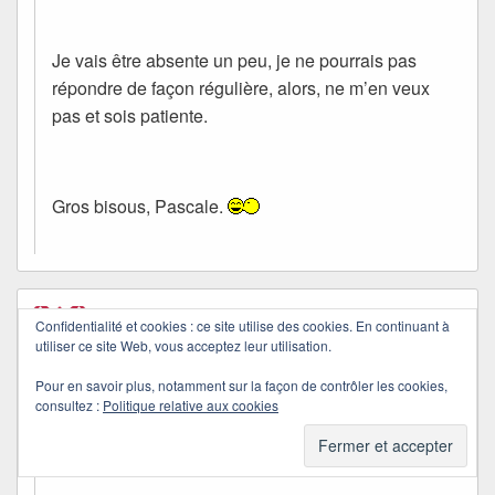
Je vais être absente un peu, je ne pourrais pas
répondre de façon régulière, alors, ne m’en veux
pas et sois patiente.
Gros bisous, Pascale.
Pascale la Tricotineuse
dans
16/04/2010 à 00:00
a dit :
Confidentialité et cookies : ce site utilise des cookies. En continuant à
bonne nuit, je vais avoir du boulot de mon
utiliser ce site Web, vous acceptez leur utilisation.
côté alors à très bientôt !!! Quichottine
Pour en savoir plus, notamment sur la façon de contrôler les cookies,
consultez :
Politique relative aux cookies
Quichottine
dans
21/04/2010 à 18:59
a dit :