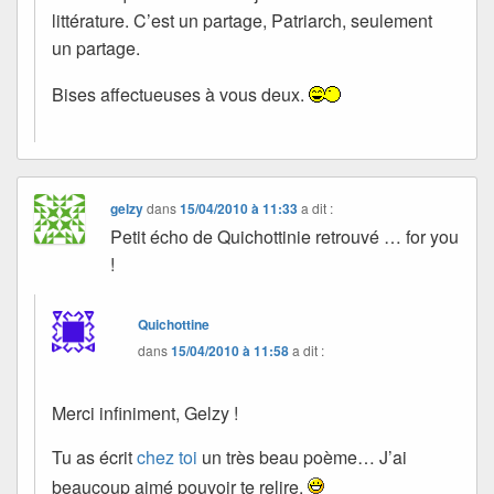
littérature. C’est un partage, Patriarch, seulement
un partage.
Bises affectueuses à vous deux.
gelzy
dans
15/04/2010 à 11:33
a dit :
Petit écho de Quichottinie retrouvé … for you
!
Quichottine
dans
15/04/2010 à 11:58
a dit :
Merci infiniment, Gelzy !
Tu as écrit
chez toi
un très beau poème… J’ai
beaucoup aimé pouvoir te relire.