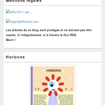
Mentions légales
principale
de
widget
...
pour
la
barre
latérale
Les articles de ce blog sont protégés et ne doivent pas être
copiés, ni intégralement, ni à travers le flux RSS.
Merci !
Horizons