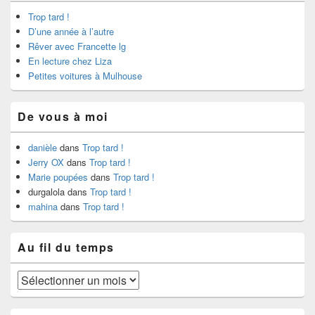
Trop tard !
D’une année à l’autre
Rêver avec Francette lg
En lecture chez Liza
Petites voitures à Mulhouse
De vous à moi
danièle
dans
Trop tard !
Jerry OX
dans
Trop tard !
Marie poupées
dans
Trop tard !
durgalola
dans
Trop tard !
mahina
dans
Trop tard !
Au fil du temps
Au
fil
du