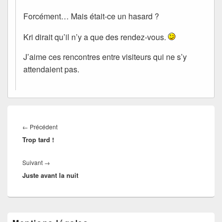
Forcément… Mais était-ce un hasard ?
Kri dirait qu’il n’y a que des rendez-vous.
J’aime ces rencontres entre visiteurs qui ne s’y
attendaient pas.
Navigation
de
Article
←
Précédent
l’article
Trop tard !
précédent :
Article
Suivant
→
Juste avant la nuit
suivant :
Zone