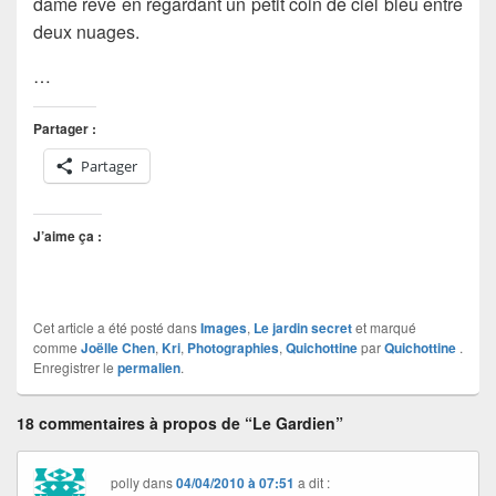
dame rêve en regardant un petit coin de ciel bleu entre
deux nuages.
…
Partager :
Partager
J’aime ça :
Cet article a été posté dans
Images
,
Le jardin secret
et marqué
comme
Joëlle Chen
,
Kri
,
Photographies
,
Quichottine
par
Quichottine
.
Enregistrer le
permalien
.
18 commentaires à propos de “Le Gardien”
polly
dans
04/04/2010 à 07:51
a dit :