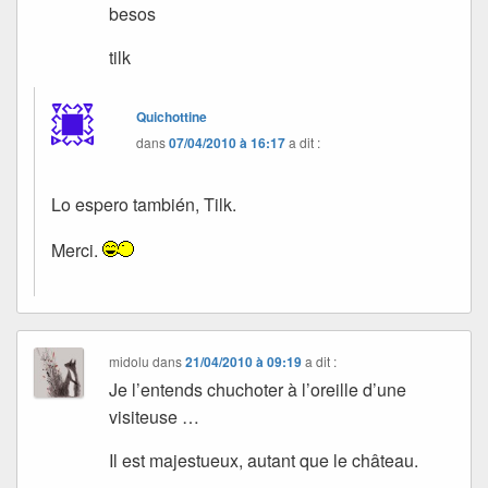
besos
tilk
Quichottine
dans
07/04/2010 à 16:17
a dit :
Lo espero también, Tilk.
Merci.
midolu
dans
21/04/2010 à 09:19
a dit :
Je l’entends chuchoter à l’oreille d’une
visiteuse …
Il est majestueux, autant que le château.