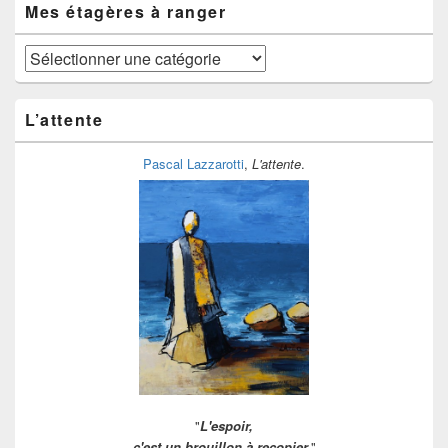
temps
Mes étagères à ranger
Mes
étagères
à
ranger
L’attente
Pascal Lazzarotti
,
L'attente
.
"
L'espoir,
c'est un brouillon à recopier.
"