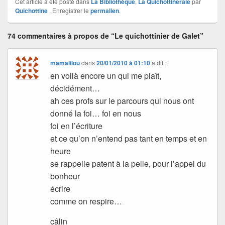
Cet article a été posté dans
La Bibliothèque
,
La Quichottineraie
par
Quichottine
. Enregistrer le
permalien
.
74 commentaires à propos de “Le quichottinier de Galet”
mamalilou
dans
20/01/2010 à 01:10
a dit :
en voilà encore un qui me plaît,
décidément…
ah ces profs sur le parcours qui nous ont
donné la foi… foi en nous
foi en l’écriture
et ce qu’on n’entend pas tant en temps et en
heure
se rappelle patent à la pelle, pour l’appel du
bonheur
écrire
comme on respire…
câlin