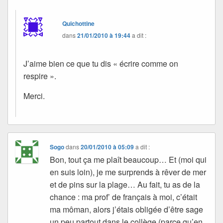
Quichottine
dans
21/01/2010 à 19:44
a dit :
J’aime bien ce que tu dis « écrire comme on
respire ».
Merci.
Sogo
dans
20/01/2010 à 05:09
a dit :
Bon, tout ça me plaît beaucoup… Et (moi qui
en suis loin), je me surprends à rêver de mer
et de pins sur la plage… Au fait, tu as de la
chance : ma prof’ de français à moi, c’était
ma môman, alors j’étais obligée d’être sage
un peu partout dans le collège (parce qu’en