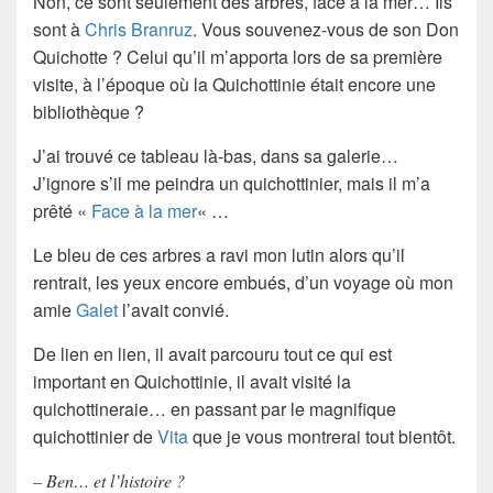
Non, ce sont seulement des arbres, face à la mer… Ils
sont à
Chris Branruz
. Vous souvenez-vous de son Don
Quichotte ? Celui qu’il m’apporta lors de sa première
visite, à l’époque où la Quichottinie était encore une
bibliothèque ?
J’ai trouvé ce tableau là-bas, dans sa galerie…
J’ignore s’il me peindra un quichottinier, mais il m’a
prêté «
Face à la mer
« …
Le bleu de ces arbres a ravi mon lutin alors qu’il
rentrait, les yeux encore embués, d’un voyage où mon
amie
Galet
l’avait convié.
De lien en lien, il avait parcouru tout ce qui est
important en Quichottinie, il avait visité la
quichottineraie… en passant par le magnifique
quichottinier de
Vita
que je vous montrerai tout bientôt.
– Ben… et l’histoire ?