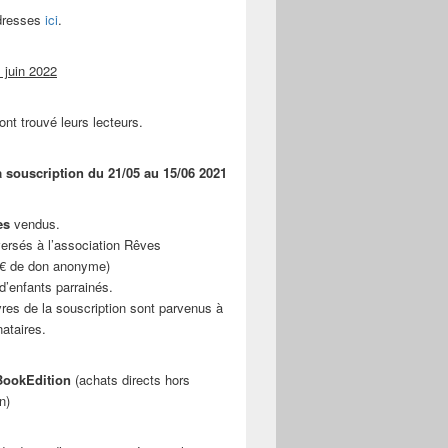
adresses
ici
.
 juin 2022
ont trouvé leurs lecteurs.
a souscription du 21/05 au 15/06 2021
es
vendus.
ersés à l’association Rêves
 € de don anonyme)
d’enfants parrainés.
vres de la souscription sont parvenus à
nataires.
ookEdition
(achats directs hors
n)