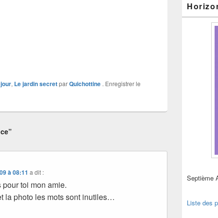
Horizo
jour
,
Le jardin secret
par
Quichottine
. Enregistrer le
nce”
09 à 08:11
a dit :
Septième 
 pour toi mon amie.
t la photo les mots sont inutiles…
Liste des p