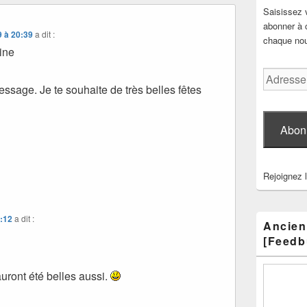
Saisissez 
abonner à c
9 à 20:39
a dit :
chaque nouv
ine
Adresse
ssage. Je te souhaite de très belles fêtes
e-
mail
Abon
Rejoignez 
1:12
a dit :
Ancien
[Feedb
uront été belles aussi.