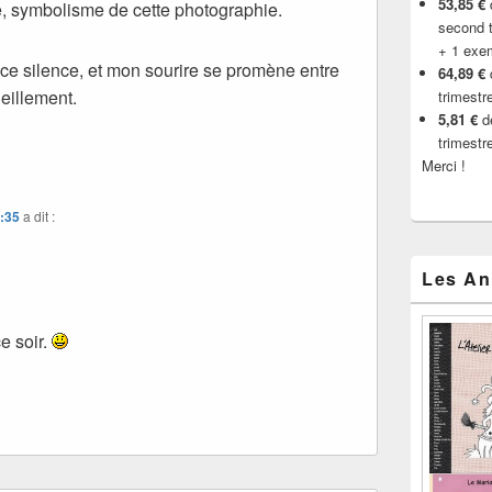
53,85 €
d
e, symbolisme de cette photographie.
second t
+ 1 exe
 ce silence, et mon sourire se promène entre
64,89 €
eillement.
trimestr
5,81 €
de
trimestr
Merci !
8:35
a dit :
Les An
e soir.