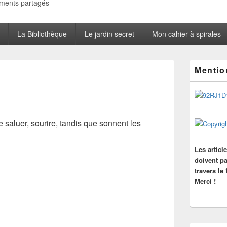
oments partagés
La Bibliothèque
Le jardin secret
Mon cahier à spirales
Zone
Mentio
principale
de
widget
pour
la
barre
e saluer, sourire, tandis que sonnent les
latérale
Les articl
doivent pa
travers le
Merci !