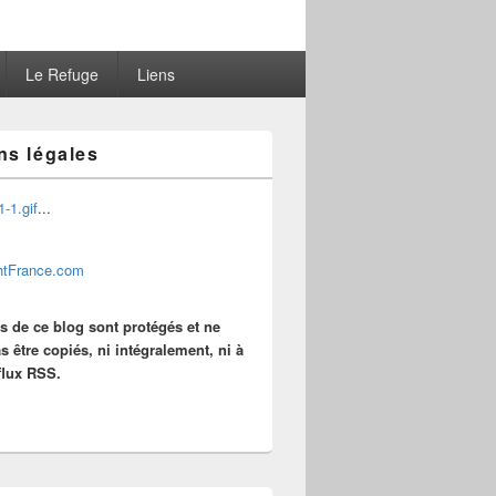
Le Refuge
Liens
ns légales
...
es de ce blog sont protégés et ne
s être copiés, ni intégralement, ni à
 flux RSS.