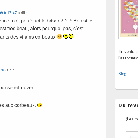
09 à 17:47
a dit :
lence moi, pourquoi le briser ? ^_^ Bon si le
st très beau, alors pourquoi pas, c’est
ants des vilains corbeaux
En vente 
l’associat
8:36
a dit :
Blog
.
our se retrouver.
hes aux corbeaux.
Du rêve
(Les m