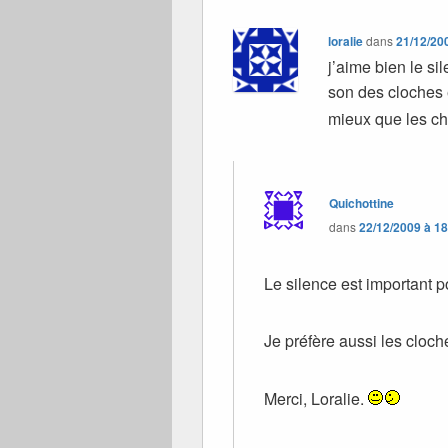
loralie
dans
21/12/20
j’aime bien le si
son des cloches e
mieux que les ch
Quichottine
dans
22/12/2009 à 1
Le silence est important p
Je préfère aussi les cloc
Merci, Loralie.