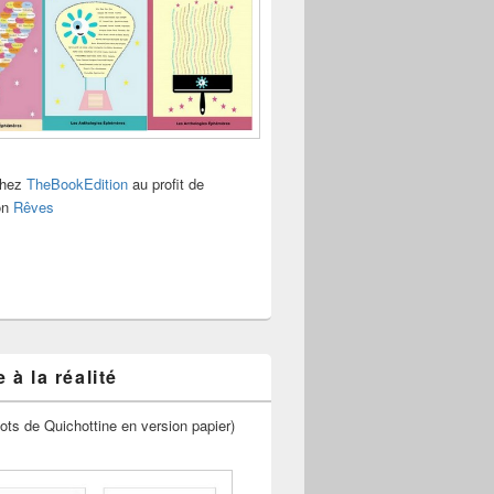
chez
TheBookEdition
au profit de
ion
Rêves
 à la réalité
ots de Quichottine en version papier)