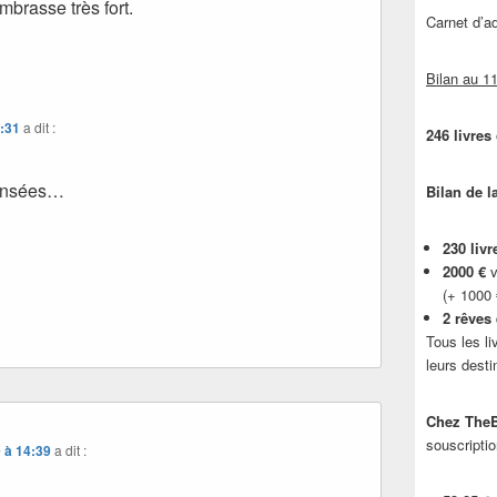
brasse très fort.
Carnet d’
Bilan au 11
8:31
a dit :
246 livres
pensées…
Bilan de l
230 livr
2000 €
v
(+ 1000
2 rêves
Tous les li
leurs desti
Chez TheB
souscriptio
 à 14:39
a dit :