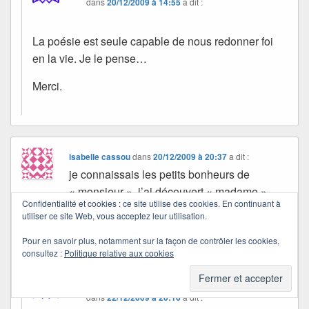
dans
20/12/2009 à 14:55
a dit :
La poésie est seule capable de nous redonner foi
en la vie. Je le pense…
Merci.
isabelle cassou
dans
20/12/2009 à 20:37
a dit :
je connaissais les petits bonheurs de
« monsieur », j’ai découvert « madame »
Confidentialité et cookies : ce site utilise des cookies. En continuant à
chez toi …. je retiens l’idée pour un
utiliser ce site Web, vous acceptez leur utilisation.
nouveauté qui arrive dans ma vie très
Pour en savoir plus, notamment sur la façon de contrôler les cookies,
bientot, merci quichottine
consultez :
Politique relative aux cookies
Quichottine
dans
22/12/2009 à 20:16
a dit :