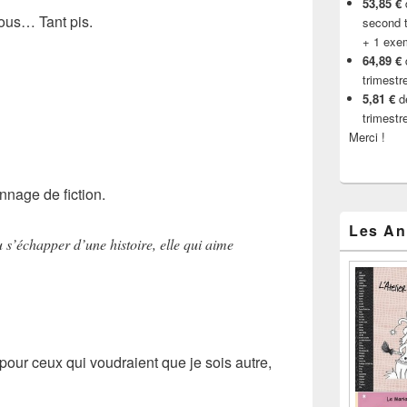
53,85 €
d
tous… Tant pis.
second t
+ 1 exe
64,89 €
trimestr
5,81 €
de
trimestr
Merci !
nnage de fiction.
Les An
u s’échapper d’une histoire, elle qui aime
pour ceux qui voudraient que je sois autre,