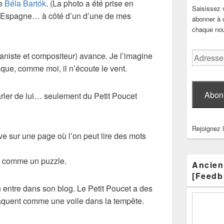
te
Béla Bartók
. (La photo a été prise en
Saisissez 
 d’Espagne… à côté d’un d’une de mes
abonner à c
chaque nouv
Adresse
ianiste et compositeur) avance. Je l’imagine
e-
ue, comme moi, il n’écoute le vent.
mail
Abon
arler de lui… seulement du Petit Poucet
Rejoignez 
ive sur une page où l’on peut lire des mots
ue comme un puzzle.
Ancien
[Feedb
n entre dans son blog. Le Petit Poucet a des
laquent comme une voile dans la tempête.