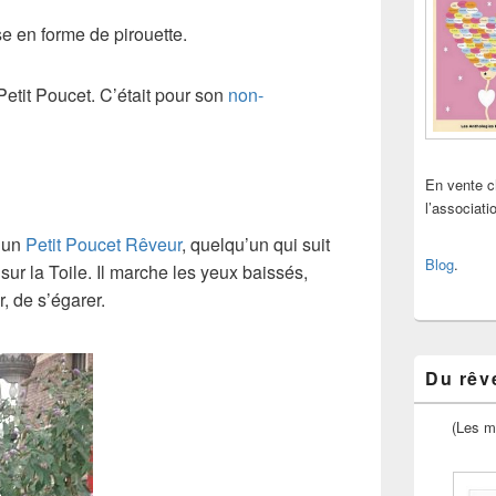
 en forme de pirouette.
etit Poucet. C’était pour son
non-
En vente 
l’associat
, un
Petit Poucet Rêveur
, quelqu’un qui suit
Blog
.
sur la Toile. Il marche les yeux baissés,
r, de s’égarer.
Du rêve
(Les m