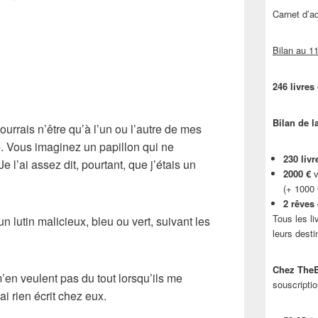
Carnet d’
Bilan au 11
246 livres
Bilan de l
urrais n’être qu’à l’un ou l’autre de mes
 Vous imaginez un papillon qui ne
230 livr
Je l’ai assez dit, pourtant, que j’étais un
2000 €
v
(+ 1000
2 rêves
Tous les li
 lutin malicieux, bleu ou vert, suivant les
leurs desti
Chez TheB
’en veulent pas du tout lorsqu’ils me
souscriptio
ai rien écrit chez eux.