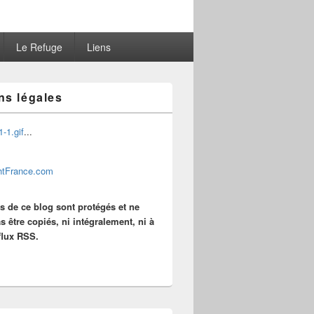
Le Refuge
Liens
ns légales
...
es de ce blog sont protégés et ne
s être copiés, ni intégralement, ni à
 flux RSS.