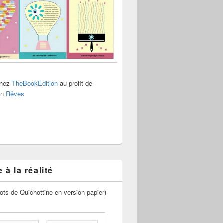
chez
TheBookEdition
au profit de
ion
Rêves
 à la réalité
ots de Quichottine en version papier)