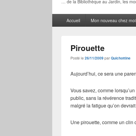
… de la Bibliothèque au Jardin, les m
Menu
Accueil
Mon nouveau chez moi
principal
Pirouette
Posté le
26/11/2009
par
Quichottine
Aujourd’hui, ce sera une par
Vous savez, comme lorsqu’un d
public, sans la révérence trad
malgré la fatigue qu’on devrait
Une pirouette, comme un clin