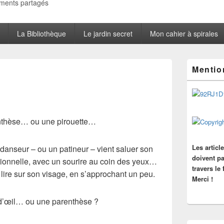
oments partagés
La Bibliothèque
Le jardin secret
Mon cahier à spirales
Zone
Mentio
principale
de
widget
pour
la
barre
enthèse… ou une pirouette…
latérale
Les articl
anseur – ou un patineur – vient saluer son
doivent pa
itionnelle, avec un sourire au coin des yeux…
travers le
 lire sur son visage, en s’approchant un peu.
Merci !
 d’œil… ou une parenthèse ?