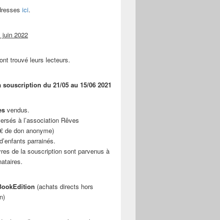
adresses
ici
.
 juin 2022
ont trouvé leurs lecteurs.
a souscription du 21/05 au 15/06 2021
es
vendus.
ersés à l’association Rêves
 € de don anonyme)
d’enfants parrainés.
vres de la souscription sont parvenus à
nataires.
ookEdition
(achats directs hors
n)