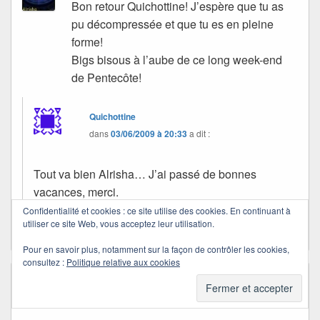
Bon retour Quichottine! J’espère que tu as
pu décompressée et que tu es en pleine
forme!
Bigs bisous à l’aube de ce long week-end
de Pentecôte!
Quichottine
dans
03/06/2009 à 20:33
a dit :
Tout va bien Alrisha… J’ai passé de bonnes
vacances, merci.
Gros bisous à toi aussi !
Confidentialité et cookies : ce site utilise des cookies. En continuant à
utiliser ce site Web, vous acceptez leur utilisation.
Pour en savoir plus, notamment sur la façon de contrôler les cookies,
consultez :
Politique relative aux cookies
S.YO
dans
30/05/2009 à 21:37
a dit :
Bon retour Quichottine