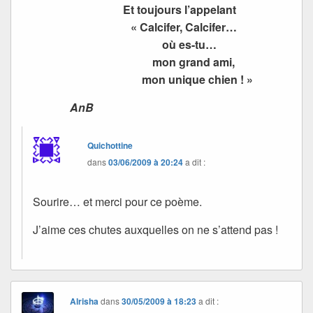
Et toujours l’appelant
« Calcifer, Calcifer…
où es-tu…
mon grand ami,
mon unique chien ! »
AnB
Quichottine
dans
03/06/2009 à 20:24
a dit :
Sourire… et merci pour ce poème.
J’aime ces chutes auxquelles on ne s’attend pas !
Alrisha
dans
30/05/2009 à 18:23
a dit :