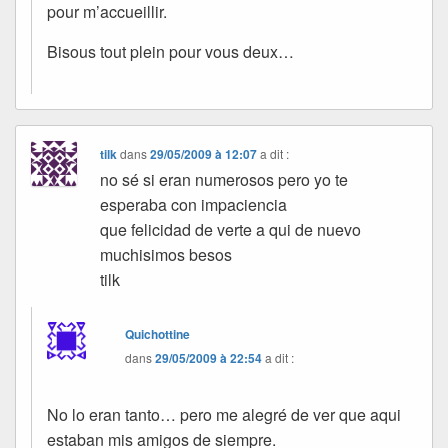
pour m’accueillir.
Bisous tout plein pour vous deux…
tilk
dans
29/05/2009 à 12:07
a dit :
no sé si eran numerosos pero yo te
esperaba con impaciencia
que felicidad de verte a qui de nuevo
muchisimos besos
tilk
Quichottine
dans
29/05/2009 à 22:54
a dit :
No lo eran tanto… pero me alegré de ver que aqui
estaban mis amigos de siempre.