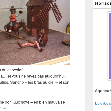
Horizo
n du chocolat)
r-là… et vous ne rêvez pas aujourd’hui.
ulins,
Sancho
– les bras au ciel – et son
Septième 
ême don
Quichotte
– en bien mauvaise
Liste des p
 ! –