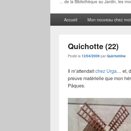
… de la Bibliothèque au Jardin, les m
Menu
Accueil
Mon nouveau chez moi
principal
Quichotte (22)
Posté le
12/04/2009
par
Quichottine
Il m’attendait
chez Urga
… et, d
preuve matérielle que mon hér
Pâques
.