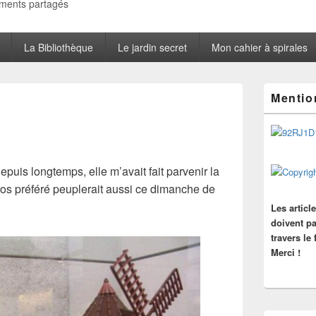
oments partagés
La Bibliothèque
Le jardin secret
Mon cahier à spirales
Zone
Mentio
principale
de
widget
pour
la
barre
epuis longtemps, elle m’avait fait parvenir la
latérale
os préféré peuplerait aussi ce dimanche de
Les articl
doivent pa
travers le
Merci !