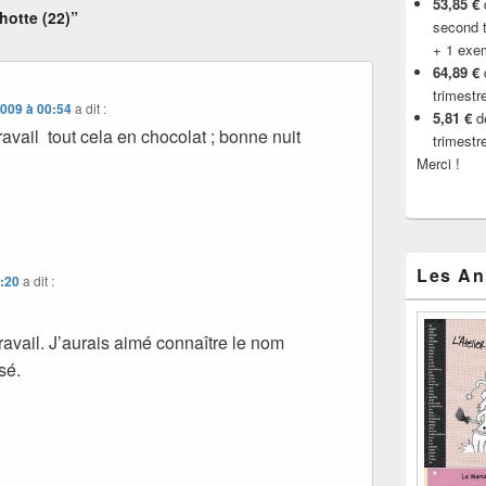
53,85 €
d
otte (22)”
second t
+ 1 exe
64,89 €
trimestr
2009 à 00:54
a dit :
5,81 €
de
avail tout cela en chocolat ; bonne nuit
trimestr
Merci !
Les An
1:20
a dit :
ravail. J’aurais aimé connaître le nom
sé.