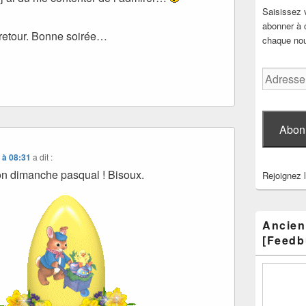
Saisissez 
abonner à c
 retour. Bonne soirée…
chaque nouv
Adresse
e-
mail
Abon
 à 08:31
a dit :
n dimanche pasqual ! Bisoux.
Rejoignez 
Ancien
[Feedb