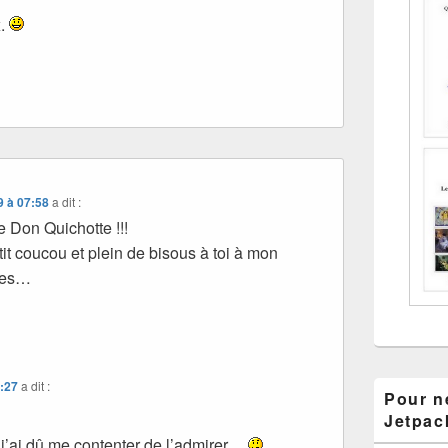
x.
9 à 07:58
a dit :
ce Don Quichotte !!!
tit coucou et plein de bisous à toi à mon
ces…
1:27
a dit :
Pour ne
Jetpac
j’ai dû me contenter de l’admirer…