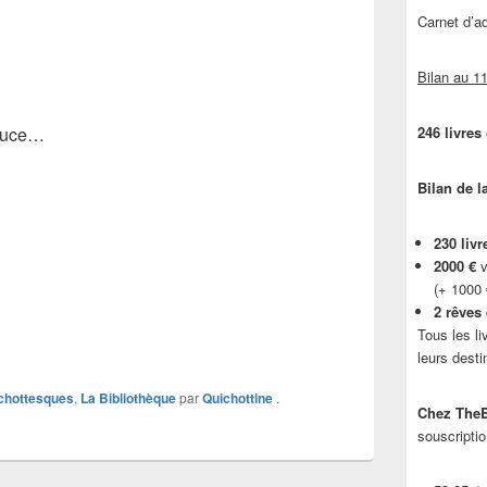
Carnet d’
Bilan au 11
douce…
246 livres
Bilan de l
230 livr
2000 €
v
(+ 1000
2 rêves
Tous les li
leurs desti
chottesques
,
La Bibliothèque
par
Quichottine
.
Chez TheB
souscriptio