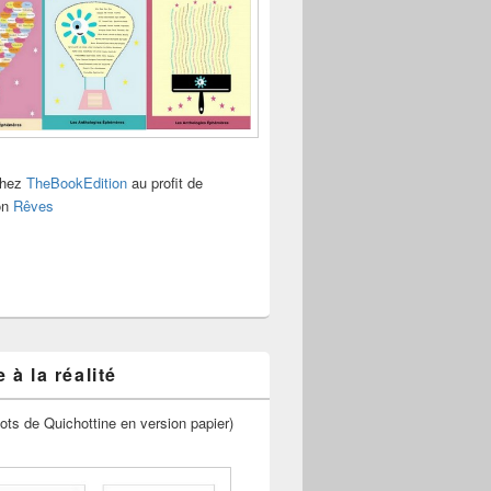
chez
TheBookEdition
au profit de
ion
Rêves
 à la réalité
ots de Quichottine en version papier)