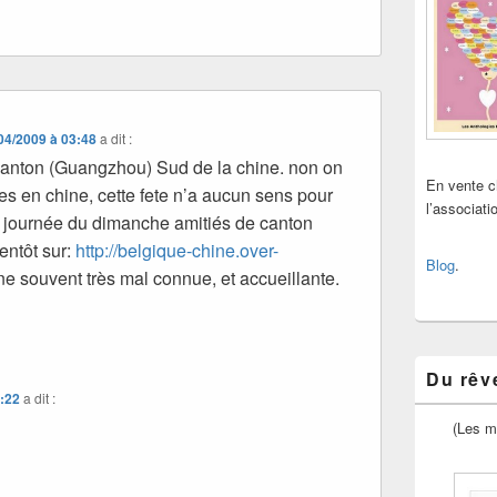
04/2009 à 03:48
a dit :
canton (Guangzhou) Sud de la chine. non on
En vente 
es en chine, cette fete n’a aucun sens pour
l’associat
 journée du dimanche amitiés de canton
entôt sur:
http://belgique-chine.over-
Blog
.
e souvent très mal connue, et accueillante.
Du rêve
1:22
a dit :
(Les m