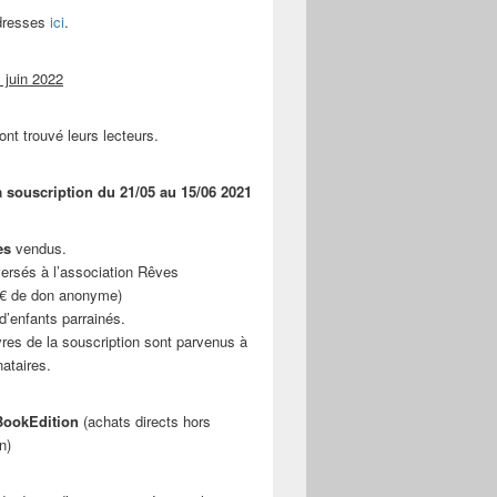
adresses
ici
.
 juin 2022
ont trouvé leurs lecteurs.
a souscription du 21/05 au 15/06 2021
es
vendus.
ersés à l’association Rêves
 € de don anonyme)
d’enfants parrainés.
vres de la souscription sont parvenus à
nataires.
ookEdition
(achats directs hors
n)