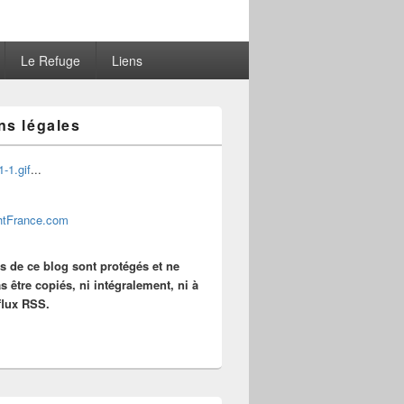
Le Refuge
Liens
ns légales
...
es de ce blog sont protégés et ne
s être copiés, ni intégralement, ni à
 flux RSS.