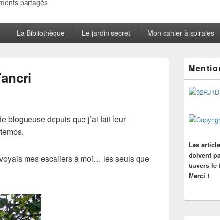
oments partagés
La Bibliothèque
Le jardin secret
Mon cahier à spirales
Zone
Mentio
principale
Fancri
de
widget
pour
la
barre
 de blogueuse depuis que j’ai fait leur
latérale
gtemps.
Les articl
doivent pa
envoyais mes escaliers à moi… les seuls que
travers le
Merci !