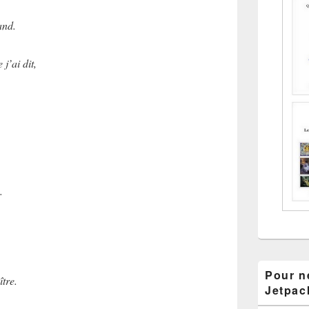
and.
j’ai dit,
.
Pour ne
ître.
Jetpac