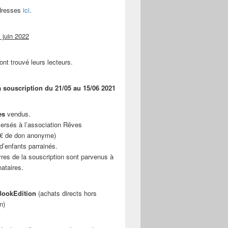
adresses
ici
.
 juin 2022
ont trouvé leurs lecteurs.
a souscription du 21/05 au 15/06 2021
es
vendus.
ersés à l’association Rêves
 € de don anonyme)
d’enfants parrainés.
vres de la souscription sont parvenus à
nataires.
ookEdition
(achats directs hors
n)