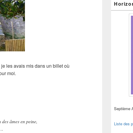
Horizo
 je les avais mis dans un billet où
pour moi.
Septième 
 a des âmes en peine,
Liste des p
t…