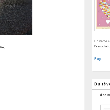
En vente 
l’associat
nul,
Blog
.
Du rêve
(Les m