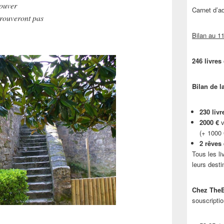
rouver
Carnet d’
trouveront pas
Bilan au 11
246 livres
Bilan de l
230 livr
2000 €
v
(+ 1000
2 rêves
Tous les li
leurs desti
Chez TheB
souscriptio