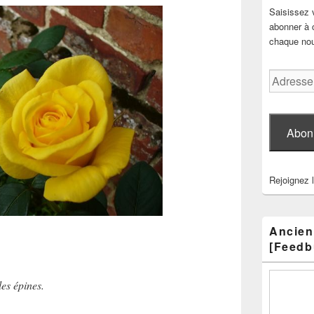
Saisissez 
abonner à c
chaque nouv
Adresse
e-
mail
Abon
Rejoignez 
Ancien
[Feedb
les épines.