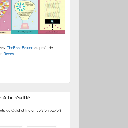
chez
TheBookEdition
au profit de
ion
Rêves
 à la réalité
ots de Quichottine en version papier)