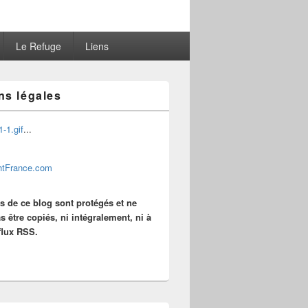
Le Refuge
Liens
ns légales
...
es de ce blog sont protégés et ne
s être copiés, ni intégralement, ni à
 flux RSS.