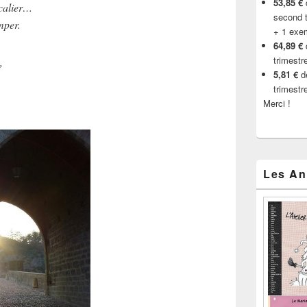
53,85 €
d
scalier…
second t
mper.
+ 1 exe
64,89 €
trimestr
,
5,81 €
de
trimestr
Merci !
Les An