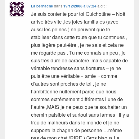
La bernache
dans
19/12/2008 à 07:24
a dit :
Je suis contente pour toi Quichottine – Noël
arrive très vite ,les joies familiales (avec
aussi les peines ) ne peuvent que te
stabiliser dans cette route que tu continues ,
plus lègère peut-être , je ne sais et cela ne
me regarde pas . Tu me connais un peu , je
suis très dure de caractère ,mais capable de
véritable tendresse sans fioritures – je ne
puis être une véritable « amie » comme
d’autres sont proches de toi , je ne
l’ambitionne nullement parce que nous
sommes extrêmement différentes l’une de
l’autre ,MAIS je ne peux que te souhaiter un
chemin paisible et surtout sans larmes ! Il y a
trop de malheurs dans le monde et je ne
supporte la chagrin de personne …même
pas de mon chat (RIRE ) Gros bisous La