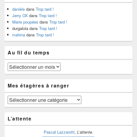
danièle
dans
Trop tard !
Jerry OX
dans
Trop tard !
Marie poupées
dans
Trop tard !
durgalola
dans
Trop tard !
mahina
dans
Trop tard !
Au fil du temps
Au
fil
du
temps
Mes étagères à ranger
Mes
étagères
à
ranger
L’attente
Pascal Lazzarotti
,
L'attente
.