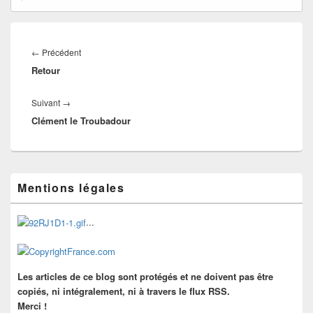
Navigation
de
Article
←
Précédent
l’article
Retour
précédent :
Article
Suivant
→
Clément le Troubadour
suivant :
Zone
Mentions légales
principale
de
widget
...
pour
la
barre
latérale
Les articles de ce blog sont protégés et ne doivent pas être
copiés, ni intégralement, ni à travers le flux RSS.
Merci !