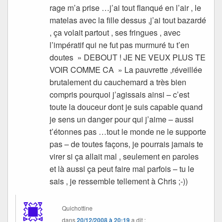
rage m’a prise …j’ai tout flanqué en l’air , le
matelas avec la fille dessus ,j’ai tout bazardé
, ça volait partout , ses fringues , avec
l’impératif qui ne fut pas murmuré tu t’en
doutes » DEBOUT ! JE NE VEUX PLUS TE
VOIR COMME CA » La pauvrette ,réveillée
brutalement du cauchemard a très bien
compris pourquoi j’agissais ainsi – c’est
toute la douceur dont je suis capable quand
je sens un danger pour qui j’aime – aussi
t’étonnes pas …tout le monde ne le supporte
pas – de toutes façons, je pourrais jamais te
virer si ça allait mal , seulement en paroles
et là aussi ça peut faire mal parfois – tu le
sais , je ressemble tellement à Chris ;-))
Quichottine
dans
20/12/2008 à 20:19
a dit :