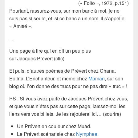
(« Folio », 1972, p.151)
Pourtant, rassurez-vous, sur mon banc à moi, je ne
suis pas si seule, et, si ce banc a un nom, il s’appelle
« Amitié ».
…
Une page à lire qui en dit un peu plus
sur Jacques Prévert (clic)
Et puis, d’autres poèmes de Prévert chez Chana,
Eolina, L’Enchanteur, et même chez
Maman
, sur son
blog où l’on donne des trucs pour ne pas dire « truc » !
PS : Si vous avez parlé de Jacques Prévert chez vous,
et que vous n’êtes pas sur cette page, laissez-moi les
liens vers vos billets. Je les rajouterai ici… (sourire)
Un Prévert en couleur chez Muad.
Le Prévert scénariste chez
Nymphea
.