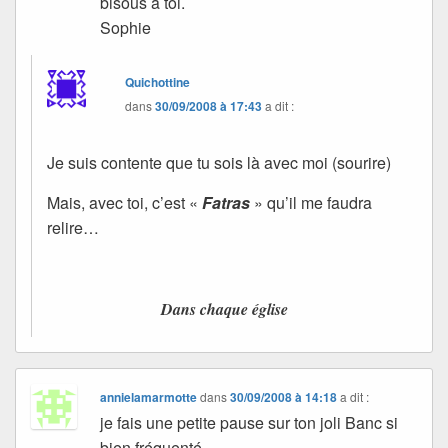
bisous à toi.
Sophie
Quichottine
dans
30/09/2008 à 17:43
a dit :
Je suis contente que tu sois là avec moi (sourire)
Mais, avec toi, c’est «
Fatras
» qu’il me faudra
relire…
Dans chaque église
annielamarmotte
dans
30/09/2008 à 14:18
a dit :
je fais une petite pause sur ton joli Banc si
bien fréquenté….