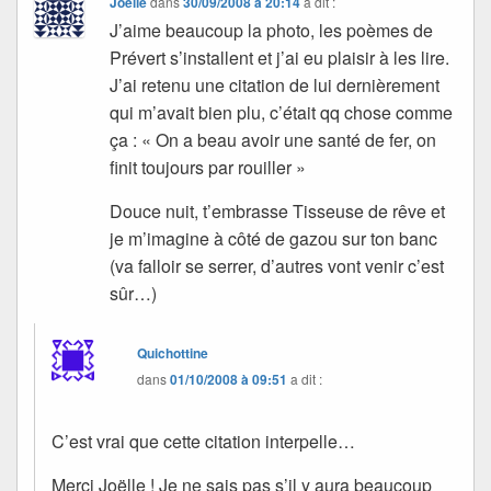
Joëlle
dans
30/09/2008 à 20:14
a dit :
J’aime beaucoup la photo, les poèmes de
Prévert s’installent et j’ai eu plaisir à les lire.
J’ai retenu une citation de lui dernièrement
qui m’avait bien plu, c’était qq chose comme
ça : « On a beau avoir une santé de fer, on
finit toujours par rouiller »
Douce nuit, t’embrasse Tisseuse de rêve et
je m’imagine à côté de gazou sur ton banc
(va falloir se serrer, d’autres vont venir c’est
sûr…)
Quichottine
dans
01/10/2008 à 09:51
a dit :
C’est vrai que cette citation interpelle…
Merci Joëlle ! Je ne sais pas s’il y aura beaucoup