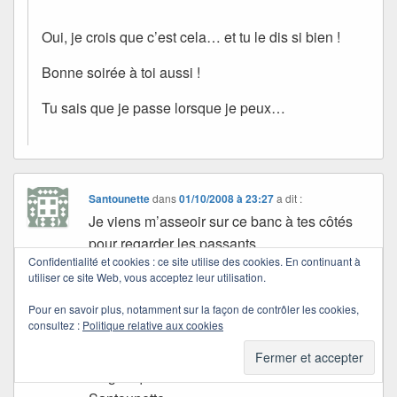
Oui, je crois que c’est cela… et tu le dis si bien !
Bonne soirée à toi aussi !
Tu sais que je passe lorsque je peux…
Santounette
dans
01/10/2008 à 23:27
a dit :
Je viens m’asseoir sur ce banc à tes côtés
pour regarder les passants.
Confidentialité et cookies : ce site utilise des cookies. En continuant à
Ce livre est également dans ma
utiliser ce site Web, vous acceptez leur utilisation.
bibliothèque, c’est un incontournable pour
moi.
Pour en savoir plus, notamment sur la façon de contrôler les cookies,
consultez :
Politique relative aux cookies
En venant chez toi, j’aime lire les
commentaires, et je viens de voir un
magnifique tableau.