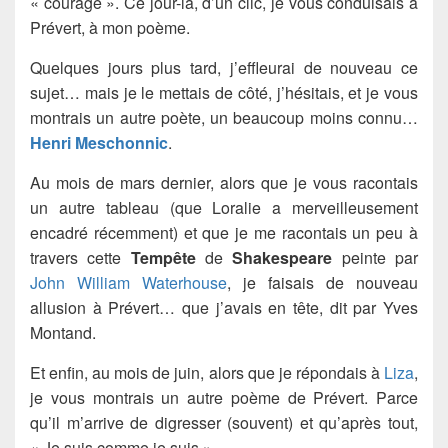
« courage ». Ce jour-là, d’un clic, je vous conduisais à
Prévert, à mon poème.
Quelques jours plus tard, j’effleurai de nouveau ce
sujet… mais je le mettais de côté, j’hésitais, et je vous
montrais un autre poète, un beaucoup moins connu…
Henri Meschonnic
.
Au mois de mars dernier, alors que je vous racontais
un autre tableau (que Loralie a merveilleusement
encadré récemment) et que je me racontais un peu à
travers cette
Tempête
de
Shakespeare
peinte par
John William Waterhouse
, je faisais de nouveau
allusion à Prévert… que j’avais en tête, dit par Yves
Montand.
Et enfin, au mois de juin, alors que je répondais à
Liza
,
je vous montrais un autre poème de Prévert. Parce
qu’il m’arrive de digresser (souvent) et qu’après tout,
« Je suis comme je suis »….