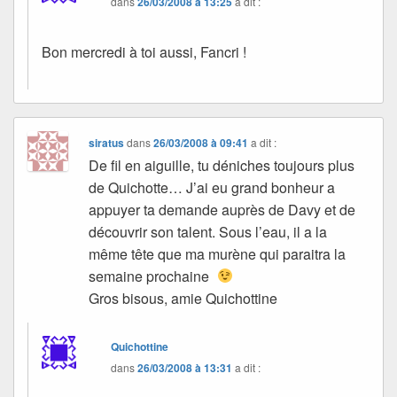
dans
26/03/2008 à 13:25
a dit :
Bon mercredi à toi aussi, Fancri !
siratus
dans
26/03/2008 à 09:41
a dit :
De fil en aiguille, tu déniches toujours plus
de Quichotte… J’ai eu grand bonheur a
appuyer ta demande auprès de Davy et de
découvrir son talent. Sous l’eau, il a la
même tête que ma murène qui paraitra la
semaine prochaine
Gros bisous, amie Quichottine
Quichottine
dans
26/03/2008 à 13:31
a dit :