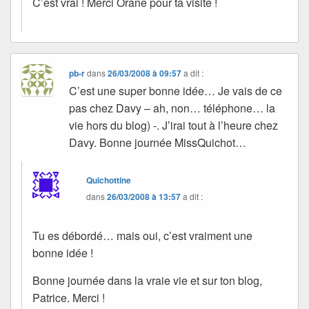
C’est vrai ! Merci Orane pour ta visite !
pb-r
dans
26/03/2008 à 09:57
a dit :
C’est une super bonne idée… Je vais de ce
pas chez Davy – ah, non… téléphone… la
vie hors du blog) -. J’irai tout à l’heure chez
Davy. Bonne journée MissQuichot…
Quichottine
dans
26/03/2008 à 13:57
a dit :
Tu es débordé… mais oui, c’est vraiment une
bonne idée !
Bonne journée dans la vraie vie et sur ton blog,
Patrice. Merci !