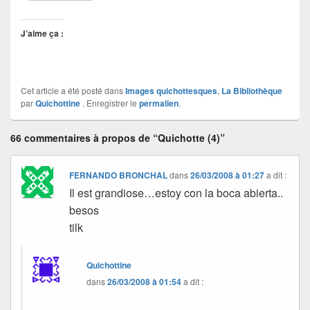
J’aime ça :
Cet article a été posté dans
Images quichottesques
,
La Bibliothèque
par
Quichottine
. Enregistrer le
permalien
.
66 commentaires à propos de “Quichotte (4)”
FERNANDO BRONCHAL
dans
26/03/2008 à 01:27
a dit :
Il est grandiose…estoy con la boca abierta..
besos
tilk
Quichottine
dans
26/03/2008 à 01:54
a dit :