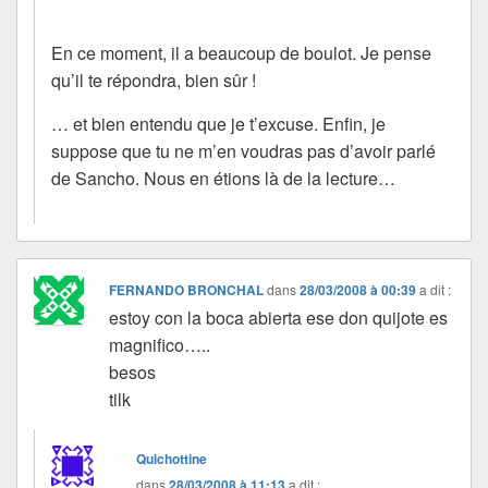
En ce moment, il a beaucoup de boulot. Je pense
qu’il te répondra, bien sûr !
… et bien entendu que je t’excuse. Enfin, je
suppose que tu ne m’en voudras pas d’avoir parlé
de Sancho. Nous en étions là de la lecture…
FERNANDO BRONCHAL
dans
28/03/2008 à 00:39
a dit :
estoy con la boca abierta ese don quijote es
magnifico…..
besos
tilk
Quichottine
dans
28/03/2008 à 11:13
a dit :