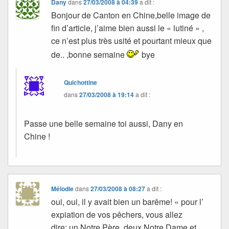
Dany
dans
27/03/2008 à 04:39
a dit :
Bonjour de Canton en Chine,belle image de
fin d’article, j’aime bien aussi le « lutiné » ,
ce n’est plus très usité et pourtant mieux que
de.. ,bonne semaine
bye
Quichottine
dans
27/03/2008 à 19:14
a dit :
Passe une belle semaine toi aussi, Dany en
Chine !
Mélodie
dans
27/03/2008 à 08:27
a dit :
oui, oui, il y avait bien un barême! « pour l’
expiation de vos pêchers, vous allez
dire: un Notre Père, deux Notre Dame et