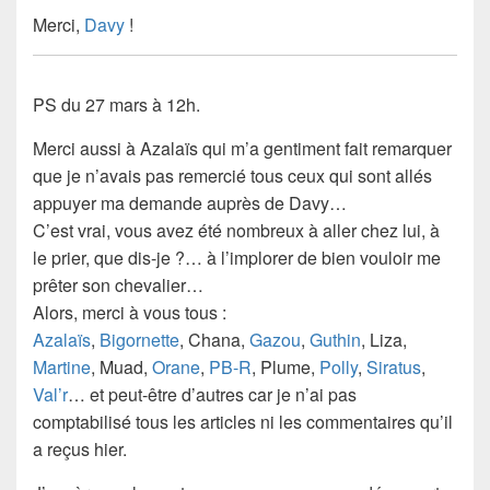
Merci,
Davy
!
PS du 27 mars à 12h.
Merci aussi à
Azalaïs
qui m’a gentiment fait remarquer
que je n’avais pas remercié tous ceux qui sont allés
appuyer ma demande auprès de Davy…
C’est vrai, vous avez été nombreux à aller chez lui, à
le prier, que dis-je ?… à l’implorer de bien vouloir me
prêter son chevalier…
Alors, merci à vous tous :
Azalaïs
,
Bigornette
, Chana,
Gazou
,
Guthin
, Liza,
Martine
, Muad,
Orane
,
PB-R
, Plume,
Polly
,
Siratus
,
Val’r
… et peut-être d’autres car je n’ai pas
comptabilisé tous les articles ni les commentaires qu’il
a reçus hier.