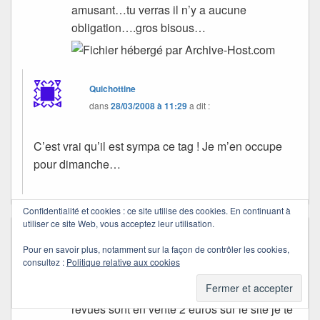
amusant…tu verras il n’y a aucune
obligation….gros bisous…
Quichottine
dans
28/03/2008 à 11:29
a dit :
C’est vrai qu’il est sympa ce tag ! Je m’en occupe
pour dimanche…
Confidentialité et cookies : ce site utilise des cookies. En continuant à
utiliser ce site Web, vous acceptez leur utilisation.
le bigorneau
dans
28/03/2008 à 10:40
a dit :
Pour en savoir plus, notamment sur la façon de contrôler les cookies,
Connais-tu la revue trimestrielle de la
consultez :
Politique relative aux cookies
fondation Brel…mon mari en a un n° qui te
plairait…je vais t’en scanner un bout…les
revues sont en vente 2 euros sur le site je te