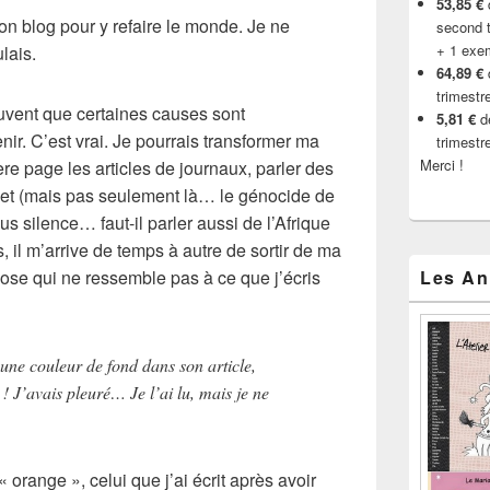
53,85 €
d
mon blog pour y refaire le monde. Je ne
second t
+ 1 exe
lais.
64,89 €
trimestr
trouvent que certaines causes sont
5,81 €
de
enir. C’est vrai. Je pourrais transformer ma
trimestr
Merci !
re page les articles de journaux, parler des
et
(mais pas seulement là… le génocide de
s silence… faut-il parler aussi de l’
Afrique
is, il m’arrive de temps à autre de sortir de ma
ose qui ne ressemble pas à ce que j’écris
Les An
une couleur de fond dans son article,
 ! J’avais pleuré… Je l’ai lu, mais je ne
« orange », celui que j’ai écrit après avoir