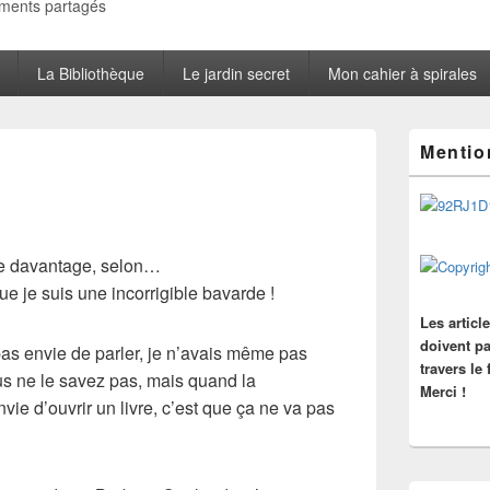
oments partagés
La Bibliothèque
Le jardin secret
Mon cahier à spirales
Zone
Mentio
principale
de
widget
pour
la
barre
re davantage, selon…
latérale
ue je suis une incorrigible bavarde !
Les articl
doivent pa
 pas envie de parler, je n’avais même pas
travers le
ous ne le savez pas, mais quand la
Merci !
ie d’ouvrir un livre, c’est que ça ne va pas