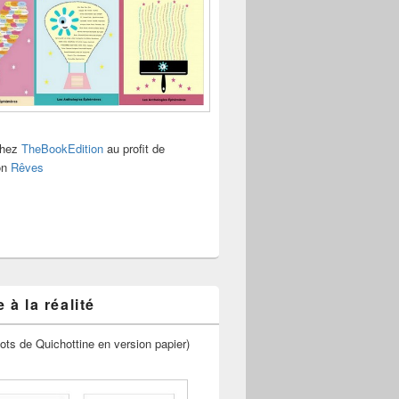
chez
TheBookEdition
au profit de
ion
Rêves
 à la réalité
ots de Quichottine en version papier)