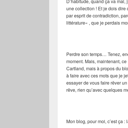
D’habitude, quand ça va mal, 
une collection ! Et je dois dir
par esprit de contradiction, pa
littérature
« , que je perdais mo
Perdre son temps… Tenez, enc
moment. Mais, maintenant, ce 
Cartland
, mais à propos du bl
à faire avec ces mots que je jet
essayer de vous faire rêver u
rêve, rien qu’avec quelques m
Mon blog, pour moi, c’est ça : 