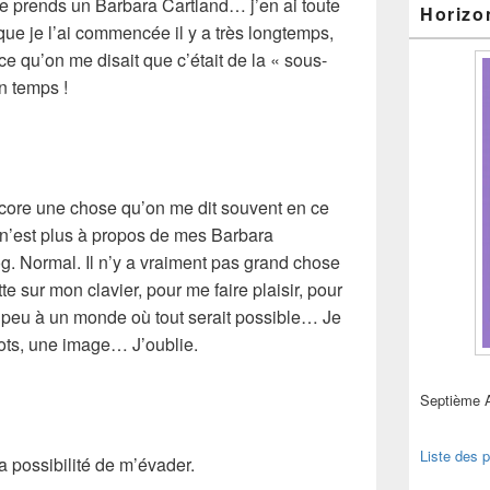
je prends un
Barbara Cartland
… j’en ai toute
Horizo
e que je l’ai commencée il y a très longtemps,
rce qu’on me disait que c’était de la «
sous-
n temps !
ore une chose qu’on me dit souvent en ce
n’est plus à propos de mes
Barbara
og. Normal. Il n’y a vraiment pas grand chose
te sur mon clavier, pour me faire plaisir, pour
n peu à un monde où tout serait possible… Je
ots, une image… J’oublie.
Septième 
Liste des p
la possibilité de m’évader.