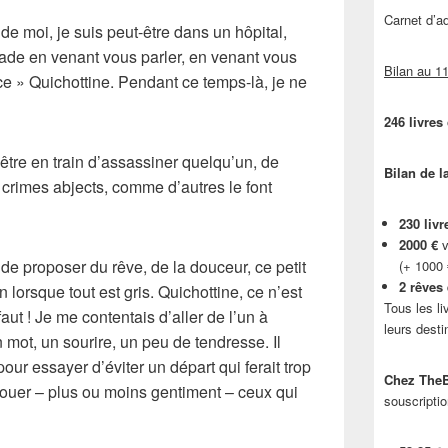
Carnet d’
de moi, je suis peut-être dans un hôpital,
ade en venant vous parler, en venant vous
Bilan au 11
ce
» Quichottine. Pendant ce temps-là, je ne
246 livres
 être en train d’assassiner quelqu’un, de
Bilan de l
s
crimes abjects
, comme d’autres le font
230 livr
2000 €
v
 de proposer du rêve, de la douceur, ce petit
(+ 1000
2 rêves
en lorsque tout est gris.
Quichottine
, ce n’est
Tous les li
faut ! Je me contentais d’aller de l’un à
leurs desti
n mot, un sourire, un peu de
tendresse
. Il
pour essayer d’éviter un départ qui ferait trop
Chez TheB
ecouer – plus ou moins gentiment – ceux qui
souscriptio