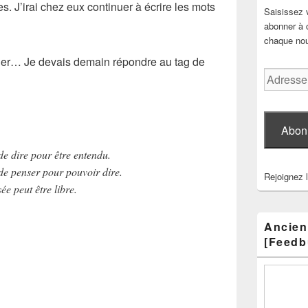
s. J’irai chez eux continuer à écrire les mots
Saisissez 
abonner à c
chaque nouv
lier… Je devais demain répondre au tag de
Adresse
e-
mail
Abon
 de dire pour être entendu.
t de penser pour pouvoir dire.
Rejoignez 
ée peut être libre.
Ancien
[Feedb