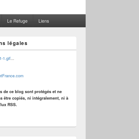
Le Refuge
Liens
ns légales
...
es de ce blog sont protégés et ne
s être copiés, ni intégralement, ni à
 flux RSS.