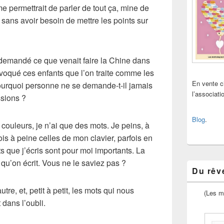
e permettrait de parler de tout ça, mine de
, sans avoir besoin de mettre les points sur
 demandé ce que venait faire la
Chine
dans
évoqué ces enfants que l’on traite comme les
En vente 
urquoi personne ne se demande-t-il jamais
l’associat
ssions ?
Blog
.
e couleurs,
je n’ai que des mots
. Je peins, à
fois à peine celles de mon clavier, parfois en
s que j’écris sont pour moi importants. La
u’on écrit. Vous ne le saviez pas ?
Du rêve
autre
, et, petit à petit, les mots qui nous
(Les m
dans l’oubli.