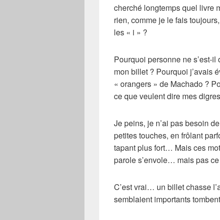
cherché longtemps quel livre m
rien, comme je le fais toujours
les « i » ?
Pourquoi personne ne s’est-il
mon billet ? Pourquoi j’avais 
« orangers » de
Machado
? Po
ce que veulent dire mes digre
Je peins, je n’ai pas besoin d
petites touches, en frôlant par
tapant plus fort… Mais ces mot
parole s’envole… mais pas ce q
C’est vrai…
un billet chasse l’
semblaient importants tombent 