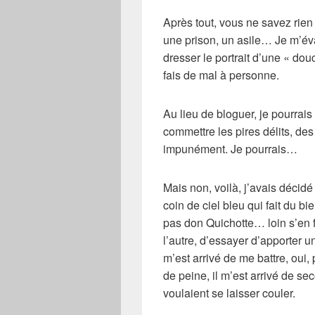
Après tout, vous ne savez rien 
une prison, un asile… Je m’év
dresser le portrait d’une «
dou
fais de mal à personne.
Au lieu de bloguer, je pourrais
commettre les pires délits, de
impunément. Je pourrais…
Mais non, voilà, j’avais décidé
coin de ciel bleu qui fait du bi
pas
don Quichotte
… loin s’en 
l’autre, d’essayer d’apporter u
m’est arrivé de me battre, oui, 
de peine, il m’est arrivé de s
voulaient se laisser couler.