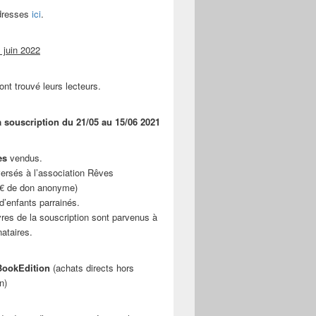
adresses
ici
.
 juin 2022
ont trouvé leurs lecteurs.
a souscription du 21/05 au 15/06 2021
es
vendus.
ersés à l’association Rêves
 € de don anonyme)
d’enfants parrainés.
vres de la souscription sont parvenus à
nataires.
ookEdition
(achats directs hors
n)