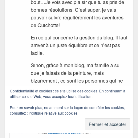
bout…Je vois avec plaisir que tu as pris de
bonnes résolutions. C’est super, je vais
pouvoir suivre régulièrement les aventures
de Quichotte!
En ce qui concerne la gestion du blog, il faut
arriver à un juste équilibre et ce n’est pas
facile.
Sinon, grâce à mon blog, ma famille a su
que je faisais de la peinture, mais
bizarrement , ce sont les personnes qui ne
laissent jamais de com…
Confidentialité et cookies : ce site utilise des cookies. En continuant à
utiliser ce site Web, vous acceptez leur utilisation.
Pour terminer,à présent, j’aurais du mal à
Pour en savoir plus, notamment sur la façon de contrôler les cookies,
me passer de mes blogopotes…
consultez :
Politique relative aux cookies
Quichottine
dans
05/03/2008 à 22:43
a dit :