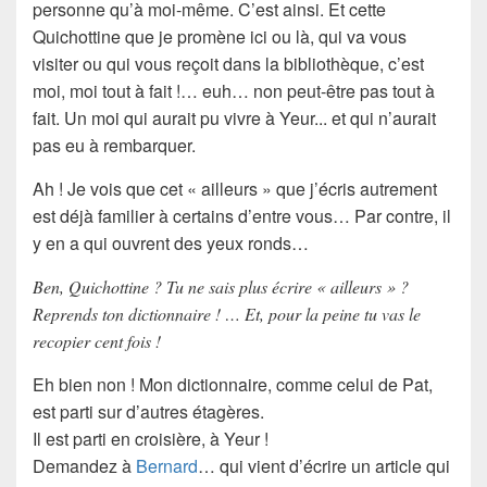
personne qu’à moi-même. C’est ainsi. Et cette
Quichottine que je promène ici ou là, qui va vous
visiter ou qui vous reçoit dans la bibliothèque, c’est
moi, moi tout à fait !… euh… non peut-être pas tout à
fait. Un moi qui aurait pu vivre à
Yeur.
.. et qui n’aurait
pas eu à rembarquer.
Ah ! Je vois que cet «
ailleurs
» que j’écris autrement
est déjà familier à certains d’entre vous… Par contre, il
y en a qui ouvrent des yeux ronds…
Ben, Quichottine ? Tu ne sais plus écrire « ailleurs » ?
Reprends ton dictionnaire ! … Et, pour la peine tu vas le
recopier cent fois !
Eh bien non ! Mon
dictionnaire
, comme celui de Pat,
est parti sur d’autres étagères.
Il est parti en croisière, à
Yeur
!
Demandez à
Bernard
… qui vient d’écrire un article qui