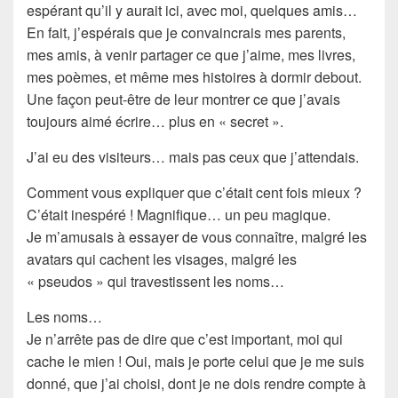
espérant qu’il y aurait ici, avec moi, quelques amis…
En fait, j’espérais que je convaincrais mes parents,
mes amis, à venir partager ce que j’aime, mes livres,
mes poèmes, et même mes
histoires à dormir debout
.
Une façon peut-être de leur montrer ce que j’avais
toujours aimé écrire… plus en « secret ».
J’ai eu des
visiteurs
… mais pas ceux que j’attendais.
Comment vous expliquer que c’était
cent fois mieux
?
C’était inespéré ! Magnifique… un peu magique.
Je m’amusais à essayer de vous connaître, malgré les
avatars
qui cachent les visages, malgré les
«
pseudos
» qui travestissent les noms…
Les
noms
…
Je n’arrête pas de dire que c’est
important
, moi qui
cache le mien ! Oui, mais je porte celui que je me suis
donné, que j’ai choisi, dont je ne dois rendre compte à