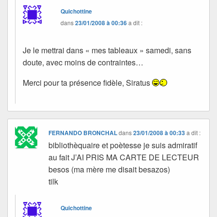
Quichottine
dans
23/01/2008 à 00:36
a dit :
Je le mettrai dans « mes tableaux » samedi, sans
doute, avec moins de contraintes…
Merci pour ta présence fidèle, Siratus
FERNANDO BRONCHAL
dans
23/01/2008 à 00:33
a dit :
bibliothèquaire et poètesse je suis admiratif
au fait J’AI PRIS MA CARTE DE LECTEUR
besos (ma mère me disait besazos)
tilk
Quichottine