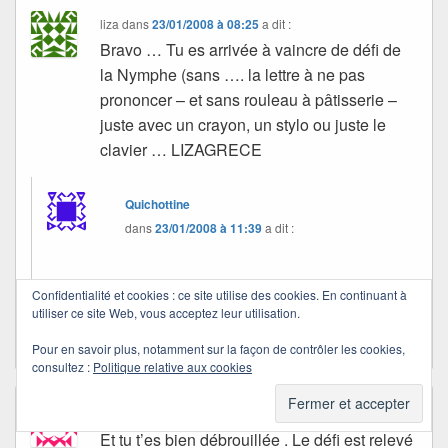
liza
dans
23/01/2008 à 08:25
a dit :
Bravo … Tu es arrivée à vaincre de défi de
la Nymphe (sans …. la lettre à ne pas
prononcer – et sans rouleau à pâtisserie –
juste avec un crayon, un stylo ou juste le
clavier … LIZAGRECE
Quichottine
dans
23/01/2008 à 11:39
a dit :
Juste le clavier, Liza, parce que je deviens
Confidentialité et cookies : ce site utilise des cookies. En continuant à
paresseuse ! Merci…
utiliser ce site Web, vous acceptez leur utilisation.
Pour en savoir plus, notamment sur la façon de contrôler les cookies,
consultez :
Politique relative aux cookies
loralie
dans
23/01/2008 à 10:08
a dit :
Et tu t’es bien débrouillée . Le défi est relevé