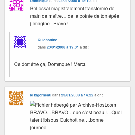
Dominique
dans
23/01/2008 à 12:10
a dit :
Bel essai magistralement transformé de
main de maître… de la pointe de ton épée
j’imagine. Bravo !
Quichottine
dans
23/01/2008 à 19:31
a dit :
Ce doit être ça, Dominque ! Merci.
le bigorneau
dans
23/01/2008 à 14:22
a dit :
BRAVO…BRAVO…que c’est beau !…Quel
talent !bisous Quichottine….bonne
journée…