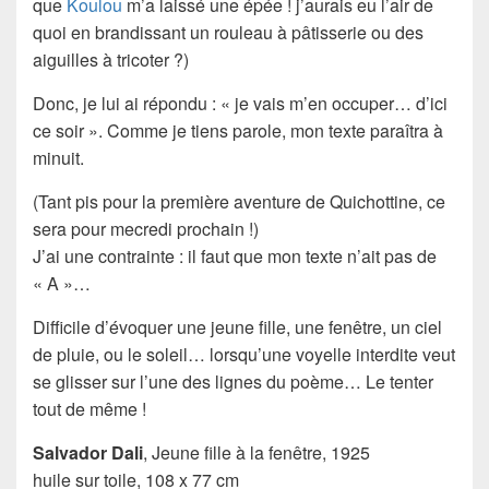
que
Koulou
m’a laissé une épée ! j’aurais eu l’air de
quoi en brandissant un rouleau à pâtisserie ou des
aiguilles à tricoter ?)
Donc, je lui ai répondu : « je vais m’en occuper… d’ici
ce soir ». Comme je tiens parole, mon texte paraîtra à
minuit.
(Tant pis pour la première aventure de Quichottine, ce
sera pour mecredi prochain !)
J’ai une contrainte : il faut que mon texte n’ait pas de
« A »…
Difficile d’évoquer une jeune fille, une fenêtre, un ciel
de pluie, ou le soleil… lorsqu’une voyelle interdite veut
se glisser sur l’une des lignes du poème… Le tenter
tout de même !
Salvador Dali
,
Jeune fille à la fenêtre
, 1925
huile sur toile, 108 x 77 cm