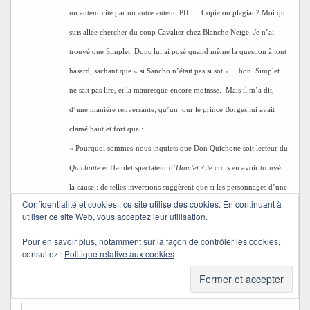
un auteur cité par un autre auteur. Pfff… Copie ou plagiat ? Moi qui
suis allée chercher du coup Cavalier chez Blanche Neige. Je n’ai
trouvé que Simplet. Donc lui ai posé quand même la question à tout
hasard, sachant que « si Sancho n’était pas si sot »… bon. Simplet
ne sait pas lire, et la mauresque encore moinsse.
Mais il m’a dit,
d’une manière renversante, qu’un jour le prince Borges lui avait
clamé haut et fort que :
« Pourquoi sommes-nous inquiets que Don Quichotte soit lecteur du
Quichotte
et Hamlet spectateur d’
Hamlet
? Je crois en avoir trouvé
la cause : de telles inversions suggèrent que si les personnages d’une
Confidentialité et cookies : ce site utilise des cookies. En continuant à
fiction peuvent être lecteurs ou spectateurs, nous, leurs lecteurs ou
utiliser ce site Web, vous acceptez leur utilisation.
leurs spectateurs, nous pouvons être des personnages fictifs. »
Pour en savoir plus, notamment sur la façon de contrôler les cookies,
Personnages fictifs… personnages fictifs… pourquoi pas des
consultez :
Politique relative aux cookies
pseudos aussi ? Moi, ‘ça continue je rends mon tablier. Pfff…
Margot Bigouden, assistante