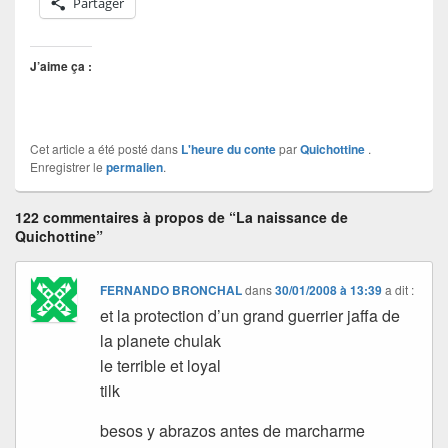
Partager
J’aime ça :
Cet article a été posté dans
L'heure du conte
par
Quichottine
.
Enregistrer le
permalien
.
122 commentaires à propos de “La naissance de
Quichottine”
FERNANDO BRONCHAL
dans
30/01/2008 à 13:39
a dit :
et la protection d’un grand guerrier jaffa de
la planete chulak
le terrible et loyal
tilk
besos y abrazos antes de marcharme