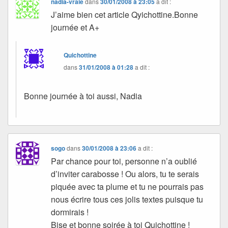
nadia-vraie
dans
30/01/2008 à 23:05
a dit :
J’aime bien cet article Qyichottine.Bonne
journée et A+
Quichottine
dans
31/01/2008 à 01:28
a dit :
Bonne journée à toi aussi, Nadia
sogo
dans
30/01/2008 à 23:06
a dit :
Par chance pour toi, personne n’a oublié
d’inviter carabosse ! Ou alors, tu te serais
piquée avec ta plume et tu ne pourrais pas
nous écrire tous ces jolis textes puisque tu
dormirais !
Bise et bonne soirée à toi Quichottine !