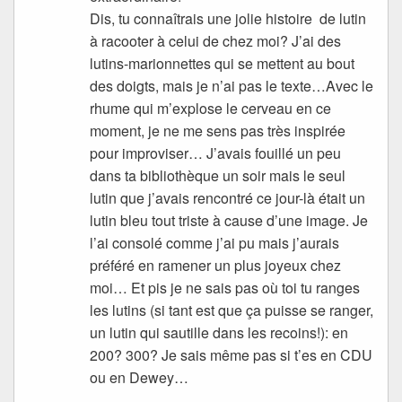
Dis, tu connaîtrais une jolie histoire de lutin
à racooter à celui de chez moi? J’ai des
lutins-marionnettes qui se mettent au bout
des doigts, mais je n’ai pas le texte…Avec le
rhume qui m’explose le cerveau en ce
moment, je ne me sens pas très inspirée
pour improviser… J’avais fouillé un peu
dans ta bibliothèque un soir mais le seul
lutin que j’avais rencontré ce jour-là était un
lutin bleu tout triste à cause d’une image. Je
l’ai consolé comme j’ai pu mais j’aurais
préféré en ramener un plus joyeux chez
moi… Et pis je ne sais pas où toi tu ranges
les lutins (si tant est que ça puisse se ranger,
un lutin qui sautille dans les recoins!): en
200? 300? Je sais même pas si t’es en CDU
ou en Dewey…