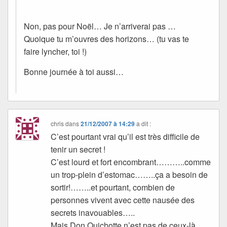
Non, pas pour Noël… Je n’arriverai pas …
Quoique tu m’ouvres des horizons… (tu vas te
faire lyncher, toi !)
Bonne journée à toi aussi…
chris
dans
21/12/2007 à 14:29
a dit :
C’est pourtant vrai qu’il est très difficile de
tenir un secret !
C’est lourd et fort encombrant………..comme
un trop-plein d’estomac……..ça a besoin de
sortir!……..et pourtant, combien de
personnes vivent avec cette nausée des
secrets inavouables…..
Mais Don Quichotte n’est pas de ceux-là,