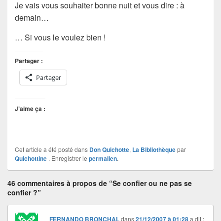
Je vais vous souhaiter bonne nuit et vous dire : à
demain…
… Si vous le voulez bien !
Partager :
Partager
J’aime ça :
Cet article a été posté dans
Don Quichotte
,
La Bibliothèque
par
Quichottine
. Enregistrer le
permalien
.
46 commentaires à propos de “Se confier ou ne pas se
confier ?”
FERNANDO BRONCHAL
dans
21/12/2007 à 01:28
a dit :