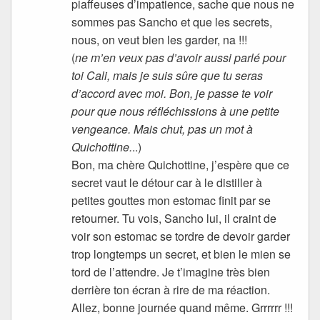
piaffeuses d’impatience, sache que nous ne
sommes pas Sancho et que les secrets,
nous, on veut bien les garder, na !!!
(
ne m’en veux pas d’avoir aussi parlé pour
toi Cali, mais je suis sûre que tu seras
d’accord avec moi. Bon, je passe te voir
pour que nous réfléchissions à une petite
vengeance. Mais chut, pas un mot à
Quichottine.
..)
Bon, ma chère Quichottine, j’espère que ce
secret vaut le détour car à le distiller à
petites gouttes mon estomac finit par se
retourner. Tu vois, Sancho lui, il craint de
voir son estomac se tordre de devoir garder
trop longtemps un secret, et bien le mien se
tord de l’attendre. Je t’imagine très bien
derrière ton écran à rire de ma réaction.
Allez, bonne journée quand même. Grrrrrr !!!