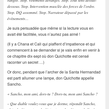
rangée. Stop. Vêtements dérangés. Stop. Tout sens dessus-
dessous. Stop. Intervention musclée des forces de l’ordre.
Stop. DQ assommé. Stop. Narrateur dépassé par les
événements…
Je suis persuadée que même si la
lecture
vous en
avait été facilitée, vous n’auriez pas aimé !
(Il y a Chana et Cali qui piaffent d’impatience et qui
commencent à se demander si je vais enfin en venir à
ce chapitre dix-sept où don Quichotte est censé
raconter un
secret
…)
Or donc, pendant que l’archer de la
Santa Hermandad
est parti allumer une lampe,
don Quichotte
appelle
Sancho
.
« Sancho, mon ami, dors-tu ? Dors-tu, mon ami Sancho ?
– Que diable voulez-vous que je dorme, répondit Sancho,