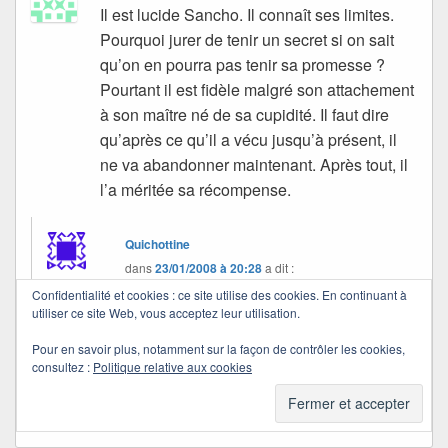
Il est lucide Sancho. Il connaît ses limites.
Pourquoi jurer de tenir un secret si on sait
qu’on en pourra pas tenir sa promesse ?
Pourtant il est fidèle malgré son attachement
à son maître né de sa cupidité. Il faut dire
qu’après ce qu’il a vécu jusqu’à présent, il
ne va abandonner maintenant. Après tout, il
l’a méritée sa récompense.
Quichottine
dans
23/01/2008 à 20:28
a dit :
Confidentialité et cookies : ce site utilise des cookies. En continuant à
utiliser ce site Web, vous acceptez leur utilisation.
Je suis d’accord avec toi, mais tout cela va bien
au-delà des simples mots échangés, je crois.
Pour en savoir plus, notamment sur la façon de contrôler les cookies,
consultez :
Politique relative aux cookies
Merci d’avoir été là aujourd’hui.