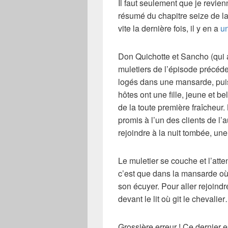
Il faut seulement que je revie
résumé du
chapitre seize
de la
vite la dernière fois, il y en a
u
Don Quichotte
et
Sancho
(qui 
muletiers
de l’épisode précéde
logés dans une mansarde, puisq
hôtes ont une fille, jeune et be
de la toute première fraîcheur.
promis à l’un des clients de l
rejoindre à la nuit tombée, une
Le muletier se couche et l’atten
c’est que dans la mansarde où 
son
écuyer
. Pour aller rejoind
devant le lit où git le chevalie
Grossière erreur ! Ce dernier