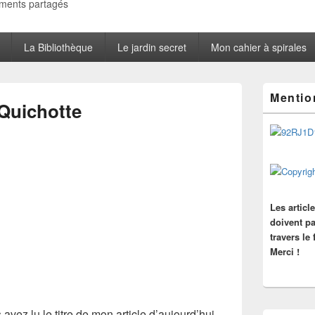
oments partagés
La Bibliothèque
Le jardin secret
Mon cahier à spirales
Zone
Mentio
principale
 Quichotte
de
widget
pour
la
barre
latérale
Les articl
doivent pa
travers le
Merci !
s avez lu le
titre
de mon article d’aujourd’hui.