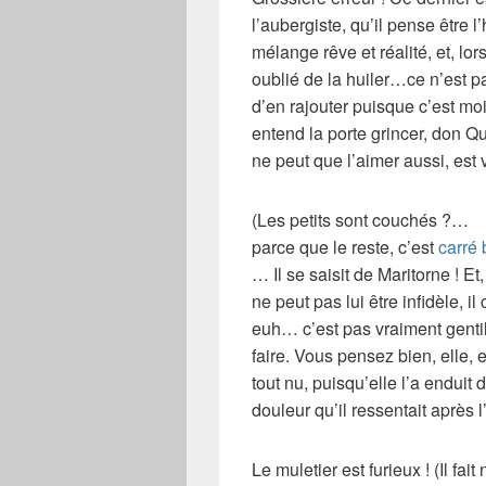
l’aubergiste
, qu’il pense être 
mélange rêve et réalité, et, lor
oublié de la huiler…ce n’est pa
d’en rajouter puisque c’est moi
entend la porte grincer,
don Qu
ne peut que l’aimer aussi, est v
(Les petits sont couchés ?…
parce que le reste, c’est
carré 
… Il se saisit de
Maritorne
! Et,
ne peut pas lui être infidèle, 
euh… c’est pas vraiment gentil
faire. Vous pensez bien, elle, e
tout nu, puisqu’elle l’a enduit
douleur qu’il ressentait après l
Le
muletier
est furieux ! (Il fai