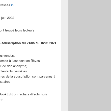
adresses
ici
.
 juin 2022
ont trouvé leurs lecteurs.
a souscription du 21/05 au 15/06 2021
es
vendus.
ersés à l’association Rêves
 € de don anonyme)
d’enfants parrainés.
vres de la souscription sont parvenus à
nataires.
ookEdition
(achats directs hors
n)