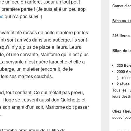
nne un peu en arrière…pour un tout petit
Carnet d’
 première partie ! (Je suis allé un peu trop
ne
qui n’a pas suivi !)
Bilan au 11
avaient été rossés de belle manière par les
246 livres
nt) sont arrivés dans une
auberge
. Ils sont
u’il n’y a plus de place ailleurs. Leurs
Bilan de l
lle, et une servante,
Maritorne
qui n’est plus
 La servante n’est guère farouche et elle a
230 livr
’auberge, un
muletier
(encore !), de le
2000 €
v
 fois ses maîtres couchés.
(+ 1000
2 rêves
Tous les li
d, tout confiant. Ce qui n’était pas prévu,
leurs desti
il loge se trouvent aussi
don Quichotte
et
re son amant d’un soir,
Maritorne
doit passer
Chez TheB
r…
souscriptio
 est tombé amoureux de
la fille de