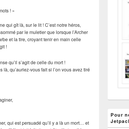
mots ! »
ne
qui gît là, sur le lit ! C’est notre héros,
ssommé par le muletier que lorsque l’Archer
rbe et la tire, croyant tenir en main celle
it !
nse qu’il s’agit de celle du mort !
 là, qu’auriez-vous fait si l’on vous avez tiré
aginer,
)
Pour ne
Jetpac
her
, qui est persuadé qu’il y a là un
mort
… et