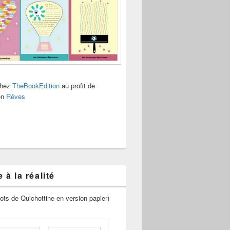
chez
TheBookEdition
au profit de
ion
Rêves
 à la réalité
ots de Quichottine en version papier)