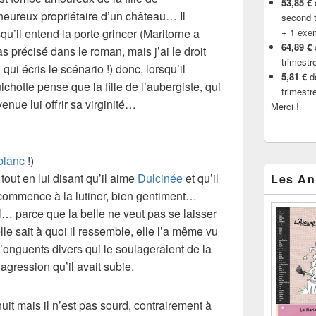
53,85 €
d
l’heureux propriétaire d’un
château
… Il
second t
squ’il entend la porte grincer (Maritorne a
+ 1 exe
64,89 €
s précisé dans le roman, mais j’ai le droit
trimestr
 qui écris le
scénario
!) donc, lorsqu’il
5,81 €
de
ichotte
pense que la fille de l’aubergiste, qui
trimestr
enue lui offrir sa virginité…
Merci !
blanc
!)
 tout en lui disant qu’il aime
Dulcinée
et qu’il
Les An
il commence à la lutiner, bien gentiment…
… parce que la belle ne veut pas se laisser
lle sait à quoi il ressemble, elle l’a même vu
 d’onguents divers qui le soulageraient de la
’agression qu’il avait subie.
t nuit mais il n’est pas sourd, contrairement à