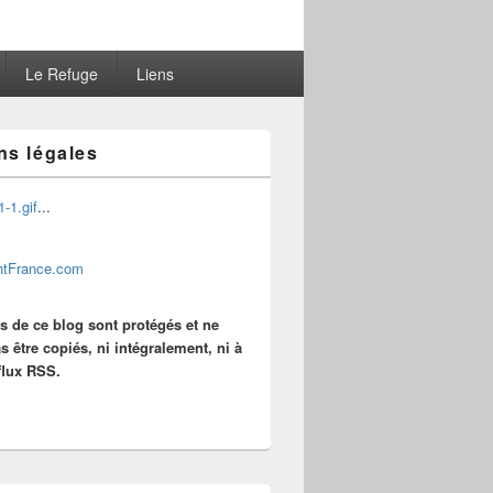
Le Refuge
Liens
ns légales
...
es de ce blog sont protégés et ne
s être copiés, ni intégralement, ni à
 flux RSS.