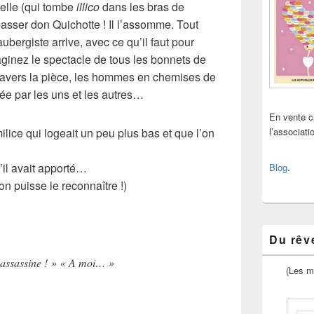
nzelle (qui tombe
illico
dans les bras de
abasser
don Quichotte
! Il l’assomme. Tout
aubergiste arrive, avec ce qu’il faut pour
ginez le spectacle de tous les bonnets de
 travers la pièce, les hommes en chemises de
 par les uns et les autres…
En vente 
ilice qui logeait un peu plus bas et que l’on
l’associat
’il avait apporté…
Blog
.
on puisse le reconnaître !)
Du rêve
’assassine ! » « A moi… »
(Les m