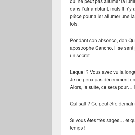
qui ne peut pas allumer la lumièr
dans l’air ambiant, mais il n’
pièce pour aller allumer une l
fois.
Pendant son absence,
don Qu
apostrophe
Sancho
. Il se sent
un secret.
Lequel ? Vous avez vu la
long
Je ne peux pas décemment en r
Alors, la suite, ce sera pour… l
Qui sait ? Ce peut être dema
Si vous êtes très sages… et q
temps !