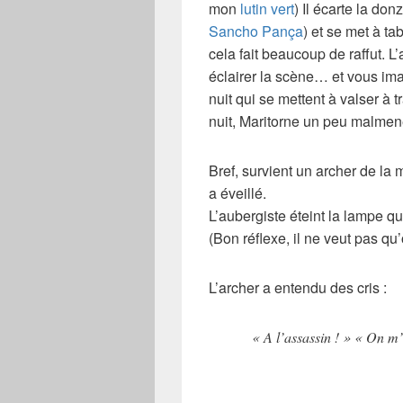
mon
lutin vert
) Il écarte la do
Sancho Pança
) et se met à t
cela fait beaucoup de raffut. L’
éclairer la scène… et vous ima
nuit qui se mettent à valser à
nuit,
Maritorne
un peu malmenée
Bref, survient un
archer
de la m
a éveillé.
L’aubergiste éteint la lampe qu
(Bon réflexe, il ne veut pas qu’
L’archer a entendu des cris :
« A l’assassin ! » « On m