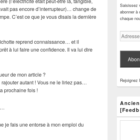
e (l’électricité était peut-être là, tangible,
Saisissez 
y avait pas encore d’interrupteur)… change de
abonner à c
ampe. C’est ce que je vous disais la dernière
chaque nouv
Adresse
e-
ichotte
reprend connaissance… et il
mail
 prêt à lui faire une confidence. Il va lui dire
Abon
ueur
de mon article ?
Rejoignez 
ajouter autant ! Vous ne le liriez pas…
a prochaine fois !
Ancien
in…
[Feedb
ue je fais une entorse à mon emploi du