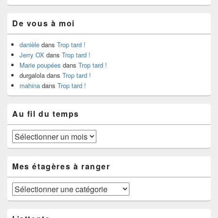
De vous à moi
danièle
dans
Trop tard !
Jerry OX
dans
Trop tard !
Marie poupées
dans
Trop tard !
durgalola
dans
Trop tard !
mahina
dans
Trop tard !
Au fil du temps
Au
fil
du
temps
Mes étagères à ranger
Mes
étagères
à
ranger