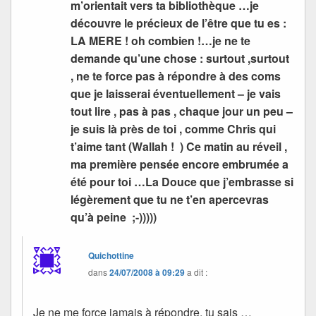
m’orientait vers ta bibliothèque …je
découvre le précieux de l’être que tu es :
LA MERE ! oh combien !…je ne te
demande qu’une chose : surtout ,surtout
, ne te force pas à répondre à des coms
que je laisserai éventuellement – je vais
tout lire , pas à pas , chaque jour un peu –
je suis là près de toi , comme Chris qui
t’aime tant (Wallah ! ) Ce matin au réveil ,
ma première pensée encore embrumée a
été pour toi …La Douce que j’embrasse si
légèrement que tu ne t’en apercevras
qu’à peine ;-)))))
Quichottine
dans
24/07/2008 à 09:29
a dit :
Je ne me force jamais à répondre, tu sais …