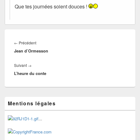
Que tes journées soient douces !
Navigation
de
Article
←
Précédent
l’article
Jean d’Ormesson
précédent :
Article
Suivant
→
L’heure du conte
suivant :
Zone
Mentions légales
principale
de
widget
...
pour
la
barre
latérale