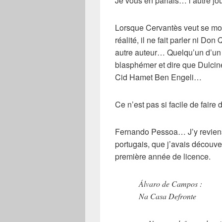
Je vous en parlais… l’autre jou
Lorsque
Cervantès
veut se m
réalité, il ne fait parler ni
Don Q
autre auteur… Quelqu’un d’un 
blasphémer et dire que
Dulcin
Cid Hamet Ben Engeli…
Ce n’est pas si facile de faire 
Fernando Pessoa
… J’y revien
portugais, que j’avais découver
première année de licence.
Álvaro de Campos :
Na Casa Defronte