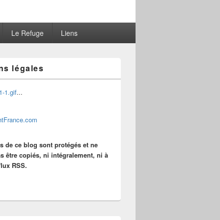
Le Refuge
Liens
ns légales
...
es de ce blog sont protégés et ne
s être copiés, ni intégralement, ni à
 flux RSS.