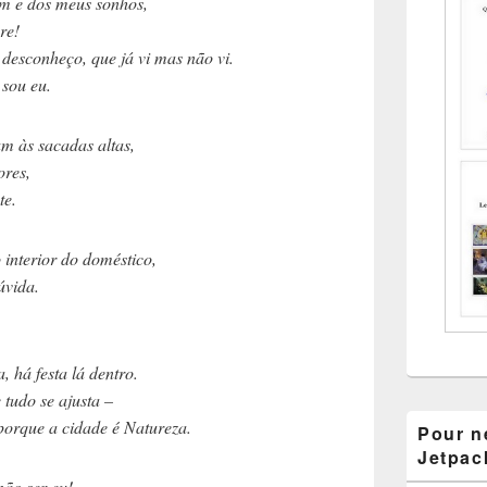
 e dos meus sonhos,
re!
sconheço, que já vi mas não vi.
sou eu.
 às sacadas altas,
res,
e.
nterior do doméstico,
vida.
há festa lá dentro.
udo se ajusta –
rque a cidade é Natureza.
Pour ne
Jetpac
ão ser eu!