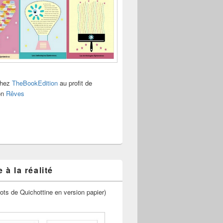
chez
TheBookEdition
au profit de
ion
Rêves
 à la réalité
ots de Quichottine en version papier)