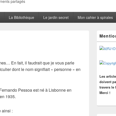
oments partagés
La Bibliothèque
Le jardin secret
Mon cahier à spirales
Zone
Mentio
principale
de
widget
pour
la
barre
es… En fait, il faudrait que je vous parle
latérale
iculier dont le nom signifiait « personne » en
Les articl
doivent pa
travers le
Fernando Pessoa
est né à Lisbonne en
Merci !
 en 1935.
 ainsi :