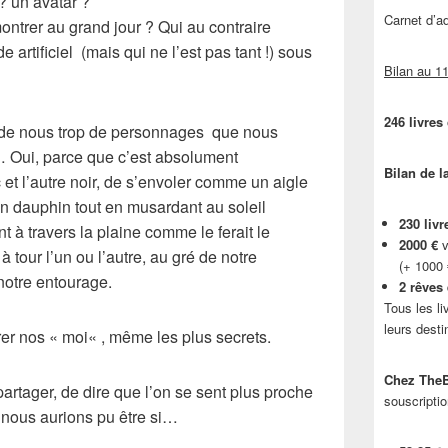
 ? un avatar ?
Carnet d’
ontrer au grand jour ? Qui au contraire
 artificiel
(mais qui ne l’est pas tant !) sous
Bilan au 11
246 livres
n de nous trop de personnages
que nous
… Oui, parce que c’est absolument
Bilan de l
 et l’autre noir, de s’envoler comme un aigle
n dauphin tout en musardant au soleil
230 livr
 à travers la plaine comme le ferait le
2000 €
v
à tour l’un ou l’autre, au gré de notre
(+ 1000
notre entourage.
2 rêves
Tous les li
leurs desti
rer nos «
moi
« , même les plus secrets.
Chez TheB
 partager, de dire que l’on se sent plus proche
souscriptio
e nous aurions pu être si…