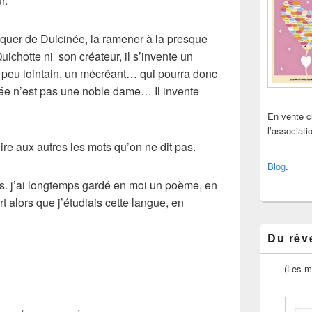
r.
oquer de
Dulcinée
, la ramener à la presque
uichotte
ni son créateur, il s’invente un
peu lointain, un mécréant… qui pourra donc
ée
n’est pas une noble dame… Il invente
En vente 
l’associat
dire aux autres les mots qu’on ne dit pas.
Blog
.
s. j’ai longtemps gardé en moi un poème, en
t alors que j’étudiais cette langue, en
Du rêve
(Les m