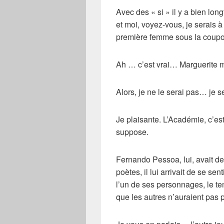
Avec des « si » il y a bien lon
et moi, voyez-vous, je serais à 
première femme sous la coupo
Ah … c’est vrai… Marguerite m’a
Alors, je ne le serai pas… je s
Je plaisante. L’Académie, c’est 
suppose.
Fernando Pessoa
, lui, avait
poètes, il lui arrivait de se sent
l’un de ses personnages, le t
que les autres n’auraient pas p