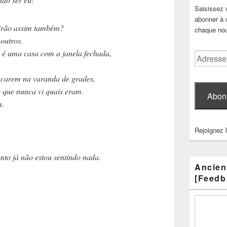
Saisissez 
abonner à c
irão assim também?
chaque nouv
utros.
é uma casa com a janela fechada,
Adresse
e-
mail
carem na varanda de grades,
 que nunca vi quais eram.
Abon
m.
Rejoignez 
o já não estou sentindo nada.
Ancien
[Feedb