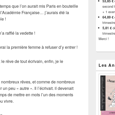
53,85 €
d
gtemps que l’on aurait mis Paris en bouteille
second t
+ 1 exe
l’
Académie Française
… j’aurais été la
64,89 €
le !
trimestr
5,81 €
de
 rafflé la vedette !
trimestr
Merci !
erai la première femme à refuser d’y entrer !
le rêve de tout écrivain, enfin, je le
Les An
 de nombreux rêves, et comme de nombreux
ir un peu « autre ». Il l’écrivait. il devenait
emps de mettre en mots l’un des moments
u vivre.