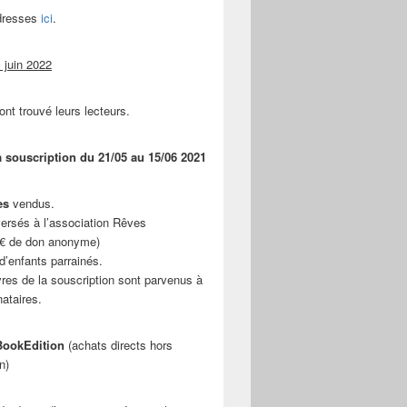
adresses
ici
.
 juin 2022
ont trouvé leurs lecteurs.
a souscription du 21/05 au 15/06 2021
es
vendus.
ersés à l’association Rêves
 € de don anonyme)
d’enfants parrainés.
vres de la souscription sont parvenus à
nataires.
ookEdition
(achats directs hors
n)