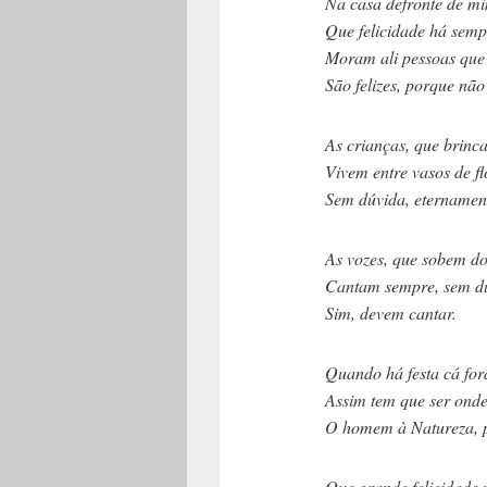
Na casa defronte de mim
Que felicidade há semp
Moram ali pessoas que de
São felizes, porque não 
As crianças, que brincam
Vivem entre vasos de flo
Sem dúvida, eternament
As vozes, que sobem do i
Cantam sempre, sem dú
Sim, devem cantar.
Quando há festa cá fora, 
Assim tem que ser onde t
O homem à Natureza, po
Que grande felicidade n