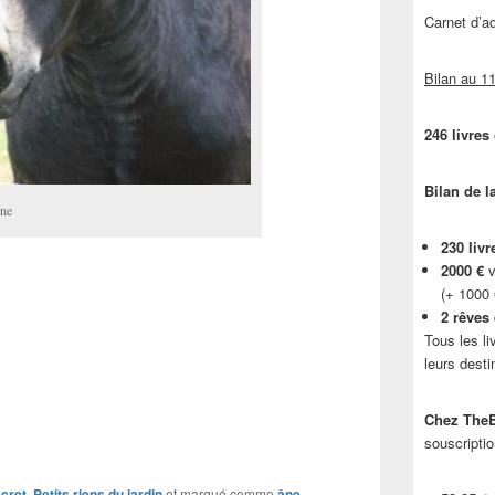
Carnet d’
Bilan au 11
246 livres
Bilan de l
ine
230 livr
2000 €
v
(+ 1000
2 rêves
Tous les li
leurs desti
Chez TheB
souscriptio
ecret
,
Petits riens du jardin
et marqué comme
âne
,