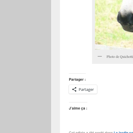
Photo de Quichott
Partager :
Partager
J’aime ça :
Cet article a été posté dans
Le jardin s