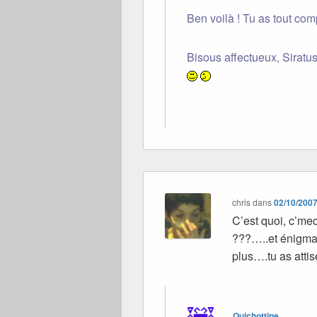
Ben voilà ! Tu as tout co
Bisous affectueux, Siratu
chris
dans
02/10/2007
C’est quoi, c’me
???…..et énigmat
plus….tu as atti
Quichottine