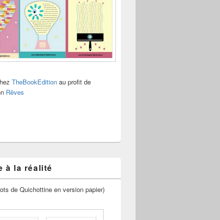
chez
TheBookEdition
au profit de
ion
Rêves
 à la réalité
ots de Quichottine en version papier)