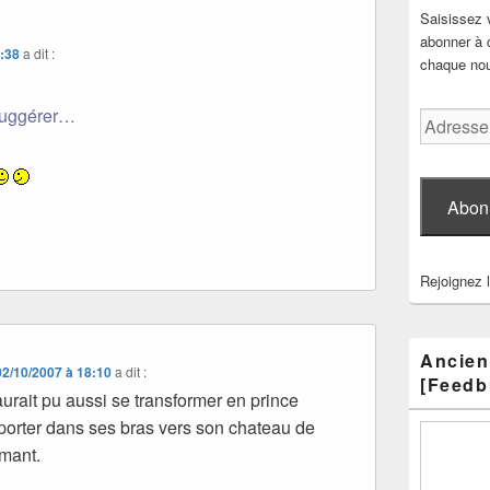
Saisissez 
abonner à c
8:38
a dit :
chaque nouv
 suggérer…
Adresse
e-
mail
Abon
Rejoignez 
Ancien
02/10/2007 à 18:10
a dit :
[Feedb
 aurait pu aussi se transformer en prince
porter dans ses bras vers son chateau de
rmant.