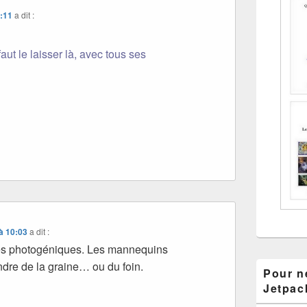
9:11
a dit :
faut le laisser là, avec tous ses
à 10:03
a dit :
res photogéniques. Les mannequins
ndre de la graine… ou du foin.
Pour ne
Jetpac