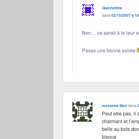
Quichottine
dans
02/10/2007 à 1
Ben… ce serait à le leur
Passe une bonne soirée
oursonne libre
dans
Peut etre pas, il
charmant et t’em
belle au bois do
bisous