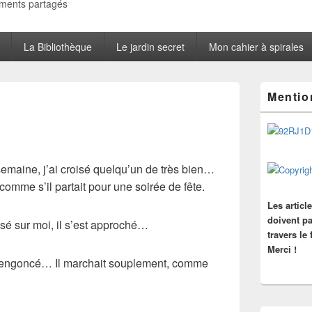
oments partagés
La Bibliothèque
Le jardin secret
Mon cahier à spirales
Zone
Mentio
principale
de
widget
pour
la
barre
emaine, j’ai croisé quelqu’un de très bien…
latérale
nt, comme s’il partait pour une soirée de fête.
Les articl
doivent pa
sé sur moi, il s’est approché…
travers le
Merci !
’air engoncé… Il marchait souplement, comme