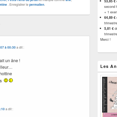
53,85 €
d
ttine
. Enregistrer le
permalien
.
second t
+ 1 exe
64,89 €
trimestr
”
5,81 €
de
trimestr
Merci !
007 à 00:30
a dit :
ait un âne !
Les An
illeur…
hottine
us
9:10
a dit :