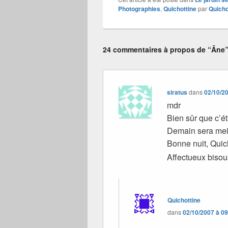
Photographies
,
Quichottine
par
Quicho
24 commentaires à propos de “Âne
siratus
dans
02/10/2
mdr
Bien sûr que c’ét
Demain sera me
Bonne nuit, Quic
Affectueux biso
Quichottine
dans
02/10/2007 à 0