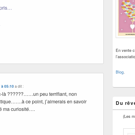
mpris…
s
En vente 
l’associat
Blog
.
 à 05:10
a dit :
c-là ??????……un peu terrifiant, non
ique…….à ce point, j’aimerais en savoir
Du rêve
sé ma curiosité….
(Les m