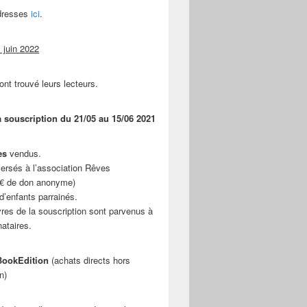
adresses
ici
.
 juin 2022
ont trouvé leurs lecteurs.
a souscription du 21/05 au 15/06 2021
es
vendus.
ersés à l’association Rêves
 € de don anonyme)
d’enfants parrainés.
vres de la souscription sont parvenus à
nataires.
ookEdition
(achats directs hors
n)