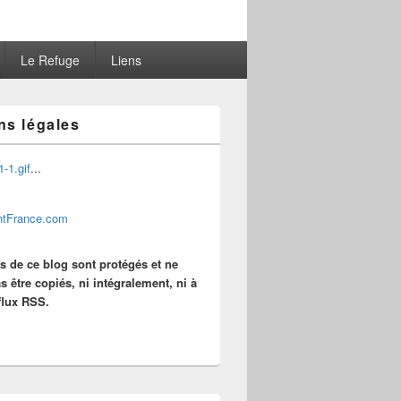
Le Refuge
Liens
ns légales
...
es de ce blog sont protégés et ne
s être copiés, ni intégralement, ni à
 flux RSS.