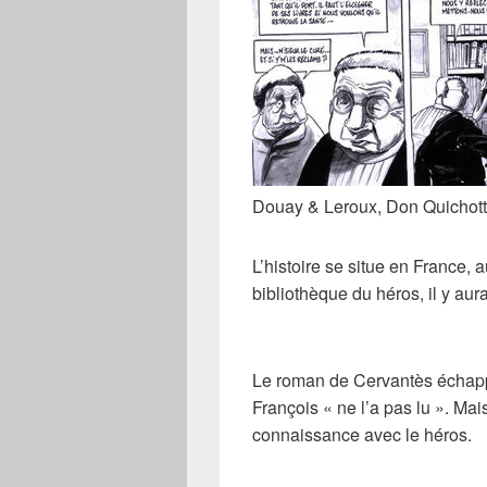
Douay & Leroux, Don Quichott
L’histoire se situe en
France
,
a
bibliothèque du héros, il y aur
Le roman de
Cervantès
échapp
François « ne l’a pas lu ». Mai
connaissance avec le héros.