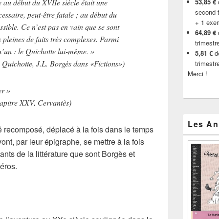
 au début du XVIIe siècle était une
53,85 €
d
second t
essaire, peut-être fatale ; au début du
+ 1 exe
ssible. Ce n’est pas en vain que se sont
64,89 €
s pleines de faits très complexes. Parmi
trimestr
qu’un : le Quichotte lui-même. »
5,81 €
de
 Quichotte, J.L. Borgès dans «Fictions»)
trimestr
Merci !
er »
hapitre XXV, Cervantès)
Les An
é
recomposé
,
déplacé à la fois dans le temps
vont, par leur épigraphe, se mettre à la fois
nts de la littérature que sont
Borgès
et
héros.