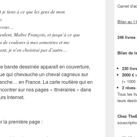
Carnet d’
t je tiens à ce que les gens de mon
e.
Bilan au 11
à vous…
 veulent, Maître François, et jusqu’à ce que
246 livres
eu de couleurs à mes armoiries et me
nt, je n’en choisirai pas d’autre…
Bilan de l
te bande dessinée apparaît en
couverture
,
230 livr
ue qui chevauche un cheval cagneux sur
2000 €
v
 Manche… en
France
. La carte routière qui en
(+ 1000
2 rêves
encontrer sur nos pages « itinéraires » dans
Tous les li
rs Internet.
leurs desti
Chez TheB
r la première page :
souscriptio