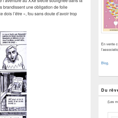
re l’aventure au XXe siècle soulignée dans la
ils brandissent une obligation de folie
e dois l’être », fou sans doute d’avoir trop
En vente 
l’associat
Blog
.
Du rêve
(Les m