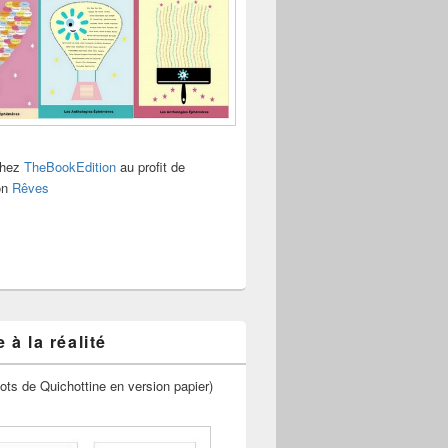
chez
TheBookEdition
au profit de
ion
Rêves
 à la réalité
ots de Quichottine en version papier)