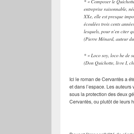
* « Composer le Quichotte
entreprise raisonnable, néc
XXe, elle est presque impo
écoulées trois cents année
lesquels, pour n’en citer 
(Pierre Ménard, auteur du
* « Loco soy, loco he de s
(Don Quichotte, livre I, c
Ici le roman de
Cervantès
a ét
et dans l’espace
. Les auteurs 
sous la protection des deux géa
Cervantès
, ou plutôt de leurs 