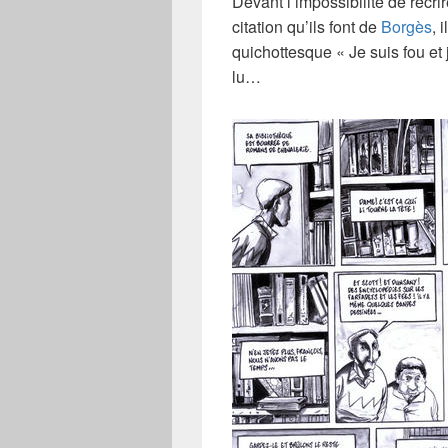
Devant l’impossibilité de récri
citation qu’ils font de
Borgès
, 
quichottesque « Je suis fou et j
lu…