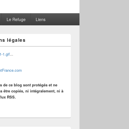
Le Refuge
Liens
ns légales
...
es de ce blog sont protégés et ne
s être copiés, ni intégralement, ni à
 flux RSS.