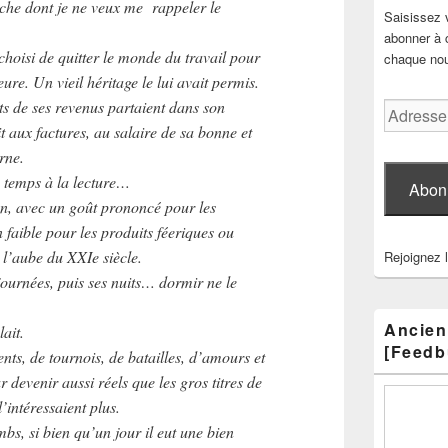
che dont je ne veux me rappeler le
Saisissez 
abonner à c
hoisi de quitter le monde du travail pour
chaque nouv
ure. Un vieil héritage le lui avait permis.
rts de ses revenus partaient dans son
Adresse
e-
it aux factures, au salaire de sa bonne et
mail
rne.
on temps à la lecture…
Abon
on, avec un goût prononcé pour les
 faible pour les produits féeriques ou
 l’aube du XXIe siècle.
Rejoignez 
journées, puis ses nuits… dormir ne le
Ancien
ait.
[Feedb
nts, de tournois, de batailles, d’amours et
r devenir aussi réels que les gros titres de
’intéressaient plus.
s, si bien qu’un jour il eut une bien