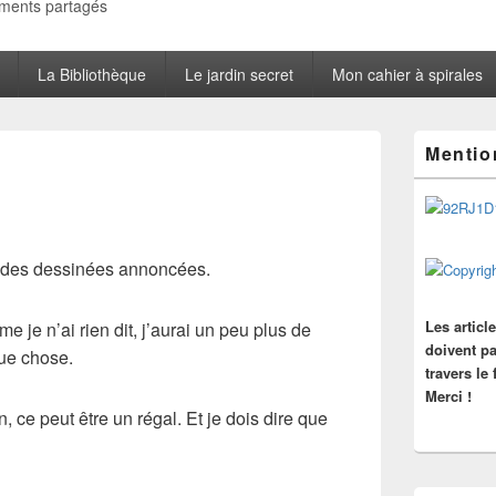
oments partagés
La Bibliothèque
Le jardin secret
Mon cahier à spirales
Zone
Mentio
principale
de
widget
pour
la
barre
andes dessinées annoncées.
latérale
Les articl
e je n’ai rien dit, j’aurai un peu plus de
doivent pa
ue chose.
travers le
Merci !
, ce peut être un
régal
. Et je dois dire que