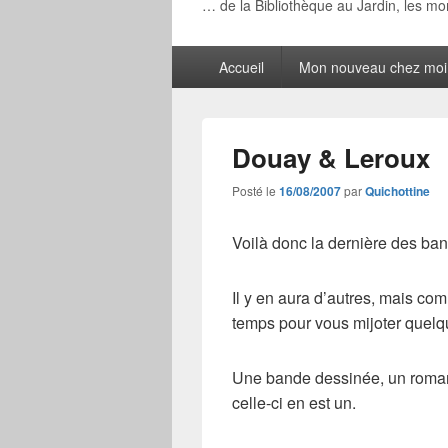
… de la Bibliothèque au Jardin, les m
Menu
Accueil
Mon nouveau chez moi
principal
Douay & Leroux
Posté le
16/08/2007
par
Quichottine
Voilà donc la dernière des b
Il y en aura d’autres, mais comm
temps pour vous mijoter quelq
Une bande dessinée, un roman
celle-ci en est un.