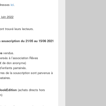
adresses
ici
.
 juin 2022
ont trouvé leurs lecteurs.
a souscription du 21/05 au 15/06 2021
es
vendus.
ersés à l’association Rêves
 € de don anonyme)
d’enfants parrainés.
vres de la souscription sont parvenus à
nataires.
ookEdition
(achats directs hors
n)