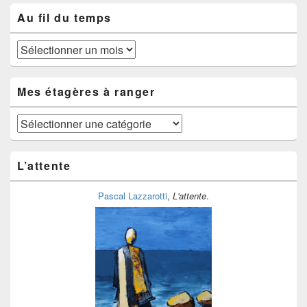
Au fil du temps
Au
fil
du
temps
Mes étagères à ranger
Mes
étagères
à
ranger
L’attente
Pascal Lazzarotti
,
L'attente
.