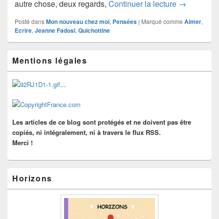
Macho (2)
autre chose, deux regards,
Continuer la lecture
→
Posté dans
Mon nouveau chez moi
,
Pensées
|
Marqué comme
Aimer
,
Ecrire
,
Jeanne Fadosi
,
Quichottine
Zone
Mentions légales
principale
de
widget
...
pour
la
barre
latérale
Les articles de ce blog sont protégés et ne doivent pas être
copiés, ni intégralement, ni à travers le flux RSS.
Merci !
Horizons