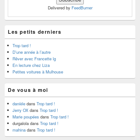
Delivered by
FeedBurner
Les petits derniers
Trop tard !
D’une année à l’autre
Rêver avec Francette lg
En lecture chez Liza
Petites voitures à Mulhouse
De vous à moi
danièle
dans
Trop tard !
Jerry OX
dans
Trop tard !
Marie poupées
dans
Trop tard !
durgalola
dans
Trop tard !
mahina
dans
Trop tard !