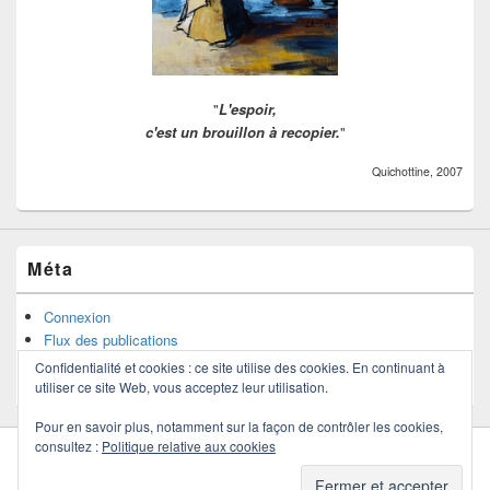
"
L'espoir,
c'est un brouillon à recopier.
"
Quichottine, 2007
Méta
Connexion
Flux des publications
Flux des commentaires
Confidentialité et cookies : ce site utilise des cookies. En continuant à
Site de WordPress-FR
utiliser ce site Web, vous acceptez leur utilisation.
Pour en savoir plus, notamment sur la façon de contrôler les cookies,
consultez :
Politique relative aux cookies
Copyright © 2026
Quichottine
. Tous droits réservés.
Politique de confidentialité