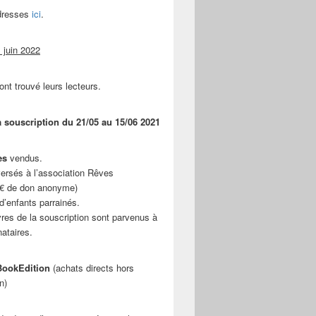
adresses
ici
.
 juin 2022
ont trouvé leurs lecteurs.
a souscription du 21/05 au 15/06 2021
es
vendus.
ersés à l’association Rêves
 € de don anonyme)
d’enfants parrainés.
vres de la souscription sont parvenus à
nataires.
ookEdition
(achats directs hors
n)