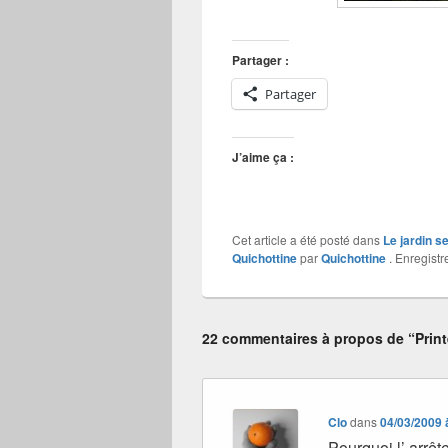
Partager :
Partager
J’aime ça :
Cet article a été posté dans
Le jardin s
Quichottine
par
Quichottine
. Enregistr
22 commentaires à propos de “Prin
Clo
dans
04/03/2009 
Pourquoi l’ arrêt