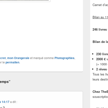
Carnet d’
Bilan au 11
246 livres
Bilan de l
230 livr
ecret
,
mon Orangeraie
et marqué comme
Photographies
,
2000 €
v
er le
permalien
.
(+ 1000
2 rêves
Tous les li
leurs desti
temps”
Chez TheB
souscriptio
à 14:17
a dit :
er ?