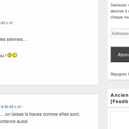
Saisissez 
abonner à c
chaque nouv
2:02
a dit :
Adresse
e-
 des siennes…
mail
Abon
ou !
Rejoignez 
Ancien
[Feedb
 à 20:23
a dit :
… on laisse ls traces comme elles sont,
portance aussi.