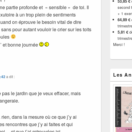
53,85 €
d
une partie profonde et « sensible » de toi. Il
second t
+ 1 exe
 exutoire à un trop plein de sentiments
64,89 €
quand on éprouve le besoin vital de dire
trimestr
sans pour autant vouloir le crier sur les toits
5,81 €
de
foules
trimestr
’ et bonne journée
Merci !
Les An
1:42
a dit :
 pas le jardin que je veux effacer, mais
angeraie.
à rien, dans la mesure où ce que j’y ai
s rencontres que j’y ai faites et qui
oi… et que j’ai retrouvées ici.