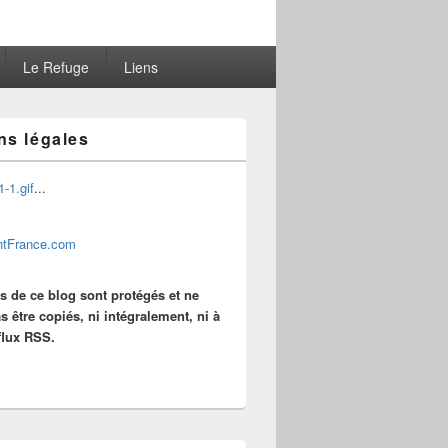
Le Refuge
Liens
ns légales
...
es de ce blog sont protégés et ne
s être copiés, ni intégralement, ni à
 flux RSS.