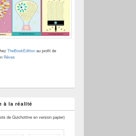
chez
TheBookEdition
au profit de
ion
Rêves
 à la réalité
ots de Quichottine en version papier)