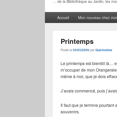
… de la Bibliothèque au Jardin, les m
Menu
Accueil
Mon nouveau chez moi
principal
Printemps
Posté le
04/03/2009
par
Quichottine
Le printemps est bientôt là… et 
m’occuper de mon Orangeraie, 
même à moi, que je dois effacer
J’avais commencé, puis j’avais
Il faut que je termine pourtant
souvenirs.