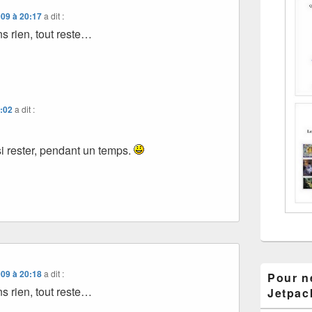
009 à 20:17
a dit :
s rien, tout reste…
2:02
a dit :
si rester, pendant un temps.
009 à 20:18
a dit :
Pour ne
s rien, tout reste…
Jetpac