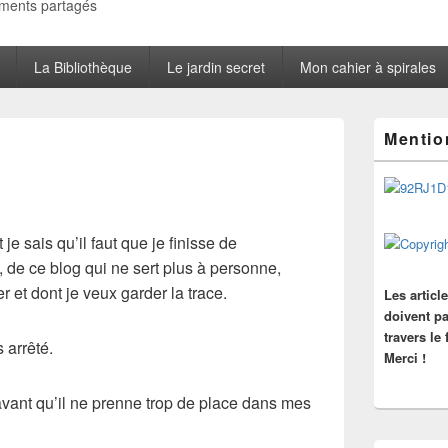
oments partagés
La Bibliothèque
Le jardin secret
Mon cahier à spirales
Zone
Mentio
principale
de
widget
pour
la
barre
je sais qu’il faut que je finisse de
latérale
de ce blog qui ne sert plus à personne,
 et dont je veux garder la trace.
Les articl
doivent pa
travers le
 arrêté.
Merci !
 avant qu’il ne prenne trop de place dans mes