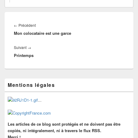
Navigation
de
Article
←
Précédent
l’article
Mon colocataire est une garce
précédent :
Article
Suivant
→
Printemps
suivant :
Zone
Mentions légales
principale
de
widget
...
pour
la
barre
latérale
Les articles de ce blog sont protégés et ne doivent pas être
copiés, ni intégralement, ni à travers le flux RSS.
Merci !