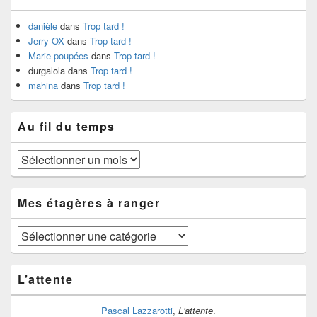
danièle
dans
Trop tard !
Jerry OX
dans
Trop tard !
Marie poupées
dans
Trop tard !
durgalola
dans
Trop tard !
mahina
dans
Trop tard !
Au fil du temps
Au
fil
du
temps
Mes étagères à ranger
Mes
étagères
à
ranger
L’attente
Pascal Lazzarotti
,
L'attente
.